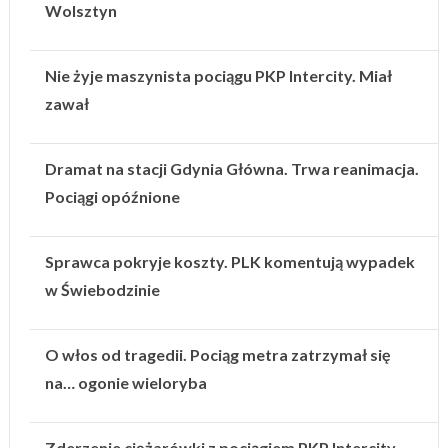
Wolsztyn
Nie żyje maszynista pociągu PKP Intercity. Miał
zawał
Dramat na stacji Gdynia Główna. Trwa reanimacja.
Pociągi opóźnione
Sprawca pokryje koszty. PLK komentują wypadek
w Świebodzinie
O włos od tragedii. Pociąg metra zatrzymał się
na… ogonie wieloryba
Zderzenie ciężarówki z pociągiem PKP Intercity