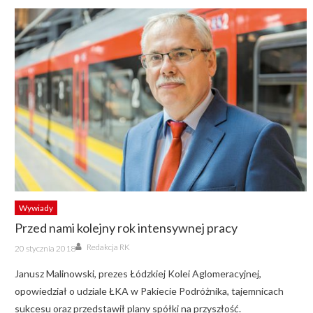
Wywiady
Przed nami kolejny rok intensywnej pracy
Author
Posted
Redakcja RK
20 stycznia 2018
on
Janusz Malinowski, prezes Łódzkiej Kolei Aglomeracyjnej,
opowiedział o udziale ŁKA w Pakiecie Podróżnika, tajemnicach
sukcesu oraz przedstawił plany spółki na przyszłość.