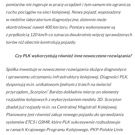
pomiarów nie ingeruje w pracę urządzeń i tym samym nie ogranicza
ruchu pociągów na sieci kolejowej. Nowy pojazd, wyposażony
w mobilne laboratorium diagnostyczne, dziennie może
skontrolować nawet 400 km toru. Pomiary wykonywane są
z prędkością 120 km/h co oznacza dwukrotnie więcej sprawdzonych
torów niż obecnie kontrolują pojazdy.
Czy PLK wykorzystują również inne nowoczesne rozwiązania?
Spółka inwestuje w nowoczesne rozwiązania służące diagnostyce
i sprawnemu utrzymaniu infrastruktury kolejowej. Diagności PLK,
dysponują m.in. unikatowym (jednym z trzech na świecie)
przyrządem „Scorpion”. Bardzo dokładnie mierzy on elementy
rozjazdów kolejowych z wykorzystaniem modelu 3D. Scorpion
zbadał już rozjazdy m.in. na Centralnej Magistrali Kolejowej.
Planowany jest również zakup nowego pojazdu do sprawdzania
systemów ETCS i GSMR, które PLK sukcesywnie rozbudowuje
w ramach Krajowego Programu Kolejowego. PKP Polskie Linie