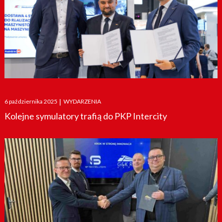
Posted
6 października 2025
|
WYDARZENIA
on
Kolejne symulatory trafią do PKP Intercity