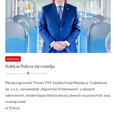
Wywiady
Kolej w Polsce się rozwija
Author
Posted
Lena Szuster
11 stycznia 2018
on
Maciej Lignowski, Prezes PKP Szybka Kolej Miejska w Trójmieście
Sp. z o.o., opowiedział „Raportowi Kolejowemu” o planach
taborowych, modernizacji infrastruktury, planach na przyszłość oraz
rozwoju kolei
w Polsce.