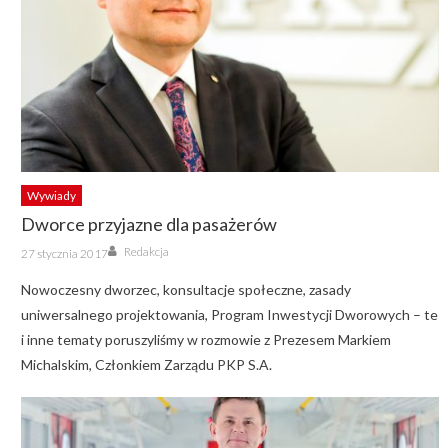
Wywiady
Dworce przyjazne dla pasażerów
Author
Posted
Redakcja
27 stycznia 2017
on
Nowoczesny dworzec, konsultacje społeczne, zasady
uniwersalnego projektowania, Program Inwestycji Dworowych – te
i inne tematy poruszyliśmy w rozmowie z Prezesem Markiem
Michalskim, Członkiem Zarządu PKP S.A.