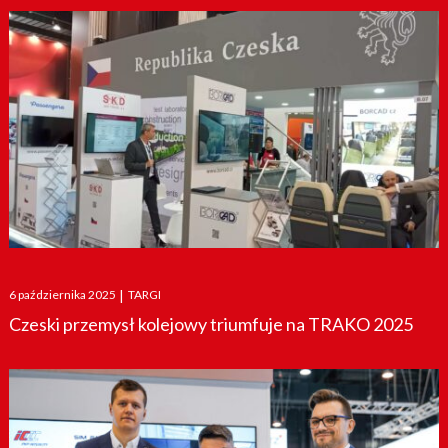
Posted
6 października 2025
|
TARGI
on
Czeski przemysł kolejowy triumfuje na TRAKO 2025