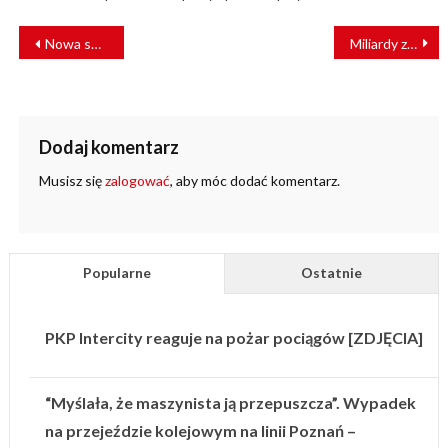
NAWIGACJA
Nowa spółka szerokotorowa
Miliardy z KPK dla sprawnych przewozów towarów
WPISU
Dodaj komentarz
Musisz się
zalogować
, aby móc dodać komentarz.
Popularne
Ostatnie
PKP Intercity reaguje na pożar pociągów [ZDJĘCIA]
“Myślała, że maszynista ją przepuszcza”. Wypadek
na przejeździe kolejowym na linii Poznań –