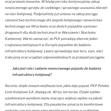
oraz przewóz towarów. W bieżącym roku kontynuujemy zakup
nowoczesnego sprzętu do szybkiego i sprawnego usuwania zdarzeń
na sieci kolejowej. Podpisaliśmy już umowy na zakup pociągu
ratownictwa technicznego dla zespołu kolejowego ratownictwa
technicznego we Wrocławiu oraz dwóch pojazdów szynowo-
drogowych dla służb technicznych w Warszawie i Skarżysku
Kamiennej. Warto zaznaczyć, że PLK posiadają obecnie jeden
z najnowocześniejszych w Europie pojazdów do badania
infrastruktury kolejowej. Lasery sprawdzają stan toru, szyn, sieci
trakcyjnej oraz urządzeń odpowiedzialnych za przejazd pociągów.
Jaka jest rola i zadanie nowoczesnego pojazdu do badania
infrastruktury kolejowej?
Rocznie, dzięki nowym możliwościom, jakie daje pojazd, PKP Polskie
Linie Kolejowe S.A. zbadają ok. 40 tys. km torów. Dzięki szybko
uzyskiwanym wynikom mamy znacząco większy wpływ na jakość
infrastruktury kolejowej. Dla pasażerów oznacza to komfortowe
podróże i ograniczenie nieprzewidzianych zmian w rozkładzie.