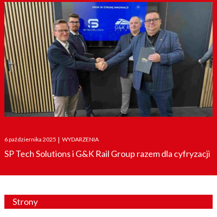
Posted
6 października 2025
|
WYDARZENIA
on
SP Tech Solutions i G&K Rail Group razem dla cyfryzacji
Strony