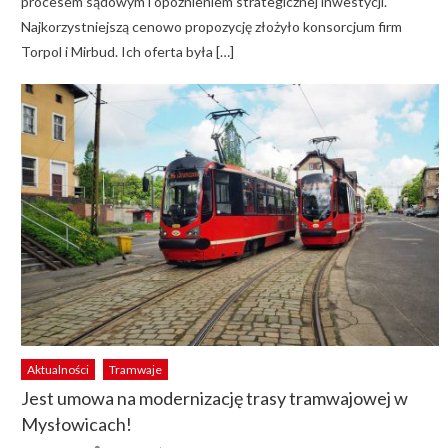
procesem sądowym i opóźnieniem strategicznej inwestycji.
Najkorzystniejszą cenowo propozycję złożyło konsorcjum firm
Torpol i Mirbud. Ich oferta była […]
Aktualności
Tramwaje
Jest umowa na modernizację trasy tramwajowej w
Mysłowicach!
Author