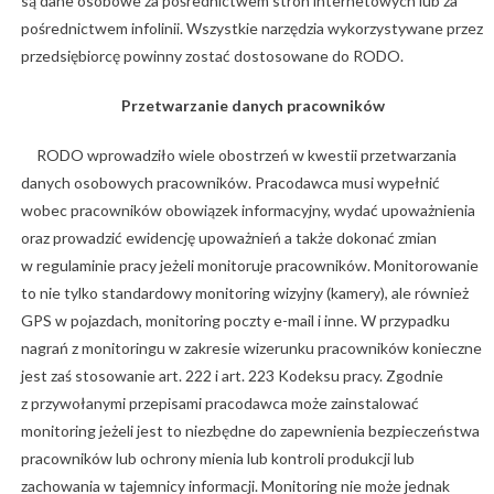
są dane osobowe za pośrednictwem stron internetowych lub za
pośrednictwem infolinii. Wszystkie narzędzia wykorzystywane przez
przedsiębiorcę powinny zostać dostosowane do RODO.
Przetwarzanie danych pracowników
RODO wprowadziło wiele obostrzeń w kwestii przetwarzania
danych osobowych pracowników. Pracodawca musi wypełnić
wobec pracowników obowiązek informacyjny, wydać upoważnienia
oraz prowadzić ewidencję upoważnień a także dokonać zmian
w regulaminie pracy jeżeli monitoruje pracowników. Monitorowanie
to nie tylko standardowy monitoring wizyjny (kamery), ale również
GPS w pojazdach, monitoring poczty e-mail i inne. W przypadku
nagrań z monitoringu w zakresie wizerunku pracowników konieczne
jest zaś stosowanie art. 222 i art. 223 Kodeksu pracy. Zgodnie
z przywołanymi przepisami pracodawca może zainstalować
monitoring jeżeli jest to niezbędne do zapewnienia bezpieczeństwa
pracowników lub ochrony mienia lub kontroli produkcji lub
zachowania w tajemnicy informacji. Monitoring nie może jednak