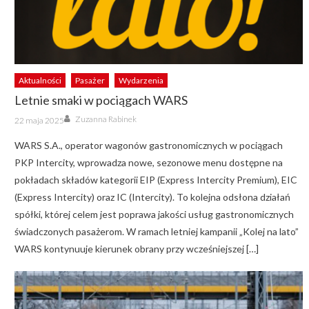
Aktualności
Pasażer
Wydarzenia
Letnie smaki w pociągach WARS
Author
Posted
Zuzanna Rabinek
22 maja 2025
on
WARS S.A., operator wagonów gastronomicznych w pociągach
PKP Intercity, wprowadza nowe, sezonowe menu dostępne na
pokładach składów kategorii EIP (Express Intercity Premium), EIC
(Express Intercity) oraz IC (Intercity). To kolejna odsłona działań
spółki, której celem jest poprawa jakości usług gastronomicznych
świadczonych pasażerom. W ramach letniej kampanii „Kolej na lato”
WARS kontynuuje kierunek obrany przy wcześniejszej […]