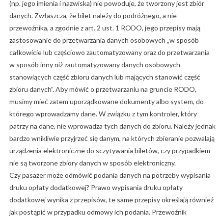
(np. jego imienia i nazwiska) nie powoduje, że tworzony jest zbiór
danych. Zwłaszcza, że bilet należy do podróżnego, a nie
przewoźnika, a zgodnie z art. 2 ust. 1 RODO, jego przepisy mają
zastosowanie do przetwarzania danych osobowych „w sposób
całkowicie lub częściowo zautomatyzowany oraz do przetwarzania
w sposób inny niż zautomatyzowany danych osobowych
stanowiących część zbioru danych lub mających stanowić część
zbioru danych”. Aby mówić o przetwarzaniu na gruncie RODO,
musimy mieć zatem uporządkowane dokumenty albo system, do
którego wprowadzamy dane. W związku z tym kontroler, który
patrzy na dane, nie wprowadza tych danych do zbioru. Należy jednak
bardzo wnikliwie przyjrzeć się danym, na których zbieranie pozwalają
urządzenia elektroniczne do sczytywania biletów, czy przypadkiem
nie są tworzone zbiory danych w sposób elektroniczny.
Czy pasażer może odmówić podania danych na potrzeby wypisania
druku opłaty dodatkowej? Prawo wypisania druku opłaty
dodatkowej wynika z przepisów, te same przepisy określają również
jak postąpić w przypadku odmowy ich podania. Przewoźnik