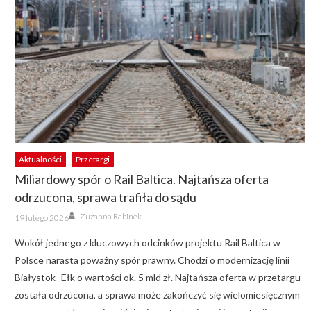
Aktualności
Przetargi
Miliardowy spór o Rail Baltica. Najtańsza oferta
odrzucona, sprawa trafiła do sądu
Author
Posted
Zuzanna Rabinek
19 lutego 2026
on
Wokół jednego z kluczowych odcinków projektu Rail Baltica w
Polsce narasta poważny spór prawny. Chodzi o modernizację linii
Białystok–Ełk o wartości ok. 5 mld zł. Najtańsza oferta w przetargu
została odrzucona, a sprawa może zakończyć się wielomiesięcznym