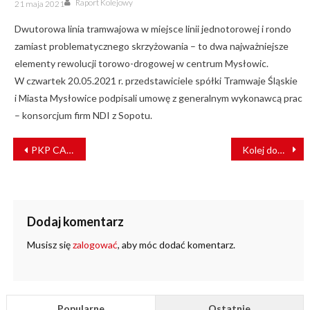
Posted
Raport Kolejowy
21 maja 2021
on
Dwutorowa linia tramwajowa w miejsce linii jednotorowej i rondo
zamiast problematycznego skrzyżowania – to dwa najważniejsze
elementy rewolucji torowo-drogowej w centrum Mysłowic.
W czwartek 20.05.2021 r. przedstawiciele spółki Tramwaje Śląskie
i Miasta Mysłowice podpisali umowę z generalnym wykonawcą prac
– konsorcjum firm NDI z Sopotu.
NAWIGACJA
PKP CARGO – partner logistyczny 3PL
Kolej dowiezie czołgi na poligon
WPISU
Dodaj komentarz
Musisz się
zalogować
, aby móc dodać komentarz.
Popularne
Ostatnie