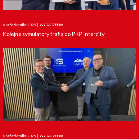
Posted
6 października 2025
|
WYDARZENIA
on
Kolejne symulatory trafią do PKP Intercity
Posted
6 października 2025
|
WYDARZENIA
on