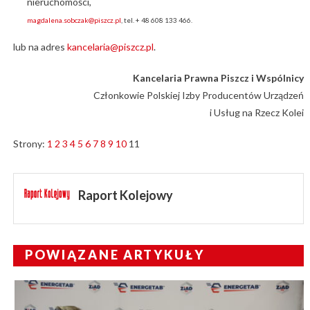
nieruchomości,
magdalena.sobczak@piszcz.pl
, tel. + 48 608 133 466.
lub na adres
kancelaria@piszcz.pl
.
Kancelaria Prawna Piszcz i Wspólnicy
Członkowie Polskiej Izby Producentów Urządzeń
i Usług na Rzecz Kolei
Strony:
1
2
3
4
5
6
7
8
9
10
11
Raport Kolejowy
POWIĄZANE ARTYKUŁY