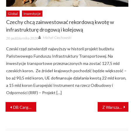
Global
Inwestycje
Czechy chcą zainwestować rekordową kwotę w
infrastrukturę drogową i kolejową
Author
Posted
Michał Ciechowski
20 października 2020
on
Czeski rząd zatwierdził najwyższy w historii projekt budżetu
Państwowego Funduszu Infrastruktury Transportowej. Na
inwestycje transportowe przeznaczonych ma zostać 127,5 mld
czeskich koron. Ze źródeł krajowych pochodzić będzie większość –
bo aż 90,5 mld koron, UE dofinansuje działania kwotą 22 mld koron,
a 15 mld koron Europejski Instrument na rzecz Odbudowy i
Odporności (RRF) – Projekt […]
NAWIGACJA
DB Cargo ma nowy zarząd. Spółka stawia na kobiety
Z Warszawy nad Zalew Zegrzyński. Po 25 latach rusza modernizacja linii kolejowej do Zegrza
WPISU