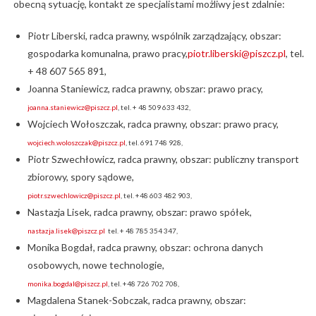
obecną sytuację, kontakt ze specjalistami możliwy jest zdalnie:
Piotr Liberski, radca prawny, wspólnik zarządzający, obszar:
gospodarka komunalna, prawo pracy,
piotr.liberski@piszcz.pl
, tel.
+ 48 607 565 891,
Joanna Staniewicz, radca prawny, obszar: prawo pracy,
joanna.staniewicz@piszcz.pl
, tel. + 48 509 633 432,
Wojciech Wołoszczak, radca prawny, obszar: prawo pracy,
wojciech.woloszczak@piszcz.pl
, tel. 691 748 928,
Piotr Szwechłowicz, radca prawny, obszar: publiczny transport
zbiorowy, spory sądowe,
piotr.szwechlowicz@piszcz.pl
, tel. +48 603 482 903,
Nastazja Lisek, radca prawny, obszar: prawo spółek,
nastazja.lisek@piszcz.pl
tel. + 48 785 354 347,
Monika Bogdał, radca prawny, obszar: ochrona danych
osobowych, nowe technologie,
monika.bogdal@piszcz.pl
, tel. +48 726 702 708,
Magdalena Stanek-Sobczak, radca prawny, obszar: