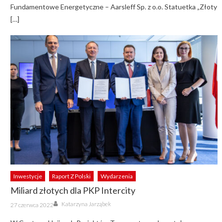
Fundamentowe Energetyczne – Aarsleff Sp. z o.o. Statuetka „Złoty
[…]
Inwestycje
Raport Z Polski
Wydarzenia
Miliard złotych dla PKP Intercity
Author
Posted
Katarzyna Jarząbek
27 czerwca 2022
on