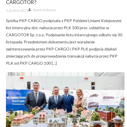
CARGOTOR?
Author
Posted
Raport Kolejowy
3 grudnia 2021
on
Spółka PKP CARGO podpisała z PKP Polskimi Liniami Kolejowymi
list intencyjny dot. nabycia przez PLK 100 proc. udziałów w
CARGOTOR Sp. z o.o. Podpisanie listu intencyjnego odbyło się 30
listopada. Przedmiotem dokumentu jest wyrażenie
zainteresowania przez PKP CARGO i PKP PLK podjęcia działań
zmierzających do przeprowadzenia transakcji nabycia przez PKP
PLK od PKP CARGO 100 […]