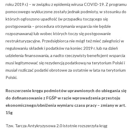
roku 2019 r.) – w związku z epidemią wirusa COVID-19. Z programu
pomocowego wykluczone zostały jednak podmioty, w stosunku do
których ogłoszono upadłość (w przypadku toczącego się
postępowania – procedura otrzymania wsparcia nie będzie
rozpoznawana) lub wobec których toczy się postępowanie
restrukturyzacyjne. Przedsiębiorca nie mógł też mieć zaległości w
regulowaniu składek i podatków na koniec 2019 r. lub na dzień
udzielenia finansowania, a nadto rzeczywisty beneficjent wsparcia
musi legitymować się rezydencją podatkową na terytorium Polski i
musiał rozliczać podatki obrotowe za ostatnie w lata na terytorium
Polski.
Rozszerzenie kręgu podmiotów uprawnionych do ubiegania się
do dofinansowanie z FGŚP w razie wprowadzenia przestoju
ekonomicznego/obniżenia wymiaru czasu pracy – zmiany w art.
15g
Tzw. Tarcza Antykryzysowa 2.0 istotnie rozszerzyła krąg