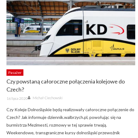
Pasażer
Czy powstaną całoroczne połączenia kolejowe do
Czech?
Author
Posted
Michał Ciechowski
16 lipca 2020
on
Czy Koleje Dolnośląskie będą realizowały całoroczne połączenie do
Czech? Jak informuje dziennik.walbrzych.pl, powołując się na
burmistrza Mezimesti, rozmowy w tej sprawie trwają.
Weekendowe, transgraniczne kursy dolnośląski przewoźnik