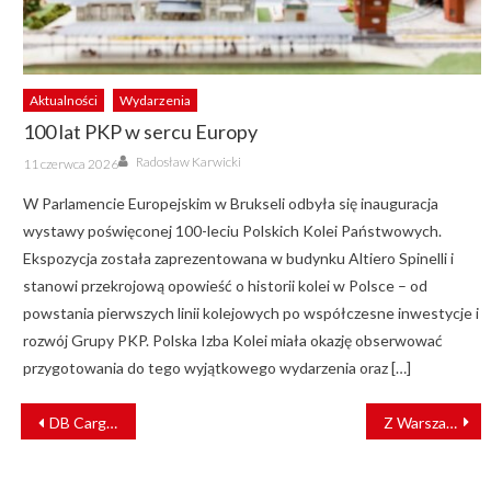
Aktualności
Wydarzenia
100 lat PKP w sercu Europy
Author
Posted
Radosław Karwicki
11 czerwca 2026
on
W Parlamencie Europejskim w Brukseli odbyła się inauguracja
wystawy poświęconej 100-leciu Polskich Kolei Państwowych.
Ekspozycja została zaprezentowana w budynku Altiero Spinelli i
stanowi przekrojową opowieść o historii kolei w Polsce – od
powstania pierwszych linii kolejowych po współczesne inwestycje i
rozwój Grupy PKP. Polska Izba Kolei miała okazję obserwować
przygotowania do tego wyjątkowego wydarzenia oraz […]
NAWIGACJA
DB Cargo ma nowy zarząd. Spółka stawia na kobiety
Z Warszawy nad Zalew Zegrzyński. Po 25 latach rusza modernizacja linii kolejowej do Zegrza
WPISU