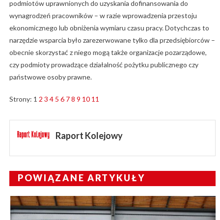
podmiotów uprawnionych do uzyskania dofinansowania do
wynagrodzeń pracowników – w razie wprowadzenia przestoju
ekonomicznego lub obniżenia wymiaru czasu pracy. Dotychczas to
narzędzie wsparcia było zarezerwowane tylko dla przedsiębiorców –
obecnie skorzystać z niego mogą także organizacje pozarządowe,
czy podmioty prowadzące działalność pożytku publicznego czy
państwowe osoby prawne.
Strony:
1
2
3
4
5
6
7
8
9
10
11
Raport Kolejowy
POWIĄZANE ARTYKUŁY