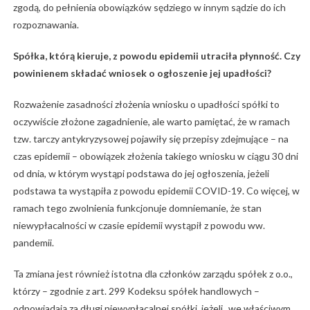
zgodą, do pełnienia obowiązków sędziego w innym sądzie do ich
rozpoznawania.
Spółka, którą kieruje, z powodu epidemii utraciła płynność. Czy
powinienem składać wniosek o ogłoszenie jej upadłości?
Rozważenie zasadności złożenia wniosku o upadłości spółki to
oczywiście złożone zagadnienie, ale warto pamiętać, że w ramach
tzw. tarczy antykryzysowej pojawiły się przepisy zdejmujące – na
czas epidemii – obowiązek złożenia takiego wniosku w ciągu 30 dni
od dnia, w którym wystąpi podstawa do jej ogłoszenia, jeżeli
podstawa ta wystąpiła z powodu epidemii COVID-19. Co więcej, w
ramach tego zwolnienia funkcjonuje domniemanie, że stan
niewypłacalności w czasie epidemii wystąpił z powodu ww.
pandemii.
Ta zmiana jest również istotna dla członków zarządu spółek z o.o.,
którzy – zgodnie z art. 299 Kodeksu spółek handlowych –
odpowiadają za długi niewypłacalnej spółki, jeżeli „we właściwym