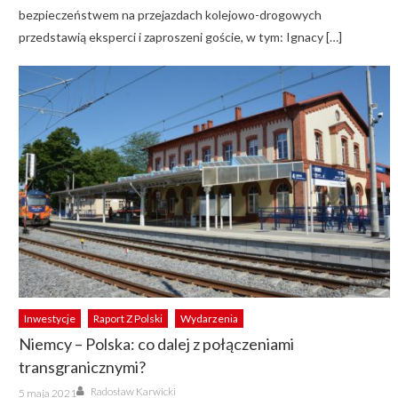
bezpieczeństwem na przejazdach kolejowo-drogowych
przedstawią eksperci i zaproszeni goście, w tym: Ignacy […]
Inwestycje
Raport Z Polski
Wydarzenia
Niemcy – Polska: co dalej z połączeniami
transgranicznymi?
Author
Posted
Radosław Karwicki
5 maja 2021