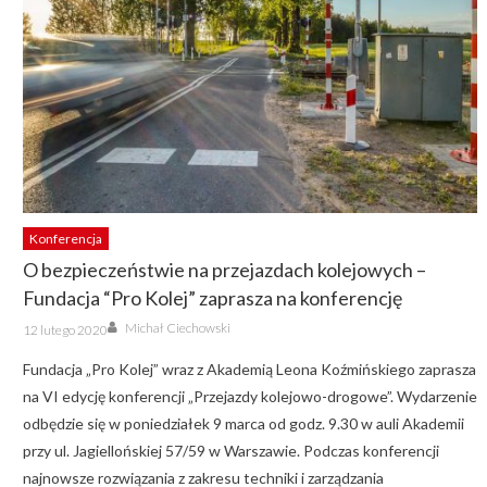
Konferencja
O bezpieczeństwie na przejazdach kolejowych –
Fundacja “Pro Kolej” zaprasza na konferencję
Author
Posted
Michał Ciechowski
12 lutego 2020
on
Fundacja „Pro Kolej” wraz z Akademią Leona Koźmińskiego zaprasza
na VI edycję konferencji „Przejazdy kolejowo-drogowe”. Wydarzenie
odbędzie się w poniedziałek 9 marca od godz. 9.30 w auli Akademii
przy ul. Jagiellońskiej 57/59 w Warszawie. Podczas konferencji
najnowsze rozwiązania z zakresu techniki i zarządzania