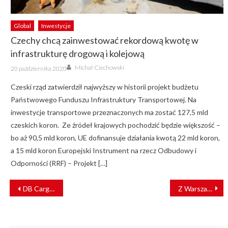
Global
Inwestycje
Czechy chcą zainwestować rekordową kwotę w
infrastrukturę drogową i kolejową
Author
Posted
Michał Ciechowski
20 października 2020
on
Czeski rząd zatwierdził najwyższy w historii projekt budżetu
Państwowego Funduszu Infrastruktury Transportowej. Na
inwestycje transportowe przeznaczonych ma zostać 127,5 mld
czeskich koron. Ze źródeł krajowych pochodzić będzie większość –
bo aż 90,5 mld koron, UE dofinansuje działania kwotą 22 mld koron,
a 15 mld koron Europejski Instrument na rzecz Odbudowy i
Odporności (RRF) – Projekt […]
NAWIGACJA
DB Cargo ma nowy zarząd. Spółka stawia na kobiety
Z Warszawy nad Zalew Zegrzyński. Po 25 latach rusza modernizacja linii kolejowej do Zegrza
WPISU