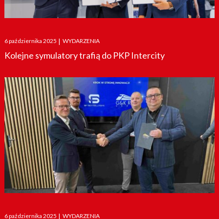
Posted
6 października 2025
|
WYDARZENIA
on
Kolejne symulatory trafią do PKP Intercity
Posted
6 października 2025
|
WYDARZENIA