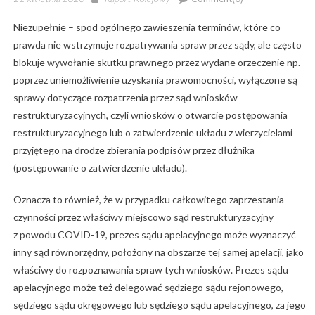
on
Niezupełnie – spod ogólnego zawieszenia terminów, które co
prawda nie wstrzymuje rozpatrywania spraw przez sądy, ale często
blokuje wywołanie skutku prawnego przez wydane orzeczenie np.
poprzez uniemożliwienie uzyskania prawomocności, wyłączone są
sprawy dotyczące rozpatrzenia przez sąd wniosków
restrukturyzacyjnych, czyli wniosków o otwarcie postępowania
restrukturyzacyjnego lub o zatwierdzenie układu z wierzycielami
przyjętego na drodze zbierania podpisów przez dłużnika
(postępowanie o zatwierdzenie układu).
Oznacza to również, że w przypadku całkowitego zaprzestania
czynności przez właściwy miejscowo sąd restrukturyzacyjny
z powodu COVID-19, prezes sądu apelacyjnego może wyznaczyć
inny sąd równorzędny, położony na obszarze tej samej apelacji, jako
właściwy do rozpoznawania spraw tych wniosków. Prezes sądu
apelacyjnego może też delegować sędziego sądu rejonowego,
sędziego sądu okręgowego lub sędziego sądu apelacyjnego, za jego