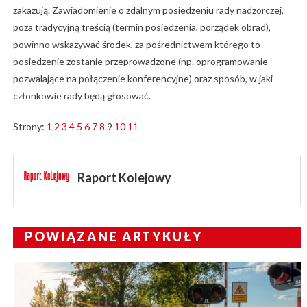
zakazują. Zawiadomienie o zdalnym posiedzeniu rady nadzorczej,
poza tradycyjną treścią (termin posiedzenia, porządek obrad),
powinno wskazywać środek, za pośrednictwem którego to
posiedzenie zostanie przeprowadzone (np. oprogramowanie
pozwalające na połączenie konferencyjne) oraz sposób, w jaki
członkowie rady będą głosować.
Strony:
1
2
3
4
5
6
7
8
9
10
11
Raport Kolejowy
POWIĄZANE ARTYKUŁY