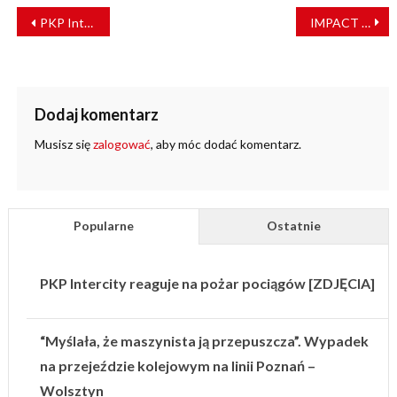
NAWIGACJA
PKP Intercity zbuduje we Wrocławiu nowoczesną eko-myjnię
IMPACT z nowym inwestorem strategicznym
WPISU
Dodaj komentarz
Musisz się
zalogować
, aby móc dodać komentarz.
Popularne
Ostatnie
PKP Intercity reaguje na pożar pociągów [ZDJĘCIA]
“Myślała, że maszynista ją przepuszcza”. Wypadek
na przejeździe kolejowym na linii Poznań –
Wolsztyn