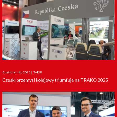
Posted
6 października 2025
|
TARGI
on
Czeski przemysł kolejowy triumfuje na TRAKO 2025