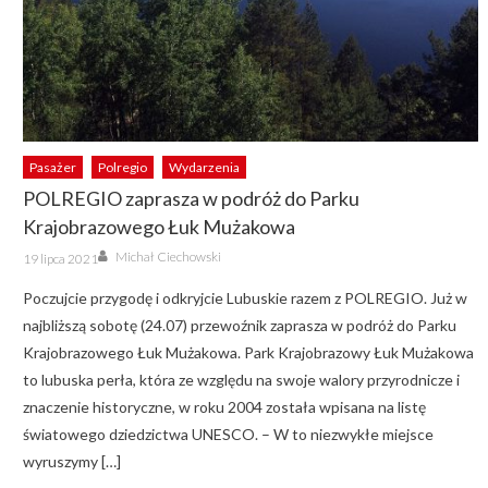
Pasażer
Polregio
Wydarzenia
POLREGIO zaprasza w podróż do Parku
Krajobrazowego Łuk Mużakowa
Author
Posted
Michał Ciechowski
19 lipca 2021
on
Poczujcie przygodę i odkryjcie Lubuskie razem z POLREGIO. Już w
najbliższą sobotę (24.07) przewoźnik zaprasza w podróż do Parku
Krajobrazowego Łuk Mużakowa. Park Krajobrazowy Łuk Mużakowa
to lubuska perła, która ze względu na swoje walory przyrodnicze i
znaczenie historyczne, w roku 2004 została wpisana na listę
światowego dziedzictwa UNESCO. – W to niezwykłe miejsce
wyruszymy […]