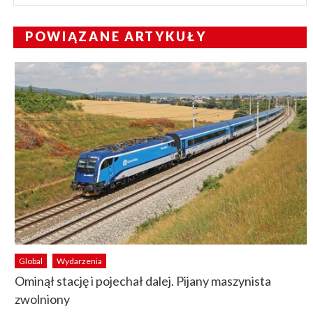
POWIĄZANE ARTYKUŁY
Global
Wydarzenia
Ominął stację i pojechał dalej. Pijany maszynista
zwolniony