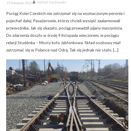
Author
Posted
Michał Ciechowski
15 listopada 2022
on
Pociąg Kolei Czeskich nie zatrzymał się na wyznaczonym peronie i
pojechał dalej. Pasażerowie, którzy chcieli wysiąść zaalarmowali
przewoźnika. Jak się okazało, pociąg prowadził pijany maszynista.
Do zdarzenia doszło w środę 9 listopada wieczorem, w pociągu
relacji Studénka – Mosty koło Jabłonkowa. Skład osobowy miał
zatrzymać się w Polance nad Odrą. Tak się jednak nie stało. […]