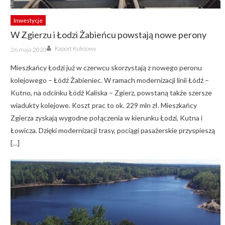
Inwestycje
W Zgierzu i Łodzi Żabieńcu powstają nowe perony
Author
Posted
Raport Kolejowy
26 maja 2020
on
Mieszkańcy Łodzi już w czerwcu skorzystają z nowego peronu
kolejowego – Łódź Żabieniec. W ramach modernizacji linii Łódź –
Kutno, na odcinku Łódź Kaliska – Zgierz, powstaną także szersze
wiadukty kolejowe. Koszt prac to ok. 229 mln zł. Mieszkańcy
Zgierza zyskają wygodne połączenia w kierunku Łodzi, Kutna i
Łowicza. Dzięki modernizacji trasy, pociągi pasażerskie przyspieszą
[…]