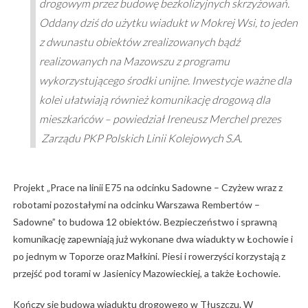
drogowym przez budowę bezkolizyjnych skrzyżowań.
Oddany dziś do użytku wiadukt w Mokrej Wsi, to jeden
z dwunastu obiektów zrealizowanych bądź
realizowanych na Mazowszu z programu
wykorzystującego środki unijne. Inwestycje ważne dla
kolei ułatwiają również komunikację drogową dla
mieszkańców – powiedział Ireneusz Merchel prezes
Zarządu PKP Polskich Linii Kolejowych S.A.
Projekt „Prace na linii E75 na odcinku Sadowne – Czyżew wraz z
robotami pozostałymi na odcinku Warszawa Rembertów –
Sadowne” to budowa 12 obiektów. Bezpieczeństwo i sprawną
komunikację zapewniają już wykonane dwa wiadukty w Łochowie i
po jednym w Toporze oraz Małkini. Piesi i rowerzyści korzystają z
przejść pod torami w Jasienicy Mazowieckiej, a także Łochowie.
Kończy się budowa wiaduktu drogowego w Tłuszczu. W