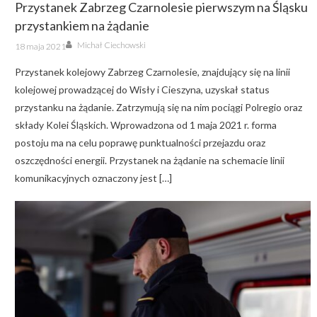
Przystanek Zabrzeg Czarnolesie pierwszym na Śląsku
przystankiem na żądanie
Author
Posted
Michał Ciechowski
18 maja 2021
on
Przystanek kolejowy Zabrzeg Czarnolesie, znajdujący się na linii
kolejowej prowadzącej do Wisły i Cieszyna, uzyskał status
przystanku na żądanie. Zatrzymują się na nim pociągi Polregio oraz
składy Kolei Śląskich. Wprowadzona od 1 maja 2021 r. forma
postoju ma na celu poprawę punktualności przejazdu oraz
oszczędności energii. Przystanek na żądanie na schemacie linii
komunikacyjnych oznaczony jest […]