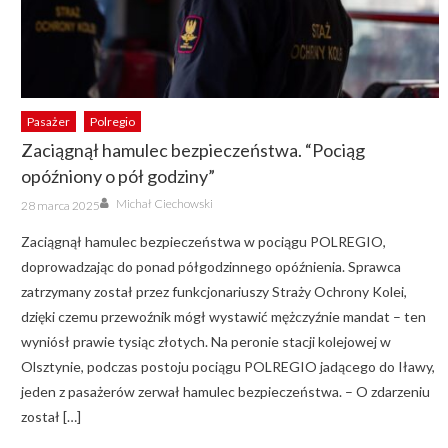
Pasażer
Polregio
Zaciągnął hamulec bezpieczeństwa. “Pociąg
opóźniony o pół godziny”
Author
Posted
Michał Ciechowski
28 marca 2025
on
Zaciągnął hamulec bezpieczeństwa w pociągu POLREGIO,
doprowadzając do ponad półgodzinnego opóźnienia. Sprawca
zatrzymany został przez funkcjonariuszy Straży Ochrony Kolei,
dzięki czemu przewoźnik mógł wystawić mężczyźnie mandat – ten
wyniósł prawie tysiąc złotych. Na peronie stacji kolejowej w
Olsztynie, podczas postoju pociągu POLREGIO jadącego do Iławy,
jeden z pasażerów zerwał hamulec bezpieczeństwa. – O zdarzeniu
został […]