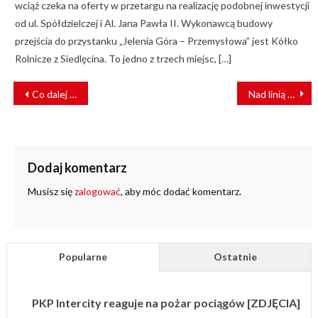
wciąż czeka na oferty w przetargu na realizację podobnej inwestycji
od ul. Spółdzielczej i Al. Jana Pawła II. Wykonawcą budowy
przejścia do przystanku „Jelenia Góra – Przemysłowa” jest Kółko
Rolnicze z Siedlęcina. To jedno z trzech miejsc, […]
NAWIGACJA
Co dalej z nowymi pociągami dla PKP SKM w Trójmieście?
Nad linią Warszawa – Białystok powstał kolejny wiadukt drogowy
WPISU
Dodaj komentarz
Musisz się
zalogować
, aby móc dodać komentarz.
Popularne
Ostatnie
PKP Intercity reaguje na pożar pociągów [ZDJĘCIA]