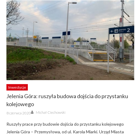
Inwestycje
Jelenia Góra: ruszyła budowa dojścia do przystanku
kolejowego
Author
Posted
Michał Ciechowski
8 czerwca 2020
on
Ruszyły prace przy budowie dojścia do przystanku kolejowego
Jelenia Góra – Przemysłowa, od ul. Karola Miarki. Urząd Miasta