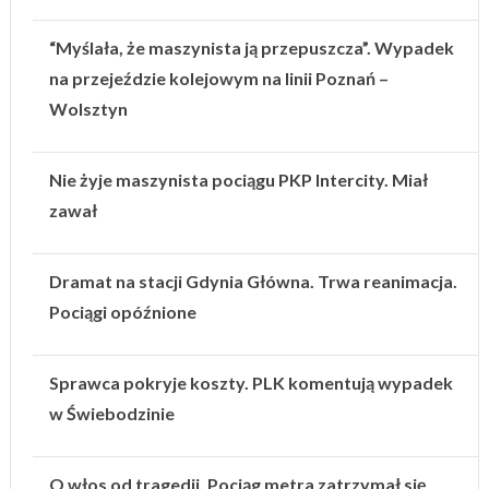
“Myślała, że maszynista ją przepuszcza”. Wypadek
na przejeździe kolejowym na linii Poznań –
Wolsztyn
Nie żyje maszynista pociągu PKP Intercity. Miał
zawał
Dramat na stacji Gdynia Główna. Trwa reanimacja.
Pociągi opóźnione
Sprawca pokryje koszty. PLK komentują wypadek
w Świebodzinie
O włos od tragedii. Pociąg metra zatrzymał się