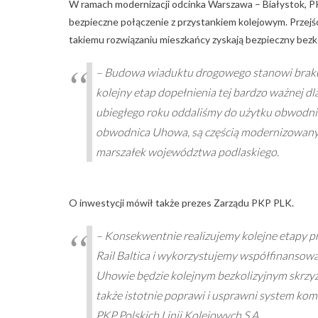
W ramach modernizacji odcinka Warszawa – Białystok, P
bezpieczne połączenie z przystankiem kolejowym. Przejśc
takiemu rozwiązaniu mieszkańcy zyskają bezpieczny bezkoli
– Budowa wiaduktu drogowego stanowi braku
kolejny etap dopełnienia tej bardzo ważnej d
ubiegłego roku oddaliśmy do użytku obwodnic
obwodnica Uhowa, są częścią modernizowanych
marszałek województwa podlaskiego.
O inwestycji mówił także prezes Zarządu PKP PLK.
– Konsekwentnie realizujemy kolejne etapy p
Rail Baltica i wykorzystujemy współfinansow
Uhowie będzie kolejnym bezkolizyjnym skrzyż
także istotnie poprawi i usprawni system kom
PKP Polskich Linii Kolejowych S.A.