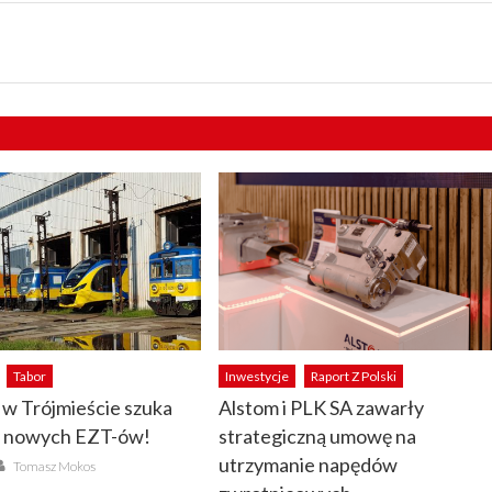
Tabor
Inwestycje
Raport Z Polski
w Trójmieście szuka
Alstom i PLK SA zawarły
 nowych EZT-ów!
strategiczną umowę na
Author
utrzymanie napędów
Tomasz Mokos