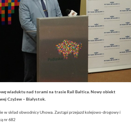
wę wiaduktu nad torami na trasie Rail Baltica. Nowy obiekt
owej Czyżew – Białystok.
zie w skład obwodnicy Uhowa. Zastąpi przejazd kolejowo-drogowy i
ką nr 682