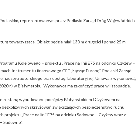
Podlaskim, reprezentowanym przez Podlaski Zarząd Dróg Wojewódzkich
turą towarzyszącą. Obiekt będzie miał 130 m długości i ponad 25 m
rogramu Kolejowego – projektu „Prace na linii E75 na odcinku Czyżew –
amach Instrumentu finansowego CEF „Łącząc Europę”. Podlaski Zarząd
e nadzoru autorskiego oraz obsługi laboratoryjnej. Umowa z wykonawcą
ja 2020 r.) w Białymstoku. Wykonawca ma zakończyć prace w listopadzie.
óre zostaną wybudowane pomiędzy Białymstokiem i Czyżewem na
cie bezkolizyjnych skrzyżowań zwiększających bezpieczeństwo ruchu
h projektu „Prace na linii E75 na odcinku Sadowne – Czyżew wraz z
– Sadowne”.