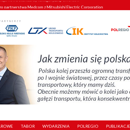
o partnerstwa Medcom z Mitsubishi Electric Corporation
tnerem „Lata na Dolnym Śląsku”. We Wrocławiu rusza weekend pełen reg
pomorskie znów szuka dostawcy nowych EZT
ach kolejowych w północnej Wielkopolsce. Łatwiejsze dojazdy do pracy i 
nuje nowe standardy kategoryzacji dworców
AROWE
TABOR
WYDARZENIA
POLREGIO
PUBLIKACJE