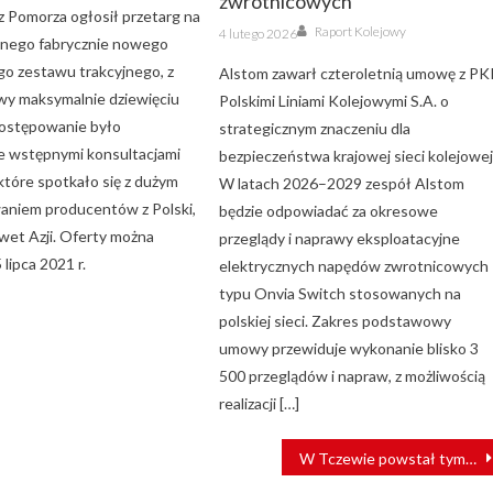
zwrotnicowych
z Pomorza ogłosił przetarg na
Author
Posted
Raport Kolejowy
4 lutego 2026
on
dnego fabrycznie nowego
go zestawu trakcyjnego, z
Alstom zawarł czteroletnią umowę z PK
wy maksymalnie dziewięciu
Polskimi Liniami Kolejowymi S.A. o
Postępowanie było
strategicznym znaczeniu dla
 wstępnymi konsultacjami
bezpieczeństwa krajowej sieci kolejowej
które spotkało się z dużym
W latach 2026–2029 zespół Alstom
aniem producentów z Polski,
będzie odpowiadać za okresowe
awet Azji. Oferty można
przeglądy i naprawy eksploatacyjne
 lipca 2021 r.
elektrycznych napędów zwrotnicowych
typu Onvia Switch stosowanych na
polskiej sieci. Zakres podstawowy
umowy przewiduje wykonanie blisko 3
500 przeglądów i napraw, z możliwością
realizacji […]
W Tczewie powstał tymczasowy dworzec PKP