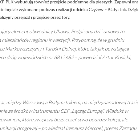
KP PLK wybudują również przejście podziemne dla pieszych. Zapewni on
ie będzie wykonane podczas realizacji odcinka Czyżew – Białystok. Dzięk
zyjny przejazd i przejście przez tory.
jący element obwodnicy Uhowa. Podpisana dziś umowa to
la mieszkańców regionu inwestycji. Przypomnę, że w grudniu
e Markowszczyzny i Turośni Dolnej, które tak jak powstająca
 dróg wojewódzkich nr 681 i 682 – powiedział Artur Kosicki,
rac między Warszawą a Białymstokiem, na międzynarodowej trasi
anie ze środków instrumentu CEF „Łącząc Europę”. Wiadukt w
owaniem, które zwiększa bezpieczeństwo podróży koleją, ale
unikacji drogowej – powiedział Ireneusz Merchel, prezes Zarządu