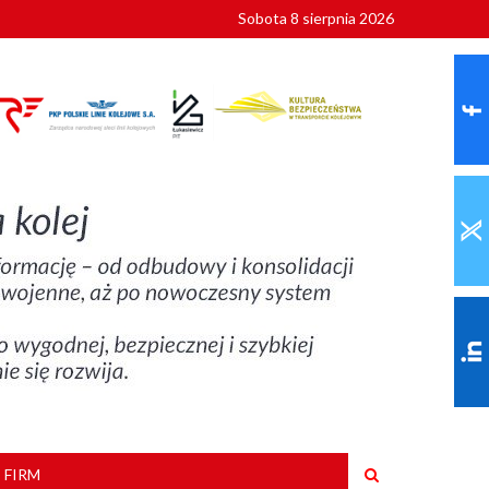
Sobota 8 sierpnia 2026
ionalnych
szkoły
 FIRM