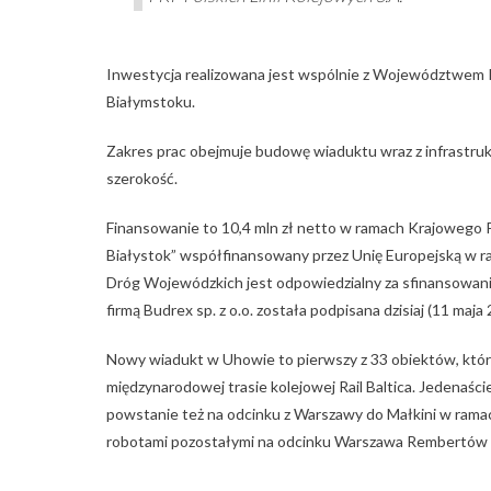
Inwestycja realizowana jest wspólnie z Województwem 
Białymstoku.
Zakres prac obejmuje budowę wiaduktu wraz z infrastruk
szerokość.
Finansowanie to 10,4 mln zł netto w ramach Krajowego P
Białystok” współfinansowany przez Unię Europejską w r
Dróg Wojewódzkich jest odpowiedzialny za sfinansowani
firmą Budrex sp. z o.o. została podpisana dzisiaj (11 ma
Nowy wiadukt w Uhowie to pierwszy z 33 obiektów, kt
międzynarodowej trasie kolejowej Rail Baltica. Jedenaś
powstanie też na odcinku z Warszawy do Małkini w ramac
robotami pozostałymi na odcinku Warszawa Rembertów 