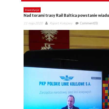
Inwestycje
Nad torami trasy Rail Baltica powstanie wiad
Posted
Author
11 maja 2020
Raport Kolejowy
Comment(0)
on