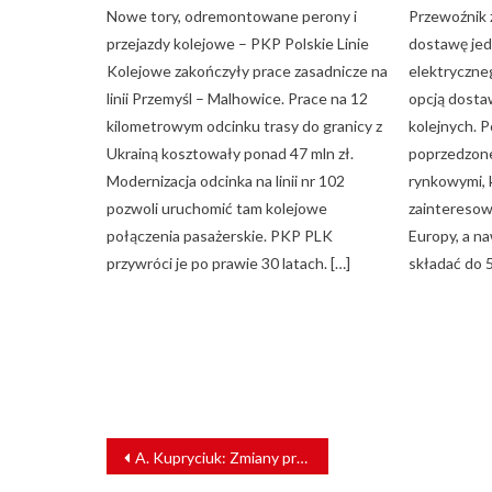
Nowe tory, odremontowane perony i
Przewoźnik 
przejazdy kolejowe – PKP Polskie Linie
dostawę je
Kolejowe zakończyły prace zasadnicze na
elektryczne
linii Przemyśl – Malhowice. Prace na 12
opcją dosta
kilometrowym odcinku trasy do granicy z
kolejnych. 
Ukrainą kosztowały ponad 47 mln zł.
poprzedzone
Modernizacja odcinka na linii nr 102
rynkowymi, 
pozwoli uruchomić tam kolejowe
zainteresow
połączenia pasażerskie. PKP PLK
Europy, a n
przywróci je po prawie 30 latach. […]
składać do 5
NAWIGACJA
A. Kupryciuk: Zmiany przepisów poprawią konkurencyjność [WYWIAD]
WPISU