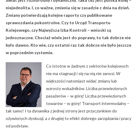
Świat jest różnorodny i dynamiczny. Taka też jest polska kolej –
niejednolita. I, co ważne, zmienia się w zasadzie z dnia na dzień.
Zmiany potwierdzają kolejne raporty czy publikowane
sprawozdania pokontrolne. Czy to Urząd Transportu
Kolejowego, czy Najwyższa Izba Kontroli – wnioski są
jednoznaczne. Chociaż wiele jest do poprawy, to tak dobrze nie
było dawno. Kto wie, czy ostatni raz tak dobrze nie było jeszcze
w poprzednim systemie.
Co istotne w żadnym z sektorów kolejowych
nie ma stagnacji i się na nią nie zanosi. W
większości natomiast widać zmiany lub
wzrosty wskaźników. Liczba przewiezionych
pasażerów – w górę! Liczba przewiezionych
towarów – w górę! Transport intermodalny –
tak samo! I ta dynamika z jednej strony jest przyczynkiem do
ożywionych dyskusji, a z drugiej to efekt dobrego zarządzania i pracy
od podstaw.