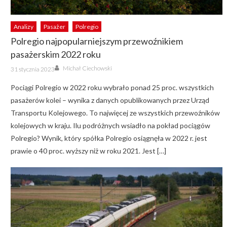
Analizy
Pasażer
Polregio
Polregio najpopularniejszym przewoźnikiem
pasażerskim 2022 roku
Author
Posted
Michał Ciechowski
31 stycznia 2023
on
Pociągi Polregio w 2022 roku wybrało ponad 25 proc. wszystkich
pasażerów kolei – wynika z danych opublikowanych przez Urząd
Transportu Kolejowego. To najwięcej ze wszystkich przewoźników
kolejowych w kraju. Ilu podróżnych wsiadło na pokład pociągów
Polregio? Wynik, który spółka Polregio osiągnęła w 2022 r. jest
prawie o 40 proc. wyższy niż w roku 2021. Jest […]