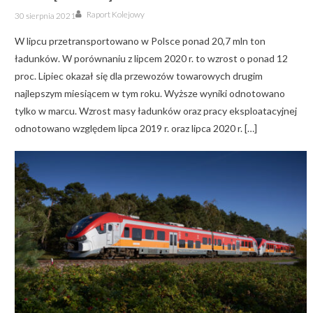
Author
Posted
Raport Kolejowy
30 sierpnia 2021
on
W lipcu przetransportowano w Polsce ponad 20,7 mln ton
ładunków. W porównaniu z lipcem 2020 r. to wzrost o ponad 12
proc. Lipiec okazał się dla przewozów towarowych drugim
najlepszym miesiącem w tym roku. Wyższe wyniki odnotowano
tylko w marcu. Wzrost masy ładunków oraz pracy eksploatacyjnej
odnotowano względem lipca 2019 r. oraz lipca 2020 r. […]