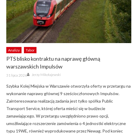
Analizy
Tabor
PTS blisko kontraktu na naprawę główną
warszawskich Impulsów
Author
Posted
Jerzy Mikołajewski
31 lipca 2026
on
Szybka Kolej Miejska w Warszawie otworzyła oferty w przetargu na
wykonanie naprawy głównej 9 sześcioczłonowych Impulsów.
Zainteresowana realizacją zadania jest tylko spółka Public
Transport Service, której oferta mieści się w budżecie
zamawiającego. W przetargu uwzględniono prawo opcji,
umożliwiające rozszerzenie zamówienia o 4 jednostki elektryczne
typu 19WE, również wyprodukowane przez Newag. Pod koniec