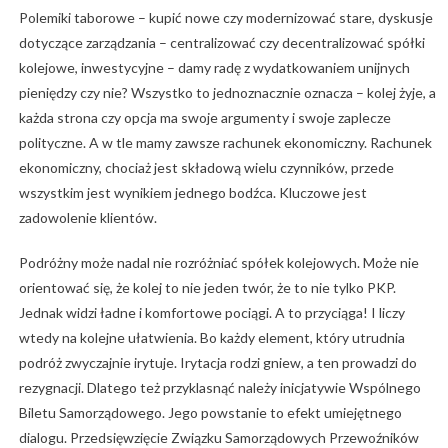
Polemiki taborowe – kupić nowe czy modernizować stare, dyskusje
dotyczące zarządzania – centralizować czy decentralizować spółki
kolejowe, inwestycyjne – damy radę z wydatkowaniem unijnych
pieniędzy czy nie? Wszystko to jednoznacznie oznacza – kolej żyje, a
każda strona czy opcja ma swoje argumenty i swoje zaplecze
polityczne. A w tle mamy zawsze rachunek ekonomiczny. Rachunek
ekonomiczny, chociaż jest składową wielu czynników, przede
wszystkim jest wynikiem jednego bodźca. Kluczowe jest
zadowolenie klientów.
Podróżny może nadal nie rozróżniać spółek kolejowych. Może nie
orientować się, że kolej to nie jeden twór, że to nie tylko PKP.
Jednak widzi ładne i komfortowe pociągi. A to przyciąga! I liczy
wtedy na kolejne ułatwienia. Bo każdy element, który utrudnia
podróż zwyczajnie irytuje. Irytacja rodzi gniew, a ten prowadzi do
rezygnacji. Dlatego też przyklasnąć należy inicjatywie Wspólnego
Biletu Samorządowego. Jego powstanie to efekt umiejętnego
dialogu. Przedsięwzięcie Związku Samorządowych Przewoźników