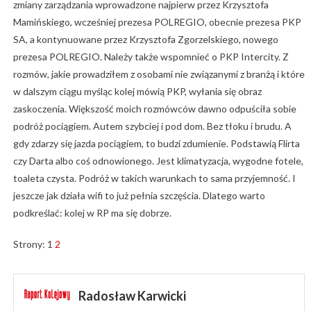
zmiany zarządzania wprowadzone najpierw przez Krzysztofa
Mamińskiego, wcześniej prezesa POLREGIO, obecnie prezesa PKP
SA, a kontynuowane przez Krzysztofa Zgorzelskiego, nowego
prezesa POLREGIO. Należy także wspomnieć o PKP Intercity. Z
rozmów, jakie prowadziłem z osobami nie związanymi z branżą i które
w dalszym ciągu myśląc kolej mówią PKP, wyłania się obraz
zaskoczenia. Większość moich rozmówców dawno odpuściła sobie
podróż pociągiem. Autem szybciej i pod dom. Bez tłoku i brudu. A
gdy zdarzy się jazda pociągiem, to budzi zdumienie. Podstawią Flirta
czy Darta albo coś odnowionego. Jest klimatyzacja, wygodne fotele,
toaleta czysta. Podróż w takich warunkach to sama przyjemność. I
jeszcze jak działa wifi to już pełnia szczęścia. Dlatego warto
podkreślać: kolej w RP ma się dobrze.
Strony:
1
2
Radosław Karwicki