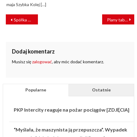
maja Szybka Kolej […]
NAWIGACJA
Spółka potrzebuje stabilnego rozwoju
Plany taborowe PKP Intercity
WPISU
Dodaj komentarz
Musisz się
zalogować
, aby móc dodać komentarz.
Popularne
Ostatnie
PKP Intercity reaguje na pożar pociągów [ZDJĘCIA]
“Myślała, że maszynista ją przepuszcza”. Wypadek