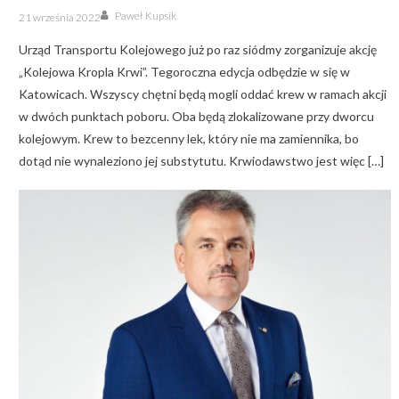
Author
Posted
Paweł Kupsik
21 września 2022
on
Urząd Transportu Kolejowego już po raz siódmy zorganizuje akcję
„Kolejowa Kropla Krwi”. Tegoroczna edycja odbędzie w się w
Katowicach. Wszyscy chętni będą mogli oddać krew w ramach akcji
w dwóch punktach poboru. Oba będą zlokalizowane przy dworcu
kolejowym. Krew to bezcenny lek, który nie ma zamiennika, bo
dotąd nie wynaleziono jej substytutu. Krwiodawstwo jest więc […]