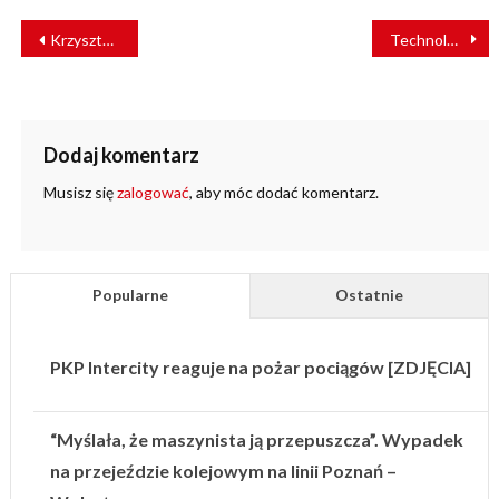
NAWIGACJA
Krzysztof Dostatni nowym Prezesem Zarządu MPK Poznań
Technologia VR wkracza na kolej. Projekt konsorcjum OLKOL, PWR oraz SIM Factor z dofinansowaniem NCBiR
WPISU
Dodaj komentarz
Musisz się
zalogować
, aby móc dodać komentarz.
Popularne
Ostatnie
PKP Intercity reaguje na pożar pociągów [ZDJĘCIA]
“Myślała, że maszynista ją przepuszcza”. Wypadek
na przejeździe kolejowym na linii Poznań –