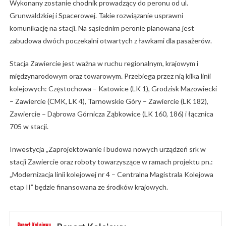
Wykonany zostanie chodnik prowadzący do peronu od ul.
Grunwaldzkiej i Spacerowej. Takie rozwiązanie usprawni
komunikację na stacji. Na sąsiednim peronie planowana jest
zabudowa dwóch poczekalni otwartych z ławkami dla pasażerów.
Stacja Zawiercie jest ważna w ruchu regionalnym, krajowym i
międzynarodowym oraz towarowym. Przebiega przez nią kilka linii
kolejowych: Częstochowa – Katowice (LK 1), Grodzisk Mazowiecki
– Zawiercie (CMK, LK 4), Tarnowskie Góry – Zawiercie (LK 182),
Zawiercie – Dąbrowa Górnicza Ząbkowice (LK 160, 186) i łącznica
705 w stacji.
Inwestycja „Zaprojektowanie i budowa nowych urządzeń srk w
stacji Zawiercie oraz roboty towarzyszące w ramach projektu pn.:
„Modernizacja linii kolejowej nr 4 – Centralna Magistrala Kolejowa
etap II” będzie finansowana ze środków krajowych.