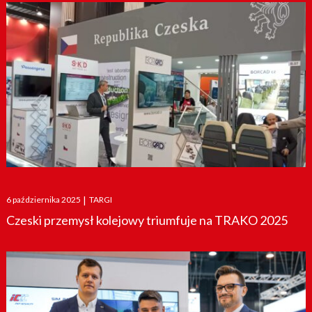
Posted
6 października 2025
|
TARGI
on
Czeski przemysł kolejowy triumfuje na TRAKO 2025