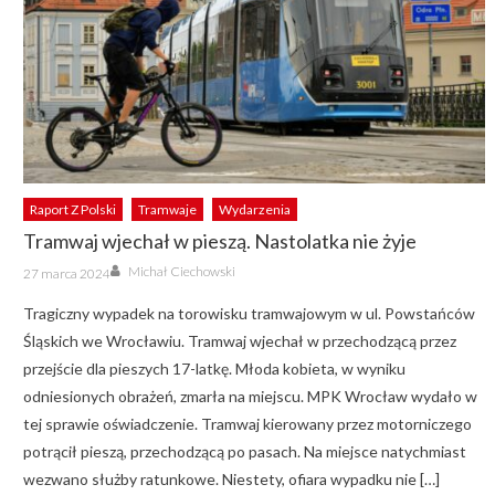
Raport Z Polski
Tramwaje
Wydarzenia
Tramwaj wjechał w pieszą. Nastolatka nie żyje
Author
Posted
Michał Ciechowski
27 marca 2024
on
Tragiczny wypadek na torowisku tramwajowym w ul. Powstańców
Śląskich we Wrocławiu. Tramwaj wjechał w przechodzącą przez
przejście dla pieszych 17-latkę. Młoda kobieta, w wyniku
odniesionych obrażeń, zmarła na miejscu. MPK Wrocław wydało w
tej sprawie oświadczenie. Tramwaj kierowany przez motorniczego
potrącił pieszą, przechodzącą po pasach. Na miejsce natychmiast
wezwano służby ratunkowe. Niestety, ofiara wypadku nie […]