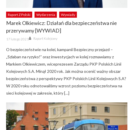
Raport Z Polski
Wydarzenia
Wywiady
Marek Olkiewicz: Działań dla bezpieczeństwa nie
przerywamy [WYWIAD]
Author
Posted
Raport Kolejowy
17 lutego 2021
on
O bezpieczeństwie na kolei, kampanii Bezpieczny przejazd –
„Szlaban na ryzyko!” oraz inwestycjach w kolej rozmawiamy z
Markiem Olkiewiczem, wiceprezesem Zarządu PKP Polskich Linii
Kolejowych S.A. Minął 2020 rok. Jak można ocenić ważny obszar
bezpieczeństwa z perspektywy PKP Polskich Linii Kolejowych S.A?
W 2020 roku odnotowaliśmy wzrost poziomu bezpieczeństwa na
sieci kolejowej w zakresie, który […]