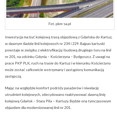
Fot. pkm-sa.pl
Inwestycja ma być kolejową trasą objazdową z Gdańska do Kartuz,
w dawnym śladzie linii kolejowych nr 234 i 229. Bajpas kartuski
powstaje w związku z elektryfikacją i budową drugiego toru na linii
nr 201, na odcinku Gdynia – Kościerzyna – Bydgoszcz. Z uwagi na
prace PKP PLK, ruch na trasie do Kartuz i w kierunku Kościerzyny
może zostać całkowicie wstrzymany i zastąpiony komunikacją
zastępczą.
Mając na względzie komfort podróży pasażerów i niwelację
utrudnień kolejowych, zdecydowano reaktywować dawną linię
kolejową Gdańsk – Stara Piła – Kartuzy. Będzie ona tymczasowym
objazdem dla modernizowanej linii nr 201.