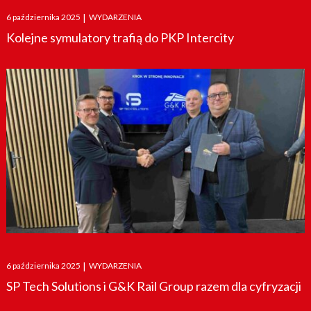
Posted
6 października 2025
|
WYDARZENIA
on
Kolejne symulatory trafią do PKP Intercity
Posted
6 października 2025
|
WYDARZENIA
on
SP Tech Solutions i G&K Rail Group razem dla cyfryzacji