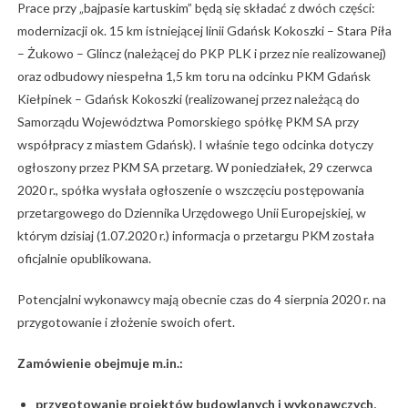
Prace przy „bajpasie kartuskim” będą się składać z dwóch części:
modernizacji ok. 15 km istniejącej linii Gdańsk Kokoszki – Stara Piła
– Żukowo – Glincz (należącej do PKP PLK i przez nie realizowanej)
oraz odbudowy niespełna 1,5 km toru na odcinku PKM Gdańsk
Kiełpinek – Gdańsk Kokoszki (realizowanej przez należącą do
Samorządu Województwa Pomorskiego spółkę PKM SA przy
współpracy z miastem Gdańsk). I właśnie tego odcinka dotyczy
ogłoszony przez PKM SA przetarg. W poniedziałek, 29 czerwca
2020 r., spółka wysłała ogłoszenie o wszczęciu postępowania
przetargowego do Dziennika Urzędowego Unii Europejskiej, w
którym dzisiaj (1.07.2020 r.) informacja o przetargu PKM została
oficjalnie opublikowana.
Potencjalni wykonawcy mają obecnie czas do 4 sierpnia 2020 r. na
przygotowanie i złożenie swoich ofert.
Zamówienie obejmuje m.in.:
przygotowanie projektów budowlanych i wykonawczych,