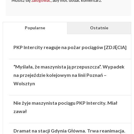
Musisz się
zalogować
, aby móc dodać komentarz.
Popularne
Ostatnie
PKP Intercity reaguje na pożar pociągów [ZDJĘCIA]
“Myślała, że maszynista ją przepuszcza”. Wypadek
na przejeździe kolejowym na linii Poznań –
Wolsztyn
Nie żyje maszynista pociągu PKP Intercity. Miał
zawał
Dramat na stacji Gdynia Główna. Trwa reanimacja.