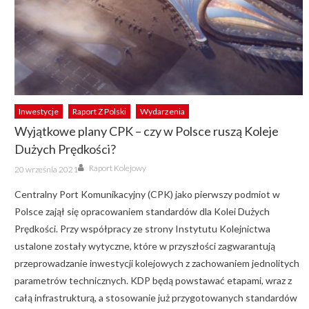
Inwestycje
Raport Z Polski
Wydarzenia
Wyjątkowe plany CPK – czy w Polsce ruszą Koleje
Dużych Prędkości?
Author
Posted
Raport Kolejowy
20 września 2021
on
Centralny Port Komunikacyjny (CPK) jako pierwszy podmiot w
Polsce zajął się opracowaniem standardów dla Kolei Dużych
Prędkości. Przy współpracy ze strony Instytutu Kolejnictwa
ustalone zostały wytyczne, które w przyszłości zagwarantują
przeprowadzanie inwestycji kolejowych z zachowaniem jednolitych
parametrów technicznych. KDP będą powstawać etapami, wraz z
całą infrastrukturą, a stosowanie już przygotowanych standardów