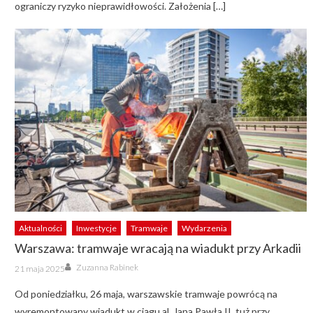
ograniczy ryzyko nieprawidłowości. Założenia […]
Aktualności
Inwestycje
Tramwaje
Wydarzenia
Warszawa: tramwaje wracają na wiadukt przy Arkadii
Author
Posted
Zuzanna Rabinek
21 maja 2025
on
Od poniedziałku, 26 maja, warszawskie tramwaje powrócą na
wyremontowany wiadukt w ciągu al. Jana Pawła II, tuż przy