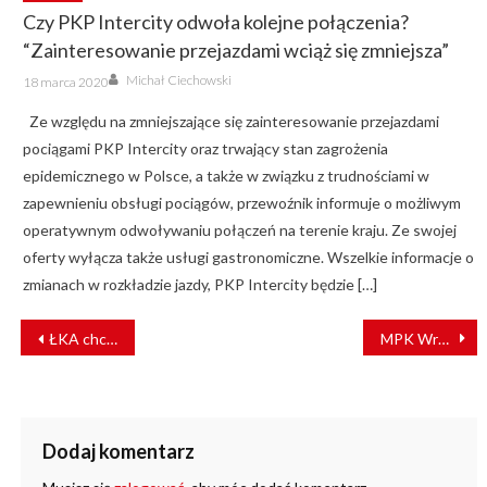
Czy PKP Intercity odwoła kolejne połączenia?
“Zainteresowanie przejazdami wciąż się zmniejsza”
Author
Posted
Michał Ciechowski
18 marca 2020
on
Ze względu na zmniejszające się zainteresowanie przejazdami
pociągami PKP Intercity oraz trwający stan zagrożenia
epidemicznego w Polsce, a także w związku z trudnościami w
zapewnieniu obsługi pociągów, przewoźnik informuje o możliwym
operatywnym odwoływaniu połączeń na terenie kraju. Ze swojej
oferty wyłącza także usługi gastronomiczne. Wszelkie informacje o
zmianach w rozkładzie jazdy, PKP Intercity będzie […]
NAWIGACJA
ŁKA chce kupić pociągi hybrydowe
MPK Wrocław przywraca “gorące przyciski”
WPISU
Dodaj komentarz