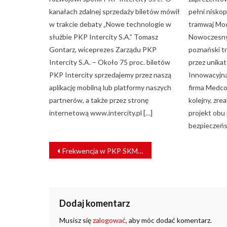
kanałach zdalnej sprzedaży biletów mówił
pełni nisko
w trakcie debaty „Nowe technologie w
tramwaj Mo
służbie PKP Intercity S.A.” Tomasz
Nowoczesny p
Gontarz, wiceprezes Zarządu PKP
poznański t
Intercity S.A. – Około 75 proc. biletów
przez unika
PKP Intercity sprzedajemy przez naszą
Innowacyjną
aplikację mobilną lub platformy naszych
firma Medc
partnerów, a także przez stronę
kolejny, zr
internetową www.intercity.pl […]
projekt obu
bezpieczeńs
NAWIGACJA
Frekwencja w PKP SKM Trójmiasto spadła nawet o 90 proc.
WPISU
Dodaj komentarz
Musisz się
zalogować
, aby móc dodać komentarz.