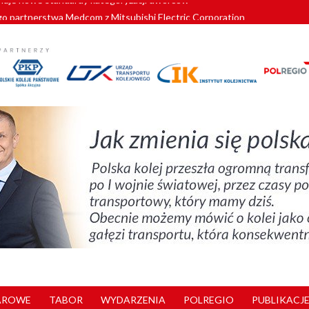
o partnerstwa Medcom z Mitsubishi Electric Corporation
tnerem „Lata na Dolnym Śląsku”. We Wrocławiu rusza weekend pełen reg
pomorskie znów szuka dostawcy nowych EZT
ach kolejowych w północnej Wielkopolsce. Łatwiejsze dojazdy do pracy i 
nuje nowe standardy kategoryzacji dworców
AROWE
TABOR
WYDARZENIA
POLREGIO
PUBLIKACJE