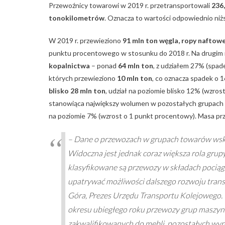
Przewoźnicy towarowi w 2019 r. przetransportowali
236
tonokilometrów
. Oznacza to wartości odpowiednio niższ
W 2019 r. przewieziono
91 mln ton węgla, ropy naftowe
punktu procentowego w stosunku do 2018 r. Na drugim m
kopalnictwa
– ponad
64 mln ton
, z udziałem 27% (spad
których przewieziono
10 mln ton
, co oznacza spadek o 
blisko 28 mln ton
, udział na poziomie blisko 12% (wzro
stanowiąca największy wolumen w pozostałych grupach 
na poziomie 7% (wzrost o 1 punkt procentowy). Masa pr
– Dane o przewozach w grupach towarów wska
Widoczna jest jednak coraz większa rola grupy
klasyfikowane są przewozy w składach pocią
upatrywać możliwości dalszego rozwoju trans
Góra, Prezes Urzędu Transportu Kolejowego. –
okresu ubiegłego roku przewozy grup maszyny,
zakwalifikowanych do mebli, pozostałych wyr