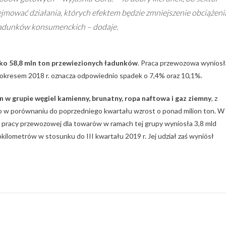
jmować działania, których efektem będzie zmniejszenie obciążeni
ładunków konsumenckich – dodaje.
isko 58,8 mln ton przewiezionych ładunków
. Praca przewozowa wyniosł
okresem 2018 r. oznacza odpowiednio spadek o 7,4% oraz 10,1%.
n w grupie węgiel kamienny, brunatny, ropa naftowa i gaz ziemny
, z
to w porównaniu do poprzedniego kwartału wzrost o ponad milion ton. W
ść pracy przewozowej dla towarów w ramach tej grupy wyniosła 3,8 mld
kilometrów w stosunku do III kwartału 2019 r. Jej udział zaś wyniósł