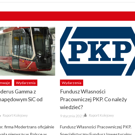
amwaje
Wydarzenia
Wydarzenia
derus Gamma z
Fundusz Własności
napędowym SiC od
Pracowniczej PKP. Co należy
wiedzieć?
Author
Author
Posted
Raport Kolejowy
Raport Kolejowy
9 stycznia 2021
on
. firma Modertrans oficjalnie
Fundusz Własności Pracowniczej PKP.
ała pierwszy w Polsce w
Specjalistyczny Fundusz Inwestycyjny