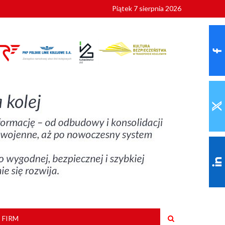
Piątek 7 sierpnia 2026
ionalnych
szkoły
 FIRM