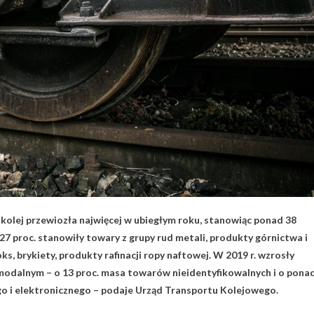
 kolej przewiozła najwięcej w ubiegłym roku, stanowiąc ponad 38
 proc. stanowiły towary z grupy rud metali, produkty górnictwa i
ks, brykiety, produkty rafinacji ropy naftowej. W 2019 r. wzrosły
modalnym – o 13 proc. masa towarów nieidentyfikowalnych i o pona
go i elektronicznego – podaje Urząd Transportu Kolejowego.