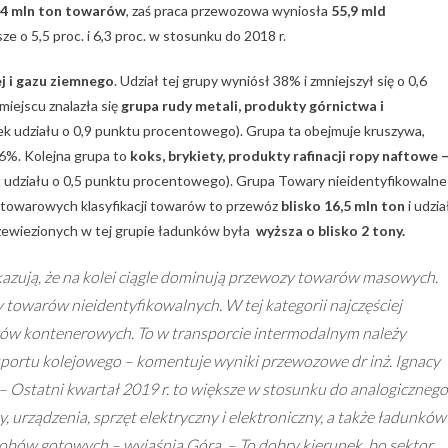
,4 mln ton towarów
, zaś praca przewozowa wyniosła
55,9 mld
e o 5,5 proc. i 6,3 proc. w stosunku do 2018 r.
j i gazu ziemnego
. Udział tej grupy wyniósł 38% i zmniejszył się o 0,6
iejscu znalazła się
grupa rudy metali, produkty górnictwa i
ek udziału o 0,9 punktu procentowego). Grupa ta obejmuje kruszywa,
16%. Kolejna grupa to
koks, brykiety, produkty rafinacji ropy naftowe 
st udziału o 0,5 punktu procentowego). Grupa Towary nieidentyfikowalne
towarowych klasyfikacji towarów to przewóz
blisko 16,5 mln ton
i udzia
zewiezionych w tej grupie ładunków była
wyższa o blisko 2 tony.
zują, że na kolei ciągle dominują przewozy towarów masowych.
 towarów nieidentyfikowalnych. W tej kategorii najczęściej
gów kontenerowych. To w transporcie intermodalnym należy
portu kolejowego – komentuje wyniki przewozowe dr inż. Ignacy
 Ostatni kwartał 2019 r. to większe w stosunku do analogicznego
 urządzenia, sprzęt elektryczny i elektroniczny, a także ładunków
obów gotowych – wyjaśnia Góra. – To dobry kierunek, bo sektor