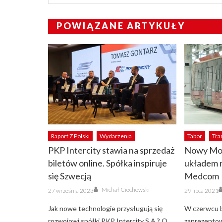
POWIĄZANE ARTYKUŁY
Raport Z Polski
Wydarzenia
Tabor
Tr
PKP Intercity stawia na sprzedaż
Nowy Mo
biletów online. Spółka inspiruje
układem 
się Szwecją
Medcom
Author
Posted
Posted
Michał Ciechowski
27 września 2023
29 lipca 2021
on
on
Jak nowe technologie przysługują się
W czerwcu br
rozwojowi spółki PKP Intercity S.A.? O
zaprezentow