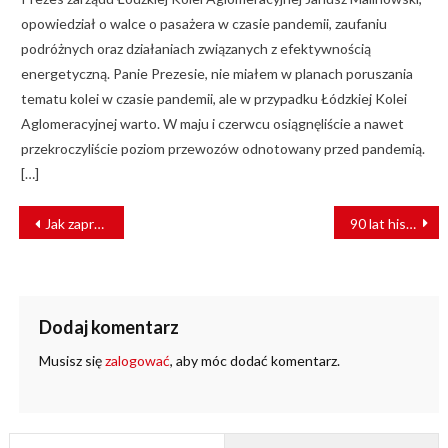
opowiedział o walce o pasażera w czasie pandemii, zaufaniu
podróżnych oraz działaniach związanych z efektywnością
energetyczną. Panie Prezesie, nie miałem w planach poruszania
tematu kolei w czasie pandemii, ale w przypadku Łódzkiej Kolei
Aglomeracyjnej warto. W maju i czerwcu osiągnęliście a nawet
przekroczyliście poziom przewozów odnotowany przed pandemią.
[…]
NAWIGACJA
Jak zaprojektować cichy pojazd przyszłości?
90 lat historii EKD/WKD
WPISU
Dodaj komentarz
Musisz się
zalogować
, aby móc dodać komentarz.