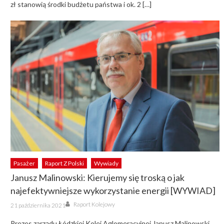
zł stanowią środki budżetu państwa i ok. 2 […]
Pasażer
Raport Z Polski
Wywiady
Janusz Malinowski: Kierujemy się troską o jak
najefektywniejsze wykorzystanie energii [WYWIAD]
Author
Posted
Raport Kolejowy
21 października 2021
on
Prezes zarządu Łódzkiej Kolei Aglomeracyjnej Janusz Malinowski,