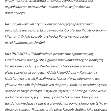
emisji musi być wieloletnia umowa przewozowa zawarta z
organizatorem przewozów – samorządem województwa
pomorskiego.
RK:
Innym ważnym czynnikiem zachęcającym pasażerów z
pewnością jest też oferta przewozowa. Co oferują Państwo swoim
klientom? W jaki sposób wychodzą Państwo naprzeciw
oczekiwaniom pasażerów?
ML:
PKP SKM w Trójmieście to przewoźnik aglomeracyjny.
Uruchamiamy pociągi obsługujące linie komunikacyjne pomiędzy
Gdańskiem – Gdynią – Wejherowem i Lęborkiem w trakcji
elektrycznej oraz pomiędzy Gdańskiem/Gdynią – Kartuzami i
Kościerzyną w trakcji spalinowej. Nasza oferta skierowana jest
głównie do osób dojeżdżających do pracy, szkół, na uczelnie wyższe
oraz do różnego rodzaju instytucji użytku publicznego. Oczywiście
podróżni korzystający z usług Spółki to także mieszkańcy oraz
turyści odwiedzjący region województwa pomorskiego, nie tylko w
obszarze samego Trójmiasta, ale także Kaszub. Spółka, jako operator