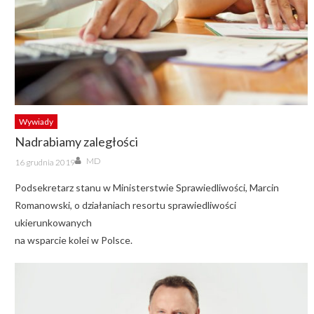
Wywiady
Nadrabiamy zaległości
Author
Posted
MD
16 grudnia 2019
on
Podsekretarz stanu w Ministerstwie Sprawiedliwości, Marcin
Romanowski, o działaniach resortu sprawiedliwości
ukierunkowanych
na wsparcie kolei w Polsce.