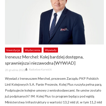
Inwestycje
Wydarzenia
Wywiady
Ireneusz Merchel: Kolej bardziej dostępna,
sprawniejsza i niezawodna [WYWIAD]
Author
Posted
Radosław Karwicki
20 grudnia 2022
on
Wywiad z Ireneuszem Merchel, prezesem Zarządu PKP Polskich
Linii Kolejowych S.A. Panie Prezesie, Kolej Plus ruszyła pełna parą.
Podpisujecie kolejne umowy z wnioskodawcami. Ile umów zostało
już podpisanych? IM: Kolej Plus to program będący pod egidą
Ministerstwa Infrastruktury o wartości 13,2 mld zł, w tym 11,2 mld