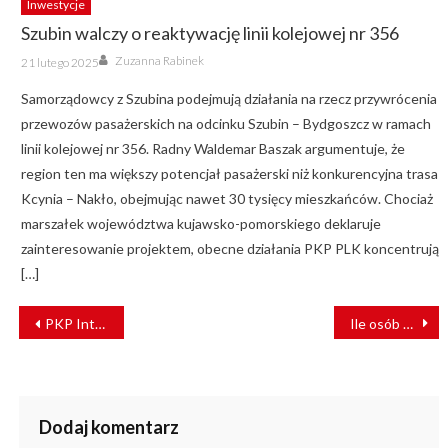
Inwestycje
Szubin walczy o reaktywację linii kolejowej nr 356
Author
Posted
Zuzanna Rabinek
21 lutego 2025
on
Samorządowcy z Szubina podejmują działania na rzecz przywrócenia
przewozów pasażerskich na odcinku Szubin – Bydgoszcz w ramach
linii kolejowej nr 356. Radny Waldemar Baszak argumentuje, że
region ten ma większy potencjał pasażerski niż konkurencyjna trasa
Kcynia – Nakło, obejmując nawet 30 tysięcy mieszkańców. Chociaż
marszałek województwa kujawsko-pomorskiego deklaruje
zainteresowanie projektem, obecne działania PKP PLK koncentrują
[…]
NAWIGACJA
PKP Intercity chce kupić 46 elektrycznych lokomotyw
Ile osób pracuje w sektorze kolejowym?
WPISU
Dodaj komentarz