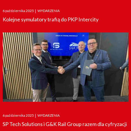
Posted
6 października 2025
|
WYDARZENIA
on
Kolejne symulatory trafią do PKP Intercity
Posted
6 października 2025
|
WYDARZENIA
on
SP Tech Solutions i G&K Rail Group razem dla cyfryzacji