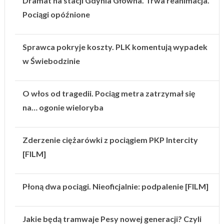
Dramat na stacji Gdynia Główna. Trwa reanimacja.
Pociągi opóźnione
Sprawca pokryje koszty. PLK komentują wypadek
w Świebodzinie
O włos od tragedii. Pociąg metra zatrzymał się
na… ogonie wieloryba
Zderzenie ciężarówki z pociągiem PKP Intercity
[FILM]
Płoną dwa pociągi. Nieoficjalnie: podpalenie [FILM]
Jakie będą tramwaje Pesy nowej generacji? Czyli