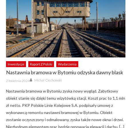
Inwestycje
Raport Z Polski
Wydarzenia
Nastawnia bramowa w Bytomiu odzyska dawny blask
Author
Posted
Michał Ciechowski
2 kwietnia 2024
on
Nastawnia bramowa w Bytomiu zyska nowy wygląd. Zabytkowy
obiekt stanie się dzięki temu wizytówką stacji. Koszt prac to 1,1 mln
zł netto. PKP Polskie Linie Kolejowe S.A. podpisały umowę z
wykonawcą remontu nastawni bramowej w Bytomiu. Obiekt
zostanie oczyszczony i odmalowany, zyska także nowe okna i drzwi.
Niezbędnym elementem prac będzie renowacja elewacji i dachu, […]