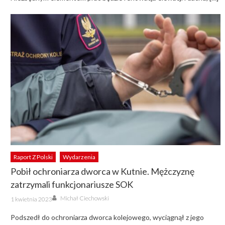
Raport Z Polski
Wydarzenia
Pobił ochroniarza dworca w Kutnie. Mężczyznę
zatrzymali funkcjonariusze SOK
Author
Posted
Michał Ciechowski
1 kwietnia 2023
on
Podszedł do ochroniarza dworca kolejowego, wyciągnął z jego