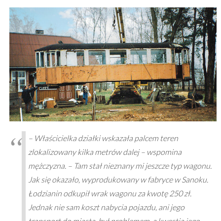
– Właścicielka działki wskazała palcem teren
zlokalizowany kilka metrów dalej –
wspomina
mężczyzna. – Tam stał nieznany mi jeszcze typ wagonu.
Jak się okazało, wyprodukowany w fabryce w Sanoku.
Łodzianin odkupił wrak wagonu za kwotę 250 zł.
Jednak nie sam koszt nabycia pojazdu, ani jego
transport do miasta, był problemem, a kwestia jego