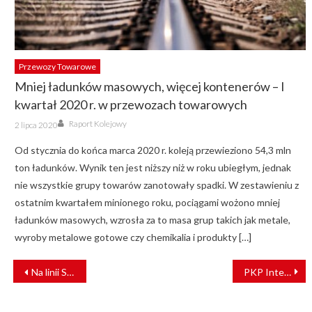
Przewozy Towarowe
Mniej ładunków masowych, więcej kontenerów – I
kwartał 2020 r. w przewozach towarowych
Author
Posted
Raport Kolejowy
2 lipca 2020
on
Od stycznia do końca marca 2020 r. koleją przewieziono 54,3 mln
ton ładunków. Wynik ten jest niższy niż w roku ubiegłym, jednak
nie wszystkie grupy towarów zanotowały spadki. W zestawieniu z
ostatnim kwartałem minionego roku, pociągami wożono mniej
ładunków masowych, wzrosła za to masa grup takich jak metale,
wyroby metalowe gotowe czy chemikalia i produkty […]
NAWIGACJA
Na linii Sokółka – Suwałki powstają nowe przystanki kolejowe
PKP Intercity po raz trzeci otrzymało ofertę na dzierżawę belgijskich lokomotyw
WPISU