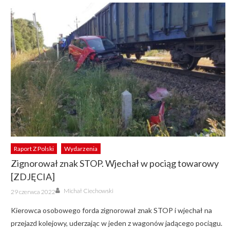
Raport Z Polski
Wydarzenia
Zignorował znak STOP. Wjechał w pociąg towarowy
[ZDJĘCIA]
Author
Posted
Michał Ciechowski
29 czerwca 2022
on
Kierowca osobowego forda zignorował znak STOP i wjechał na
przejazd kolejowy, uderzając w jeden z wagonów jadącego pociągu.