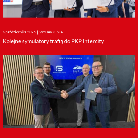
Posted
6 października 2025
|
WYDARZENIA
on
Kolejne symulatory trafią do PKP Intercity