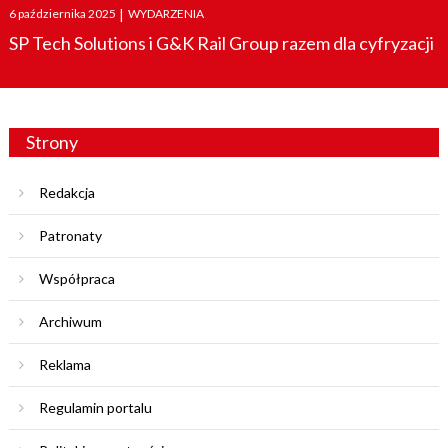
Posted
6 października 2025
|
WYDARZENIA
on
SP Tech Solutions i G&K Rail Group razem dla cyfryzacji
Strony
Redakcja
Patronaty
Współpraca
Archiwum
Reklama
Regulamin portalu