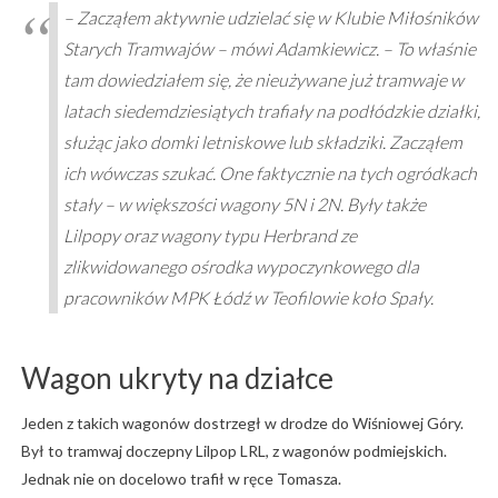
– Zacząłem aktywnie udzielać się w Klubie Miłośników
Starych Tramwajów – mówi Adamkiewicz. – To właśnie
tam dowiedziałem się, że nieużywane już tramwaje w
latach siedemdziesiątych trafiały na podłódzkie działki,
służąc jako domki letniskowe lub składziki. Zacząłem
ich wówczas szukać. One faktycznie na tych ogródkach
stały – w większości wagony 5N i 2N. Były także
Lilpopy oraz wagony typu Herbrand ze
zlikwidowanego ośrodka wypoczynkowego dla
pracowników MPK Łódź w Teofilowie koło Spały.
Wagon ukryty na działce
Jeden z takich wagonów dostrzegł w drodze do Wiśniowej Góry.
Był to tramwaj doczepny Lilpop LRL, z wagonów podmiejskich.
Jednak nie on docelowo trafił w ręce Tomasza.