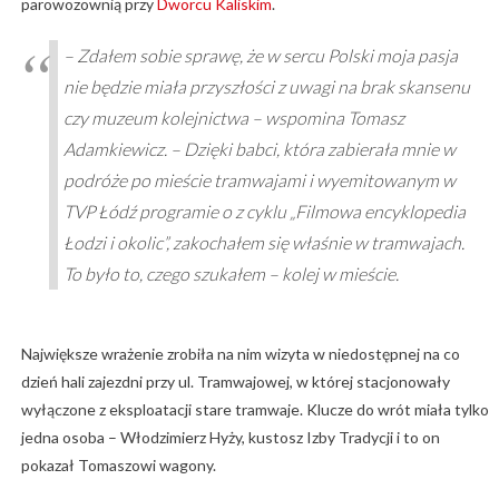
parowozownią przy
Dworcu Kaliskim
.
– Zdałem sobie sprawę, że w sercu Polski moja pasja
nie będzie miała przyszłości z uwagi na brak skansenu
czy muzeum kolejnictwa – wspomina Tomasz
Adamkiewicz. – Dzięki babci, która zabierała mnie w
podróże po mieście tramwajami i wyemitowanym w
TVP Łódź programie o z cyklu „Filmowa encyklopedia
Łodzi i okolic”, zakochałem się właśnie w tramwajach.
To było to, czego szukałem – kolej w mieście.
Największe wrażenie zrobiła na nim wizyta w niedostępnej na co
dzień hali zajezdni przy ul. Tramwajowej, w której stacjonowały
wyłączone z eksploatacji stare tramwaje. Klucze do wrót miała tylko
jedna osoba – Włodzimierz Hyży, kustosz Izby Tradycji i to on
pokazał Tomaszowi wagony.