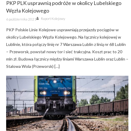
PKP PLK usprawnią podróże w okolicy Lubelskiego
Węzła Kolejowego
Author
Posted
Raport Kolejowy
6 października 2021
on
PKP Polskie Linie Kolejowe usprawniają przejazdy pociągów w
okolicy Lubelskiego Węzła Kolejowego. Na łącznicy kolejowej w
Lublinie, która połączy linię nr 7 Warszawa Lublin z linią nr 68 Lublin
– Przeworsk, powstał nowy tor i sieć trakcyjna. Koszt prac to 20
mln zł. Budowa łącznicy między liniami Warszawa Lublin oraz Lublin –
Stalowa Wola (Przeworsk) […]