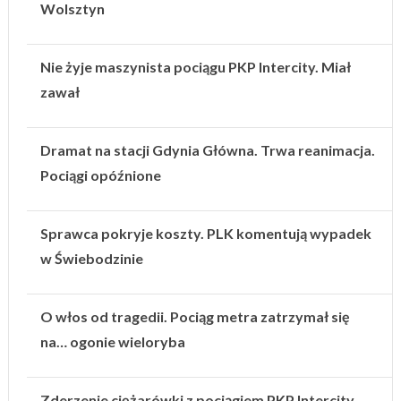
Wolsztyn
Nie żyje maszynista pociągu PKP Intercity. Miał
zawał
Dramat na stacji Gdynia Główna. Trwa reanimacja.
Pociągi opóźnione
Sprawca pokryje koszty. PLK komentują wypadek
w Świebodzinie
O włos od tragedii. Pociąg metra zatrzymał się
na… ogonie wieloryba
Zderzenie ciężarówki z pociągiem PKP Intercity