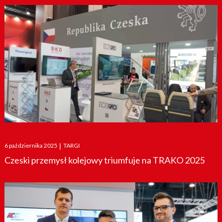
Posted
6 października 2025
|
TARGI
on
Czeski przemysł kolejowy triumfuje na TRAKO 2025