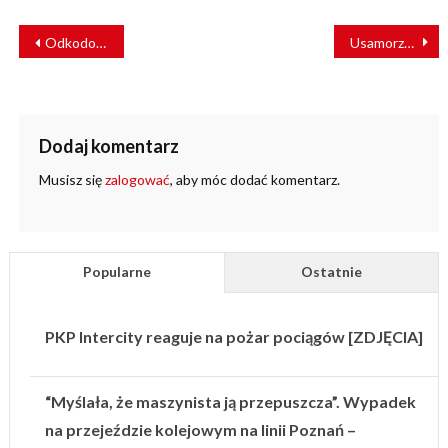
NAWIGACJA
Odkodowanie matrycy ryzyk kluczem do sukcesu inwestycji
Usamorządowienie i integracja kolei
WPISU
Dodaj komentarz
Musisz się
zalogować
, aby móc dodać komentarz.
Popularne
Ostatnie
PKP Intercity reaguje na pożar pociągów [ZDJĘCIA]
“Myślała, że maszynista ją przepuszcza”. Wypadek
na przejeździe kolejowym na linii Poznań –