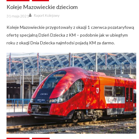
Koleje Mazowieckie dzieciom
Author
Posted
Raport Kolejowy
31 maja 2021
on
Koleje Mazowieckie przygotowały z okazji 1 czerwca pozataryfową
ofertę specjalną Dzień Dziecka z KM – podobnie jak w ubiegłym
roku z okazji Dnia Dziecka najmłodsi pojadą KM za darmo.