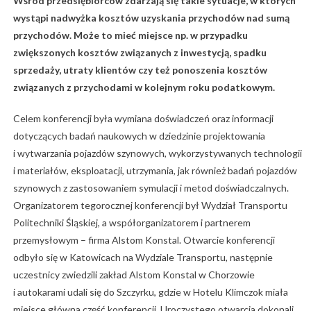
Wśród przedsiębiorców zdarzają się takie sytuacje, w których
wystąpi nadwyżka kosztów uzyskania przychodów nad sumą
przychodów. Może to mieć miejsce np. w przypadku
zwiększonych kosztów związanych z inwestycją, spadku
sprzedaży, utraty klientów czy też ponoszenia kosztów
związanych z przychodami w kolejnym roku podatkowym.
Celem konferencji była wymiana doświadczeń oraz informacji
dotyczących badań naukowych w dziedzinie projektowania
i wytwarzania pojazdów szynowych, wykorzystywanych technologii
i materiałów, eksploatacji, utrzymania, jak również badań pojazdów
szynowych z zastosowaniem symulacji i metod doświadczalnych.
Organizatorem tegorocznej konferencji był Wydział Transportu
Politechniki Śląskiej, a współorganizatorem i partnerem
przemysłowym – firma Alstom Konstal. Otwarcie konferencji
odbyło się w Katowicach na Wydziale Transportu, następnie
uczestnicy zwiedzili zakład Alstom Konstal w Chorzowie
i autokarami udali się do Szczyrku, gdzie w Hotelu Klimczok miała
miejsce główna część konferencji. Uroczystego otwarcia dokonali