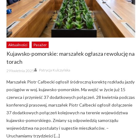
Aktualności
Pasażer
Kujawsko-pomorskie: marszałek ogłasza rewolucję na
torach
Author
Posted
Patrycja Kulczyńska
29 kwietnia 2025
on
Marszałek Piotr Całbecki ogłosił śródroczną korektę rozkładu jazdy
pociągów w woj. kujawsko-pomorskim. Ma wejść w życie już 15
czerwca i przynieść 37 dodatkowych połączeń. 28 kwietnia podczas
konferencji prasowej, marszałek Piotr Całbecki ogłosił dołączenie
37 dodatkowych połączeń kolejowych na terenie województwa
kujawsko-pomorskiego. Zmiany są odpowiedzią samorządu
województwa na postulaty i sugestie mieszkańców. –
Uruchamiamy trzydzieści […]