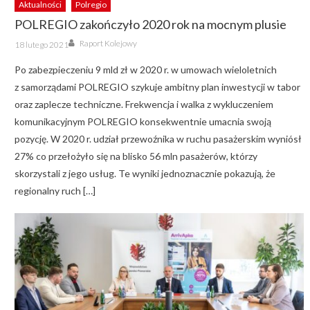
Aktualności
Polregio
POLREGIO zakończyło 2020 rok na mocnym plusie
Author
Posted
Raport Kolejowy
18 lutego 2021
on
Po zabezpieczeniu 9 mld zł w 2020 r. w umowach wieloletnich
z samorządami POLREGIO szykuje ambitny plan inwestycji w tabor
oraz zaplecze techniczne. Frekwencja i walka z wykluczeniem
komunikacyjnym POLREGIO konsekwentnie umacnia swoją
pozycję. W 2020 r. udział przewoźnika w ruchu pasażerskim wyniósł
27% co przełożyło się na blisko 56 mln pasażerów, którzy
skorzystali z jego usług. Te wyniki jednoznacznie pokazują, że
regionalny ruch […]