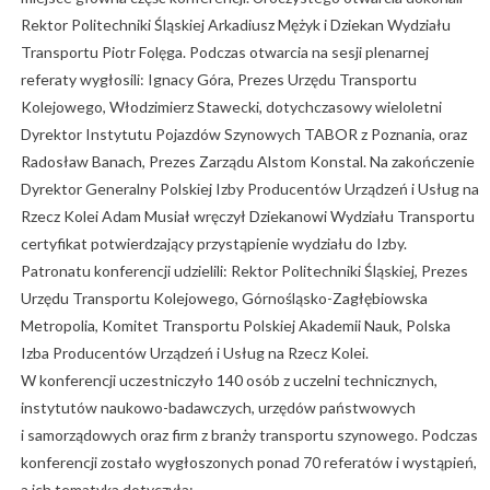
Rektor Politechniki Śląskiej Arkadiusz Mężyk i Dziekan Wydziału
Transportu Piotr Folęga. Podczas otwarcia na sesji plenarnej
referaty wygłosili: Ignacy Góra, Prezes Urzędu Transportu
Kolejowego, Włodzimierz Stawecki, dotychczasowy wieloletni
Dyrektor Instytutu Pojazdów Szynowych TABOR z Poznania, oraz
Radosław Banach, Prezes Zarządu Alstom Konstal. Na zakończenie
Dyrektor Generalny Polskiej Izby Producentów Urządzeń i Usług na
Rzecz Kolei Adam Musiał wręczył Dziekanowi Wydziału Transportu
certyfikat potwierdzający przystąpienie wydziału do Izby.
Patronatu konferencji udzielili: Rektor Politechniki Śląskiej, Prezes
Urzędu Transportu Kolejowego, Górnośląsko-Zagłębiowska
Metropolia, Komitet Transportu Polskiej Akademii Nauk, Polska
Izba Producentów Urządzeń i Usług na Rzecz Kolei.
W konferencji uczestniczyło 140 osób z uczelni technicznych,
instytutów naukowo-badawczych, urzędów państwowych
i samorządowych oraz firm z branży transportu szynowego. Podczas
konferencji zostało wygłoszonych ponad 70 referatów i wystąpień,
a ich tematyka dotyczyła: