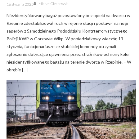
Author
Posted
Michał Ciechowski
16 stycznia 2025
on
Niezidentyfikowany bagaż pozostawiony bez opieki na dworcu w
Rzepinie zdestabilizował ruch w rejonie stacji i postawił na nogi
saperów z Samodzielnego Pododdziału Kontrterrorystycznego
Policji KWP w Gorzowie Wlkp. W poniedziałkowy wieczór, 13
stycznia, funkcjonariusze ze słubickiej komendy otrzymali
zgłoszenie dotyczące ujawnienia przez strażników ochrony kolei
niezidentyfikowanego bagażu na terenie dworca w Rzepinie. – W
obrębie […]