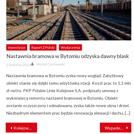
Inwestycje
Raport Z Polski
Wydarzenia
Nastawnia bramowa w Bytomiu odzyska dawny blask
Author
Posted
Michał Ciechowski
2 kwietnia 2024
on
Nastawnia bramowa w Bytomiu zyska nowy wygląd. Zabytkowy
obiekt stanie się dzięki temu wizytówką stacji. Koszt prac to 1,1 mln
zł netto. PKP Polskie Linie Kolejowe S.A. podpisały umowę z
wykonawcą remontu nastawni bramowej w Bytomiu. Obiekt
zostanie oczyszczony i odmalowany, zyska także nowe okna i drzwi.
Niezbędnym elementem prac będzie renowacja elewacji i dachu, […]
NAWIGACJA
Kolejowy świat z LEGO. Zobacz wyjątkową makietę
Wypadek w warszawskim metrze. Nie żyje jedna osoba
WPISU