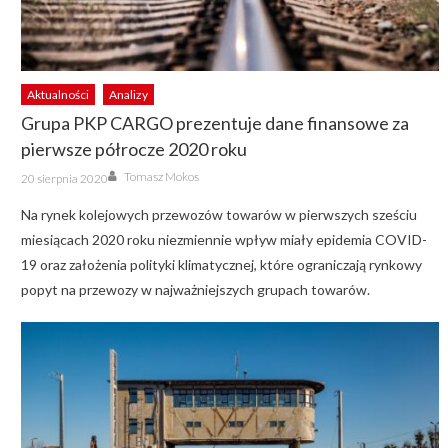
Aktualności
Analizy
Grupa PKP CARGO prezentuje dane finansowe za
pierwsze półrocze 2020 roku
Author
Posted
Tomasz Mokos
20 sierpnia 2020
on
Na rynek kolejowych przewozów towarów w pierwszych sześciu
miesiącach 2020 roku niezmiennie wpływ miały epidemia COVID-
19 oraz założenia polityki klimatycznej, które ograniczają rynkowy
popyt na przewozy w najważniejszych grupach towarów.