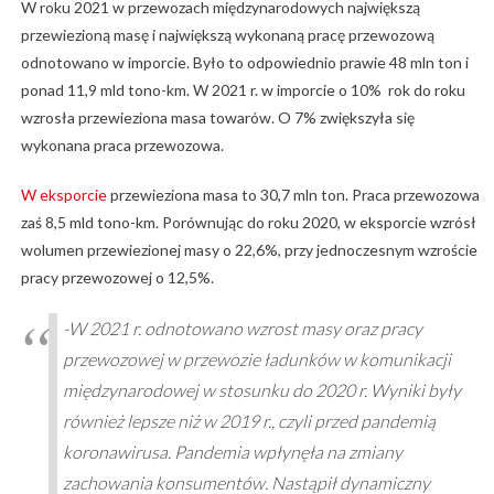
W roku 2021 w przewozach międzynarodowych największą
przewiezioną masę i największą wykonaną pracę przewozową
odnotowano w imporcie. Było to odpowiednio prawie 48 mln ton i
ponad 11,9 mld tono-km. W 2021 r. w imporcie o 10% rok do roku
wzrosła przewieziona masa towarów. O 7% zwiększyła się
wykonana praca przewozowa.
W eksporcie
przewieziona masa to 30,7 mln ton. Praca przewozowa
zaś 8,5 mld tono-km. Porównując do roku 2020, w eksporcie wzrósł
wolumen przewiezionej masy o 22,6%, przy jednoczesnym wzroście
pracy przewozowej o 12,5%.
-W 2021 r. odnotowano wzrost masy oraz pracy
przewozowej w przewozie ładunków w komunikacji
międzynarodowej w stosunku do 2020 r. Wyniki były
również lepsze niż w 2019 r., czyli przed pandemią
koronawirusa. Pandemia wpłynęła na zmiany
zachowania konsumentów. Nastąpił dynamiczny