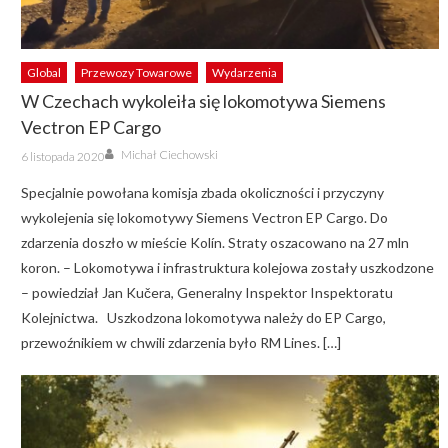
Global
Przewozy Towarowe
Wydarzenia
W Czechach wykoleiła się lokomotywa Siemens
Vectron EP Cargo
Author
Posted
Michał Ciechowski
6 listopada 2020
on
Specjalnie powołana komisja zbada okoliczności i przyczyny
wykolejenia się lokomotywy Siemens Vectron EP Cargo. Do
zdarzenia doszło w mieście Kolín. Straty oszacowano na 27 mln
koron. – Lokomotywa i infrastruktura kolejowa zostały uszkodzone
– powiedział Jan Kučera, Generalny Inspektor Inspektoratu
Kolejnictwa. Uszkodzona lokomotywa należy do EP Cargo,
przewoźnikiem w chwili zdarzenia było RM Lines. […]