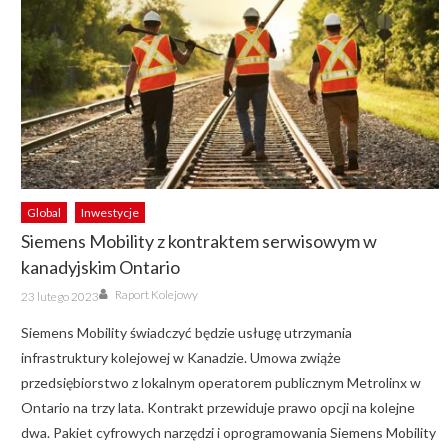
Global
Inwestycje
Siemens Mobility z kontraktem serwisowym w
kanadyjskim Ontario
Author
Posted
Raport Kolejowy
23 lutego 2023
on
Siemens Mobility świadczyć będzie usługę utrzymania
infrastruktury kolejowej w Kanadzie. Umowa zwiąże
przedsiębiorstwo z lokalnym operatorem publicznym Metrolinx w
Ontario na trzy lata. Kontrakt przewiduje prawo opcji na kolejne
dwa. Pakiet cyfrowych narzędzi i oprogramowania Siemens Mobility