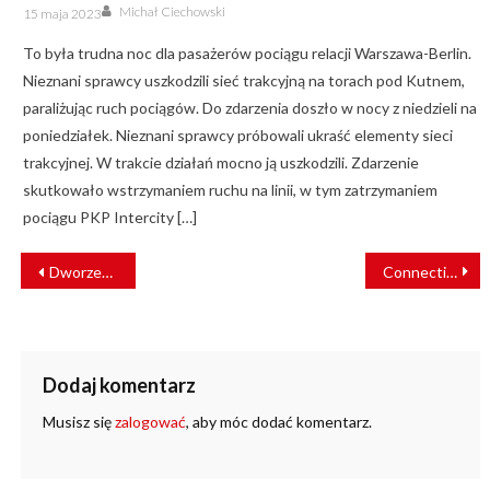
Author
Posted
Michał Ciechowski
15 maja 2023
on
To była trudna noc dla pasażerów pociągu relacji Warszawa-Berlin.
Nieznani sprawcy uszkodzili sieć trakcyjną na torach pod Kutnem,
paraliżując ruch pociągów. Do zdarzenia doszło w nocy z niedzieli na
poniedziałek. Nieznani sprawcy próbowali ukraść elementy sieci
trakcyjnej. W trakcie działań mocno ją uszkodzili. Zdarzenie
skutkowało wstrzymaniem ruchu na linii, w tym zatrzymaniem
pociągu PKP Intercity […]
NAWIGACJA
Dworzec kolejowy w Białej Podlaskiej zyskał patrona
Connecting Europe Express dojechał do Warszawy!
WPISU
Dodaj komentarz
Musisz się
zalogować
, aby móc dodać komentarz.