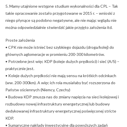
5. Mamy utajnione wstępne studium wykonalności dla CPL – Tak
takie opracowanie zostało przygotowane w 2015 r. – wnioski z
niego płynące są podobno negatywne, ale nie mając wglądu nie
można odpowiedzialnie stwierdzić jakie przyjęto założenia itd.
Proste założenia
• CPK nie może istnieć bez szybkiego dojazdu (droga/kolej) do
głównych aglomeracje w promieniu 200-300 kilometrów.
• Potrzebne jest więc KDP (koleje dużych prędkości) i sieć (A/S) –
praktycznie jest.
• Koleje dużych prędkości nie mają sensu na krótkich odcinkach
(ww. 200-300km). A więc ich rola musiałaby być rozszerzona do
Państw ościennych (Niemcy, Czechy)
• Budowa KDP zmusza nas do zmiany napięcia na sieci kolejowej i
rozbudowy nowej infrastruktury energetycznej lub budowy
dedykowanej infrastruktury energetycznej poświęconej stricte
KDP.
• Sumaryczne nakłady inwestycyjne dla powyższych zadań