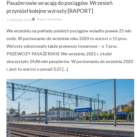
Pasażerowie wracają do pociągów. Wrzesień
przyniósł kolejne wzrosty [RAPORT]
Author
Posted
Raport Kolejowy
1 listopada 2021
on
We wrześniu na pokłady polskich pociągów wsiadło prawie 25 mln
osób. W porównaniu do września roku 2020 to wzrost o 15 proc.
Wzrosty odnotowały także przewozy towarowe – o 7 proc.
PRZEWOZY PASAŻERSKIE We wrześniu 2021 r. z kolei
skorzystało 24,86 mln pasażerów. W porównaniu do września 2020
r. jest to wzrost o ponad 3,25 […]