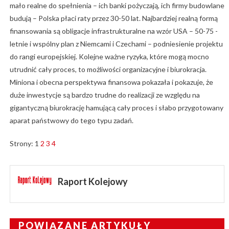
mało realne do spełnienia – ich banki pożyczają, ich firmy budowlane
budują – Polska płaci raty przez 30-50 lat. Najbardziej realną formą
finansowania są obligacje infrastrukturalne na wzór USA – 50-75 -
letnie i wspólny plan z Niemcami i Czechami – podniesienie projektu
do rangi europejskiej. Kolejne ważne ryzyka, które mogą mocno
utrudnić cały proces, to możliwości organizacyjne i biurokracja.
Miniona i obecna perspektywa finansowa pokazała i pokazuje, że
duże inwestycje są bardzo trudne do realizacji ze względu na
gigantyczną biurokrację hamującą cały proces i słabo przygotowany
aparat państwowy do tego typu zadań.
Strony:
1
2
3
4
Raport Kolejowy
POWIĄZANE ARTYKUŁY