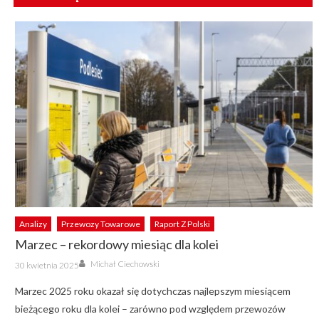
Analizy
Przewozy Towarowe
Raport Z Polski
Marzec – rekordowy miesiąc dla kolei
Author
Posted
Michał Ciechowski
30 kwietnia 2025
on
Marzec 2025 roku okazał się dotychczas najlepszym miesiącem
bieżącego roku dla kolei – zarówno pod względem przewozów