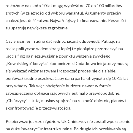
rozłożone na około 10 lat mogą wynieść od 70 do 100 miliardów
złotych (w zależności od wyboru wariantu). Argumenty przeciw
znaleźć jest dość łatwo. Najważniejszy to finansowanie. Pesymiści
tu upatrują największe zagrożenie.
Czy słusznie? Trudno dać jednoznaczną odpowiedź. Patrząc na
realia polityczne w demokracji lepiej te pieniądze przeznaczyć na
„socjal” niż na niezauważalne z punktu widzenia zwykłego
„Kowalskiego” korzyści ekonomiczne. Dodatkowo inicjatorzy muszą
się wykazać wizjonerstwem i rozpocząć proces nie dla siebie,
ponieważ trudno oczekiwać aby dana partia utrzymała się 10-15 lat
przy władzy. Tak więc obciążenie budżetu nawet w formie
zabezpieczenia obligacji rządowych jest mało prawdopodobne.
„Chińczycy” – tutaj musimy spojrzeć na realność obietnic, planów i
skonfrontować je z rzeczywistością.
Po pierwsze jeszcze nigdzie w UE Chińczycy nie zostali wpuszczenie
na duże inwestycji infrastrukturalne. Po drugie ich oczekiwania są