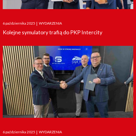
Posted
6 października 2025
|
WYDARZENIA
on
Kolejne symulatory trafią do PKP Intercity
Posted
6 października 2025
|
WYDARZENIA
on