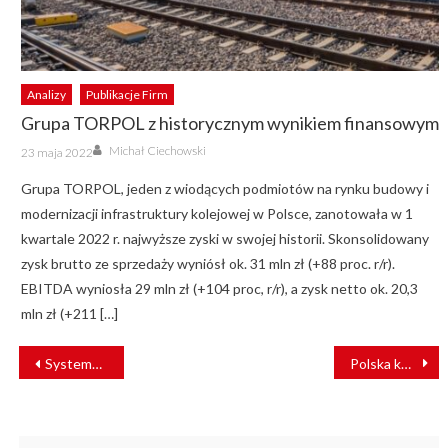
Analizy
Publikacje Firm
Grupa TORPOL z historycznym wynikiem finansowym
Author
Posted
Michał Ciechowski
23 maja 2022
on
Grupa TORPOL, jeden z wiodących podmiotów na rynku budowy i
modernizacji infrastruktury kolejowej w Polsce, zanotowała w 1
kwartale 2022 r. najwyższe zyski w swojej historii. Skonsolidowany
zysk brutto ze sprzedaży wyniósł ok. 31 mln zł (+88 proc. r/r).
EBITDA wyniosła 29 mln zł (+104 proc, r/r), a zysk netto ok. 20,3
mln zł (+211 […]
NAWIGACJA
Systemowe podejście do Kolei Dużych Prędkości
Polska kolej w 2016 roku
WPISU