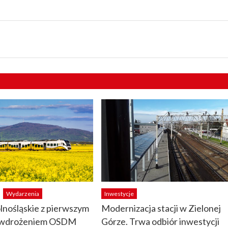
Wydarzenia
Inwestycje
lnośląskie z pierwszym
Modernizacja stacji w Zielonej
 wdrożeniem OSDM
Górze. Trwa odbiór inwestycji