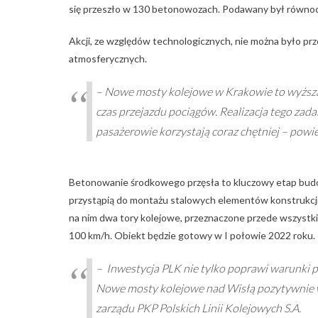
się przeszło w 130 betonowozach. Podawany był równoc
Akcji, ze względów technologicznych, nie można było pr
atmosferycznych.
– Nowe mosty kolejowe w Krakowie to wyższa ja
czas przejazdu pociągów. Realizacja tego zada
pasażerowie korzystają coraz chętniej – powi
Betonowanie środkowego przęsła to kluczowy etap budo
przystąpią do montażu stalowych elementów konstrukcji.
na nim dwa tory kolejowe, przeznaczone przede wszystk
100 km/h. Obiekt będzie gotowy w I połowie 2022 roku.
– Inwestycja PLK nie tylko poprawi warunki p
Nowe mosty kolejowe nad Wisłą pozytywnie wp
zarządu PKP Polskich Linii Kolejowych S.A.