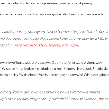
ześnie z obydwu brzegów i sąsiedniego mostu przez 4 pompy.
zerwać, a beton musiał być wylewany w ściśle określonych warunkach
kość podróży pociągiem. Dzięki tej inwestycji istotnie skróci się
nia da nowe możliwości dla rozwoju kolei aglomeracyjnej, z której
edział
minister infrastruktury Andrzej Adamczyk
.
wy nowej krakowskiej przeprawy. Gdy materiał stężeje wykonawcy
 W sumie most będzie się składał z trzech łukowych przęseł. Znajdą się
im dla pociągów dalekobieżnych, które będę pokonywać Wisłę z prędkośc
odróży koleją, ale również stanie się nową wizytówką miasta.
iszą się lokalny krajobraz – powiedział Ireneusz Merchel, preze