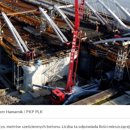
iotr Hamarnik / PKP PLK
tys. metrów sześciennych betonu. Liczba ta odpowiada ilości mieszczącej