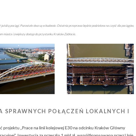
jeżdżą pociągi. Pozostałe dwa są w budowie. Ostatnia przeprawa będzie podzielona na część dla pociągów,
um miasta i zwiększy dostęp do przystanku Kraków Zabłocie.
A SPRAWNYCH POŁĄCZEŃ LOKALNYCH I
projektu „Prace na linii kolejowej E30 na odcinku Kraków Główny
acyjnej”. Inwestycja za przeszło 1 mld zł, współfinansowana przez Unię