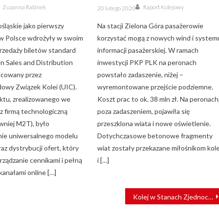
Author
Author
Posted
Zuzanna Rabinek
Raport Kolejowy
20 lutego 2020
on
śląskie jako pierwszy
Na stacji Zielona Góra pasażerowie
w Polsce wdrożyły w swoim
korzystać mogą z nowych wind i system
rzedaży biletów standard
informacji pasażerskiej. W ramach
Sales and Distribution
inwestycji PKP PLK na peronach
acowany przez
powstało zadaszenie, niżej –
owy Związek Kolei (UIC).
wyremontowane przejście podziemne.
ktu, zrealizowanego we
Koszt prac to ok. 38 mln zł. Na peronach
z firmą technologiczną
poza zadaszeniem, pojawiła się
niej M2T), było
przeszklona wiata i nowe oświetlenie.
ie uniwersalnego modelu
Dotychczasowe betonowe fragmenty
az dystrybucji ofert, który
wiat zostały przekazane miłośnikom kole
rządzanie cennikami i pełną
i […]
 kanałami online […]
Kolej w Stanach Zjednoczonych dostanie duży zastrzyk gotówki?