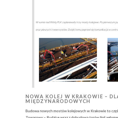
W sumie nad Wisłą PLK zaplanowały trzy mosty kolejowe. Po pierwszym już 
oraz pieszych i rowerzystów. Dzięki temu poprawi się komunikacja w centr
NOWA KOLEJ W KRAKOWIE – DL
MIĘDZYNARODOWYCH
Budowa nowych mostów kolejowych w Krakowie to część 
Towarowy – Rudzice wraz z dobudową torów linii aglomer