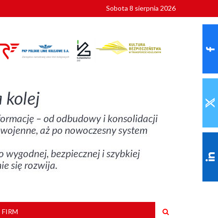
Sobota 8 sierpnia 2026
ionalnych
szkoły
 FIRM