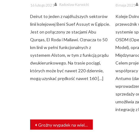
Author
Posted
Posted
Radosław Karwicki
16 lutego 2021
8 maja 2025
on
on
Deirut to jeden z najdłuższych sektorów
Koleje Dolno
linii kolejowej Beni Suef Assuyt w Egipcie.
przewoźnik 
Jest on połączony ze stacjami Abu
systemie sp
Qurqas, El Roda i Mallawi. Oznacza to 50
OSDM (Open 
km linii w pełni funkcjonalnych z
Model), opr
systemem Alstom, w tym z funkcją prądu
Międzynarod
dwukierunkowego. Na trasie pociągi,
Celem proje
których może być nawet 220 dziennie,
współpracy 
mogą uzyskać prędkość nawet 160 […]
Antumo (daw
wprowadzen
sprzedaży or
umożliwia za
integrację z
NAWIGACJA
Groźny wypadek na wielkopolskich torach [FOTO]
WPISU