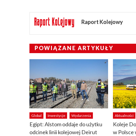
Raport Kolejowy
POWIĄZANE ARTYKUŁY
Global
Inwestycje
Wydarzenia
Aktualności
Egipt: Alstom oddaje do użytku
Koleje Do
odcinek linii kolejowej Deirut
w Polsce