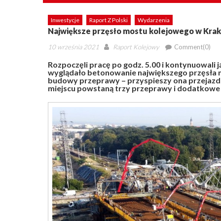
Inwestycje
Raport Z Polski
Wydarzenia
Największe przęsło mostu kolejowego w Kra
Posted
Author
10 września 2021
Raport Kolejowy
Comment(0)
on
Rozpoczęli pracę po godz. 5.00 i kontynuowali 
wyglądało betonowanie największego przęsła 
budowy przeprawy – przyspieszy ona przejazd
miejscu powstaną trzy przeprawy i dodatkowe 