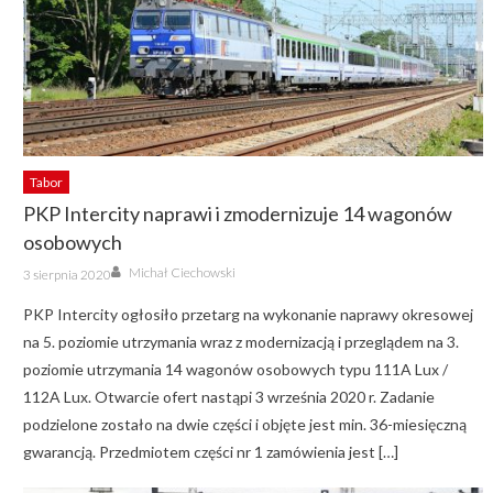
Tabor
PKP Intercity naprawi i zmodernizuje 14 wagonów
osobowych
Author
Posted
Michał Ciechowski
3 sierpnia 2020
on
PKP Intercity ogłosiło przetarg na wykonanie naprawy okresowej
na 5. poziomie utrzymania wraz z modernizacją i przeglądem na 3.
poziomie utrzymania 14 wagonów osobowych typu 111A Lux /
112A Lux. Otwarcie ofert nastąpi 3 września 2020 r. Zadanie
podzielone zostało na dwie części i objęte jest min. 36-miesięczną
gwarancją. Przedmiotem części nr 1 zamówienia jest […]