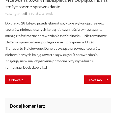
Przewozisz towary niebezpieczne? Do piątku musisz
złożyć roczne sprawozdanie!
Author
Posted
Michał Ciechowski
26 lutego 2020
on
Do piątku 28 lutego przedsiębiorstwa, które wykonują przewóz
towarów niebezpiecznych koleją lub czynności z tym związane,
muszą złożyć roczne sprawozdania z działalności. – Nieterminowe
złożenie sprawozdania podlega karze – przypomina Urząd
Transportu Kolejowego. Dane dotyczące przewozu towarów
niebezpiecznych koleją zawarte są w części B sprawozdania.
Znajdują się w niej objaśnienia pomocne przy wypełnianiu
formularza. Dodatkowo […]
NAWIGACJA
Nowe torowisko zepnie wkrótce Wzgórze Wolności z centrum Bydgoszczy
Trwa modernizacja linii kolejowej Trzebinia – Czechowice-Dziedzice
WPISU
Dodaj komentarz