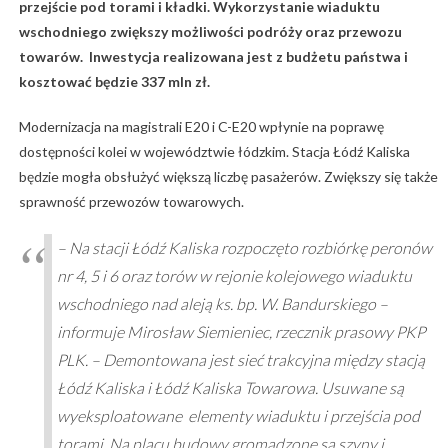
przejście pod torami i kładki. Wykorzystanie wiaduktu
wschodniego zwiększy możliwości podróży oraz przewozu
towarów. Inwestycja realizowana jest z budżetu państwa i
kosztować będzie 337 mln zł.
Modernizacja na magistrali E20 i C-E20 wpłynie na poprawę
dostępności kolei w województwie łódzkim. Stacja Łódź Kaliska
będzie mogła obsłużyć większą liczbę pasażerów. Zwiększy się także
sprawność przewozów towarowych.
– Na stacji Łódź Kaliska rozpoczęto rozbiórkę peronów
nr 4, 5 i 6 oraz torów w rejonie kolejowego wiaduktu
wschodniego nad aleją ks. bp. W. Bandurskiego –
informuje Mirosław Siemieniec, rzecznik prasowy PKP
PLK. – Demontowana jest sieć trakcyjna między stacją
Łódź Kaliska i Łódź Kaliska Towarowa. Usuwane są
wyeksploatowane elementy wiaduktu i przejścia pod
torami. Na placu budowy gromadzone są szyny i