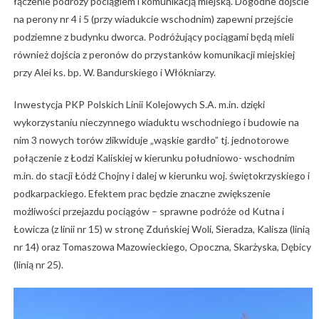
łączenie podróży pociągiem i komunikacją miejską. Dogodne dojście
na perony nr 4 i 5 (przy wiadukcie wschodnim) zapewni przejście
podziemne z budynku dworca. Podróżujący pociągami będą mieli
również dojścia z peronów do przystanków komunikacji miejskiej
przy Alei ks. bp. W. Bandurskiego i Włókniarzy.
Inwestycja PKP Polskich Linii Kolejowych S.A. m.in. dzięki
wykorzystaniu nieczynnego wiaduktu wschodniego i budowie na
nim 3 nowych torów zlikwiduje „wąskie gardło” tj. jednotorowe
połączenie z Łodzi Kaliskiej w kierunku południowo- wschodnim
m.in. do stacji Łódź Chojny i dalej w kierunku woj. świętokrzyskiego i
podkarpackiego. Efektem prac będzie znaczne zwiększenie
możliwości przejazdu pociągów – sprawne podróże od Kutna i
Łowicza (z linii nr 15) w stronę Zduńskiej Woli, Sieradza, Kalisza (linią
nr 14) oraz Tomaszowa Mazowieckiego, Opoczna, Skarżyska, Dębicy
(linią nr 25).