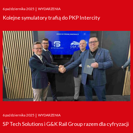
Posted
6 października 2025
|
WYDARZENIA
on
Kolejne symulatory trafią do PKP Intercity
Posted
6 października 2025
|
WYDARZENIA
on
SP Tech Solutions i G&K Rail Group razem dla cyfryzacji