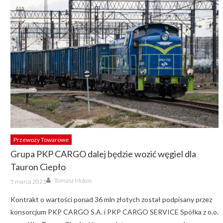
Przewozy Towarowe
Grupa PKP CARGO dalej będzie wozić węgiel dla
Tauron Ciepło
Author
Posted
Tomasz Mokos
5 marca 2021
on
Kontrakt o wartości ponad 36 mln złotych został podpisany przez
konsorcjum PKP CARGO S.A. i PKP CARGO SERVICE Spółka z o.o.