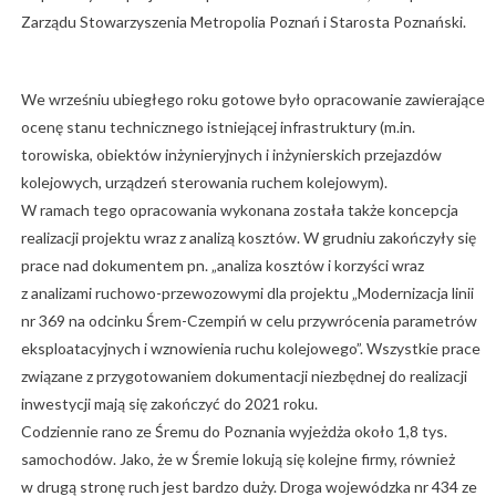
Zarządu Stowarzyszenia Metropolia Poznań i Starosta Poznański.
We wrześniu ubiegłego roku gotowe było opracowanie zawierające
ocenę stanu technicznego istniejącej infrastruktury (m.in.
torowiska, obiektów inżynieryjnych i inżynierskich przejazdów
kolejowych, urządzeń sterowania ruchem kolejowym).
W ramach tego opracowania wykonana została także koncepcja
realizacji projektu wraz z analizą kosztów. W grudniu zakończyły się
prace nad dokumentem pn. „analiza kosztów i korzyści wraz
z analizami ruchowo-przewozowymi dla projektu „Modernizacja linii
nr 369 na odcinku Śrem-Czempiń w celu przywrócenia parametrów
eksploatacyjnych i wznowienia ruchu kolejowego”. Wszystkie prace
związane z przygotowaniem dokumentacji niezbędnej do realizacji
inwestycji mają się zakończyć do 2021 roku.
Codziennie rano ze Śremu do Poznania wyjeżdża około 1,8 tys.
samochodów. Jako, że w Śremie lokują się kolejne firmy, również
w drugą stronę ruch jest bardzo duży. Droga wojewódzka nr 434 ze