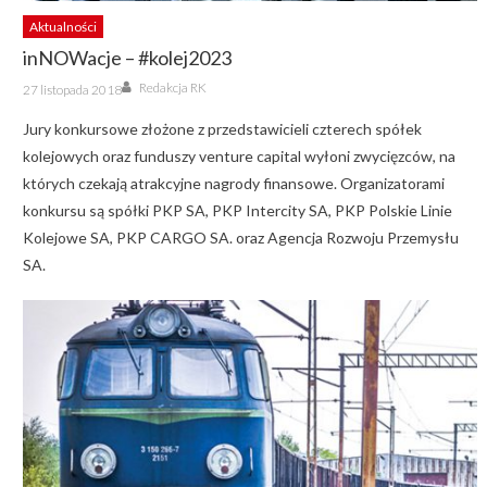
Aktualności
inNOWacje – #kolej2023
Author
Posted
Redakcja RK
27 listopada 2018
on
Jury konkursowe złożone z przedstawicieli czterech spółek
kolejowych oraz funduszy venture capital wyłoni zwycięzców, na
których czekają atrakcyjne nagrody finansowe. Organizatorami
konkursu są spółki PKP SA, PKP Intercity SA, PKP Polskie Linie
Kolejowe SA, PKP CARGO SA. oraz Agencja Rozwoju Przemysłu
SA.