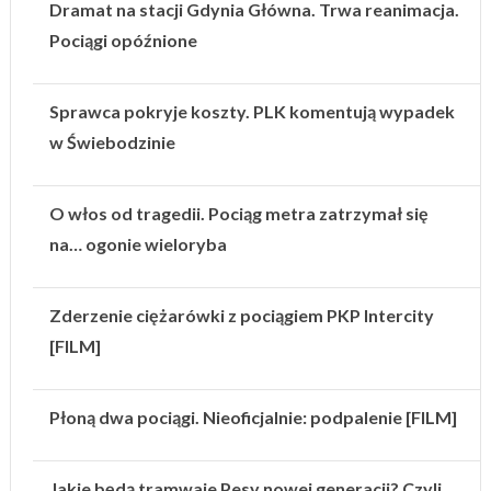
Dramat na stacji Gdynia Główna. Trwa reanimacja.
Pociągi opóźnione
Sprawca pokryje koszty. PLK komentują wypadek
w Świebodzinie
O włos od tragedii. Pociąg metra zatrzymał się
na… ogonie wieloryba
Zderzenie ciężarówki z pociągiem PKP Intercity
[FILM]
Płoną dwa pociągi. Nieoficjalnie: podpalenie [FILM]
Jakie będą tramwaje Pesy nowej generacji? Czyli