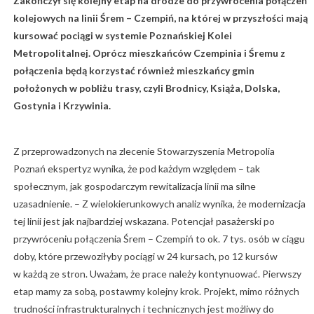
Zakończył się kolejny etap na drodze do przywrócenia połączeń
kolejowych na linii Śrem – Czempiń, na której w przyszłości mają
kursować pociągi w systemie Poznańskiej Kolei
Metropolitalnej. Oprócz mieszkańców Czempinia i Śremu z
połączenia będą korzystać również mieszkańcy gmin
położonych w pobliżu trasy, czyli Brodnicy, Książa, Dolska,
Gostynia i Krzywinia.
Z przeprowadzonych na zlecenie Stowarzyszenia Metropolia
Poznań ekspertyz wynika, że pod każdym względem – tak
społecznym, jak gospodarczym rewitalizacja linii ma silne
uzasadnienie. – Z wielokierunkowych analiz wynika, że modernizacja
tej linii jest jak najbardziej wskazana. Potencjał pasażerski po
przywróceniu połączenia Śrem – Czempiń to ok. 7 tys. osób w ciągu
doby, które przewoziłyby pociągi w 24 kursach, po 12 kursów
w każdą ze stron. Uważam, że prace należy kontynuować. Pierwszy
etap mamy za sobą, postawmy kolejny krok. Projekt, mimo różnych
trudności infrastrukturalnych i technicznych jest możliwy do