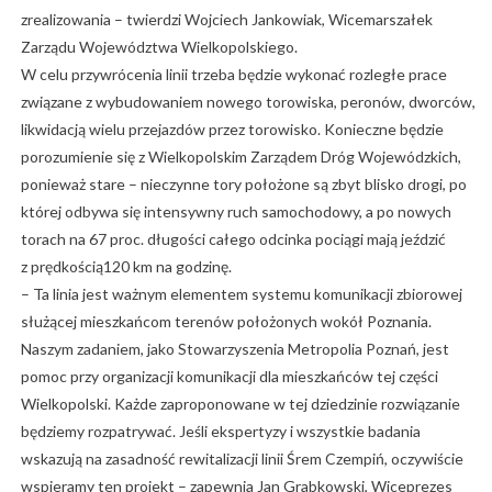
zrealizowania – twierdzi Wojciech Jankowiak, Wicemarszałek
Zarządu Województwa Wielkopolskiego.
W celu przywrócenia linii trzeba będzie wykonać rozległe prace
związane z wybudowaniem nowego torowiska, peronów, dworców,
likwidacją wielu przejazdów przez torowisko. Konieczne będzie
porozumienie się z Wielkopolskim Zarządem Dróg Wojewódzkich,
ponieważ stare – nieczynne tory położone są zbyt blisko drogi, po
której odbywa się intensywny ruch samochodowy, a po nowych
torach na 67 proc. długości całego odcinka pociągi mają jeździć
z prędkością120 km na godzinę.
– Ta linia jest ważnym elementem systemu komunikacji zbiorowej
służącej mieszkańcom terenów położonych wokół Poznania.
Naszym zadaniem, jako Stowarzyszenia Metropolia Poznań, jest
pomoc przy organizacji komunikacji dla mieszkańców tej części
Wielkopolski. Każde zaproponowane w tej dziedzinie rozwiązanie
będziemy rozpatrywać. Jeśli ekspertyzy i wszystkie badania
wskazują na zasadność rewitalizacji linii Śrem Czempiń, oczywiście
wspieramy ten projekt – zapewnia Jan Grabkowski, Wiceprezes