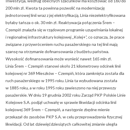
Inwestycja, według obecnych szacunków ma kosztować od 160 do
200 mln zł. Kwota ta powinna pozwolić na modernizację
jednotorowej linii wraz z jej elektryfikacją. Linia niezelektryfikowana
byłaby tańsza o ok. 30 mln zł. Reaktywacja połączenia Śrem –
Czempiń znalazła się w rządowym programie uzupełniania lokalnej
i regionalnej infrastruktury kolejowej „Kolej+”, co oznacza, że prace
związane z przywróceniem ruchu pasażerskiego na tej linii mają
szansę na otrzymanie dofinansowania z budżetu państwa.
Wysokość dofinansowania może wynieść nawet 165 mln zł.
Linia Śrem – Czempiń stanowi około 21 kilometrowy odcinek linii
kolejowej nr 369 Mieszków – Czempiń, która zamknięta została dla
ruch pasażerskiego w 1995 roku. Linia ta wybudowana została
w 1885 roku, a w roku 1995 roku zawieszono na niej przewozy
pasażerskie. W dniu 19 grudnia 2002 roku Zarząd PKP Polskie Linie
Kolejowe S.A. podjął uchwałę w sprawie likwidacji odcinka linii
kolejowej 369 Śrem – Czempiń, a następnie zbędne mienie
przekazał do zasobów PKP S.A. w celu przeprowadzenia fizycznej
likwidacji. Od lat dziewięćdziesiątych całkowitej zmianie uległa