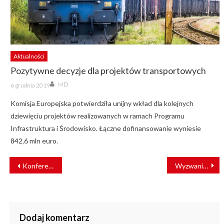
Aktualności
Pozytywne decyzje dla projektów transportowych
Author
Posted
MD
6 grudnia 2019
on
Komisja Europejska potwierdziła unijny wkład dla kolejnych
dziewięciu projektów realizowanych w ramach Programu
Infrastruktura i Środowisko. Łączne dofinansowanie wyniesie
842,6 mln euro.
NAWIGACJA
Konferencja Bezpieczeństwo na kolei
Wyzwania kolei w regionach
WPISU
Dodaj komentarz