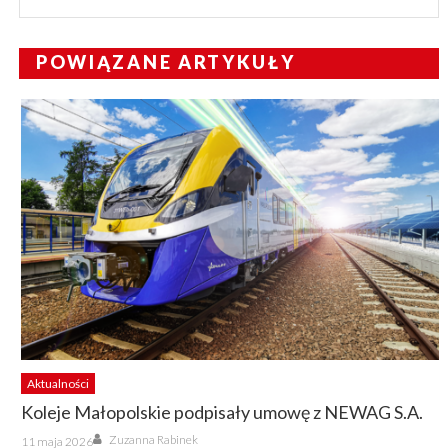
POWIĄZANE ARTYKUŁY
Aktualności
Koleje Małopolskie podpisały umowę z NEWAG S.A.
Author
Posted
Zuzanna Rabinek
11 maja 2026