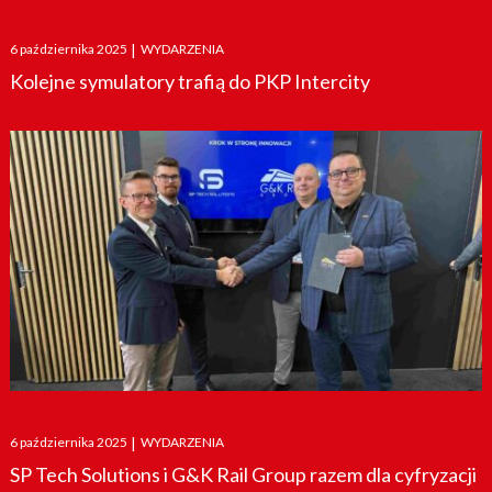
Posted
6 października 2025
|
WYDARZENIA
on
Kolejne symulatory trafią do PKP Intercity
Posted
6 października 2025
|
WYDARZENIA
on
SP Tech Solutions i G&K Rail Group razem dla cyfryzacji