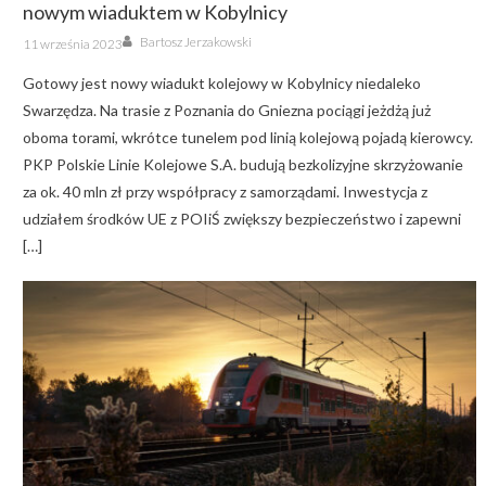
nowym wiaduktem w Kobylnicy
Author
Posted
Bartosz Jerzakowski
11 września 2023
on
Gotowy jest nowy wiadukt kolejowy w Kobylnicy niedaleko
Swarzędza. Na trasie z Poznania do Gniezna pociągi jeżdżą już
oboma torami, wkrótce tunelem pod linią kolejową pojadą kierowcy.
PKP Polskie Linie Kolejowe S.A. budują bezkolizyjne skrzyżowanie
za ok. 40 mln zł przy współpracy z samorządami. Inwestycja z
udziałem środków UE z POIiŚ zwiększy bezpieczeństwo i zapewni
[…]