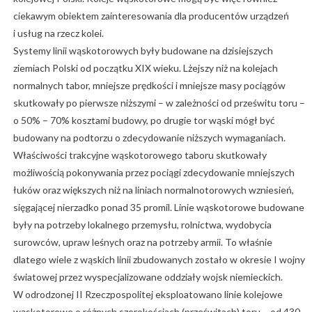
ciekawym obiektem zainteresowania dla producentów urządzeń
i usług na rzecz kolei.
Systemy linii wąskotorowych były budowane na dzisiejszych
ziemiach Polski od początku XIX wieku. Lżejszy niż na kolejach
normalnych tabor, mniejsze prędkości i mniejsze masy pociągów
skutkowały po pierwsze niższymi – w zależności od prześwitu toru –
o 50% – 70% kosztami budowy, po drugie tor wąski mógł być
budowany na podtorzu o zdecydowanie niższych wymaganiach.
Właściwości trakcyjne wąskotorowego taboru skutkowały
możliwością pokonywania przez pociągi zdecydowanie mniejszych
łuków oraz większych niż na liniach normalnotorowych wzniesień,
sięgającej nierzadko ponad 35 promil. Linie wąskotorowe budowane
były na potrzeby lokalnego przemysłu, rolnictwa, wydobycia
surowców, upraw leśnych oraz na potrzeby armii. To właśnie
dlatego wiele z wąskich linii zbudowanych zostało w okresie I wojny
światowej przez wyspecjalizowane oddziały wojsk niemieckich.
W odrodzonej II Rzeczpospolitej eksploatowano linie kolejowe
wąskotorowe o różnych szerokościach (prześwitach) toru – od 430