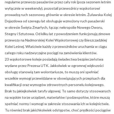
regularne przewozy pasażerów przez cały rok (poza sezonem letnim
wyłącznie w weekendy), pozostali przewoźnicy wąskotorowi
prowadzą ruch sezonowy, głównie w okresie letnim. Żuławska Kolej
Dojazdowa od szeregu lat obsługuje wzmożony ruch pasażerski
w okresie Święta Zmarłych, łącząc nekropolie Nowego Dworu,
Stegny i Sztutowa. Od kilku lat z powodzeniem funkcjonują zimowe
przewozy na Nadmorskiej Kolei Wąskotorowej czy Bieszczadzkiej
Kolei Leśnej. Właściwie każdy z przewoźników uruchamia w ciągu
całego roku nadzwyczajne pociągi na zamówienia klientów.
23 wąskotorowe koleje posiadają świadectwa bezpieczeństwa
wydane przez Prezesa UTK. Jakkolwiek w ogromnej większości
obsługę stanowią tam wolontariusze, to muszą oni spełniać
wszelkie wymogi przewidziane w obowiązujących przepisach dla
kwalifikacji oraz wymogów zdrowotnych personelu kolejowego.
Brak tu jakiejkolwiek taryfy ulgowej. To samo dotyczy stosowanych
na wąskim torze urządzeń, materiałów i podzespołów, które muszą
spełniać normy i wymogi w zakresie stosowania ich w kolejnictwie.
Tu również brak jakichkolwiek odstępstw, choć prędkości pociągów