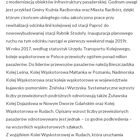
z modernizacją obiektów infrastruktury pasażerskiej. Godnym uwagi
jest przykład Gminy Kuźnia Raciborska oraz Miasta Racibórz, dzięki
którym z końcem ubiegłego roku zakończono prace przy
rewitalizacji odcinka linii kolejowej od stacji Paproć do
nowowybudowanej stacji Rybnik Stodoły. Inauguracja planowego
ruchu na tym odcinku nastąpi w pierwszy weekend maja 2019r.
W roku 2017, według statystyk Urzędu Transportu Kolejowego,
koleje wąskotorowe w Polsce przewiozły ogółem ponad milion
pasażerów. Do liderów przewozów pasażerów należą Bieszczadzka
Kolej Leśna, Kolej Wąskotorowa Maltanka w Poznaniu, Nadmorska
Kolej Wąskotorowa oraz koleje wąskotorowe w województwie
kujawsko-pomorskim: Żnińska i Wyrzyska. Systematyczne wzrosty
liczby przewiezionych podróżnych odnotowują także Żuławska
Kolej Dojazdowa w Nowym Dworze Gdańskim oraz Kolej
Wąskotorowa w Rudach. Opisany wzrost liczby przewiezionych
pasażerów odnotowywany jest jednak – co godne podkreślenia –
na wszystkich wąskotorowych szlakach.
Z wyjątkiem Kolei Wąskotorowej w Rudach, która uruchamia