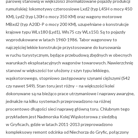
parowej stanowią w większości znormalizowane pojazdy produkcji
rumuńskiej: lokomotywy czteroosiowe Lxd2 (typ L45H o mocy 450
KM), Lyd2 (typ L30H o mocy 350 KM) oraz wagony motorowe
MBxd2 (typ A20D-P o mocy 200 KM), uzupełniane o konstrukcje
krajowe typu WLs180 (Lyd1), Wls75 czy WLs150. Są to pojazdy
wyprodukowane w latach 1960-1986. Tabor wagonowy to
najczęściej lekkie konstrukcje przystosowane do kursowania
w ruchu turystycznym, będące przebudową zbędnych w obecnych
warunkach eksploatacyjnych wagonów towarowych. Nawierzchnię
stanowi w większości tor ułożony z szyn typu lekkiego,
wąskotorowego, stopniowo zastępowany szynami cięższymi (S42
czy nawet S49). Stan toru jest różny – na większości kolei
dokonywane są na bieżąco prace utrzymaniowe i naprawy awaryjne,
jednakże na kilku systemach przeprowadzono na różnej
procentowo długości sieci naprawę główną toru. Chlubnym tego
przykładem jest Nadmorska Kolej Wąskotorowa z siedzibą
w Gryficach, gdzie w latach 2011-2013 przeprowadzono
kompleksowy remont odcinka od Niechorza do Gryfic, połączony