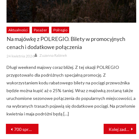
Aktualności
Pasażer
Polregio
Na majówkę z POLREGIO. Bilety w promocyjnych
cenach i dodatkowe połączenia
Author
Posted
Zuzanna Rabinek
24 kwietnia 2026
on
Długi weekend majowy coraz bliżej. Z tej okazji POLREGIO
przygotowało dla podróżnych specjalną promocję. Z
wykorzystaniem kodu rabatowego bilety na pociągi przewoźnika
będzie można kupić aż o 25% taniej. Wraz z majówką zostaną także
uruchomione sezonowe połączenia do popularnych miejscowości, a
na wybranych trasach pojawią się dodatkowe pociągi. Na przełomie
kwietnia i maja podróżni będą […]
NAWIGACJA
700 spraw Rzecznika Praw Pasażera Kolei
Kolej zadowolona z naszych produktów
WPISU