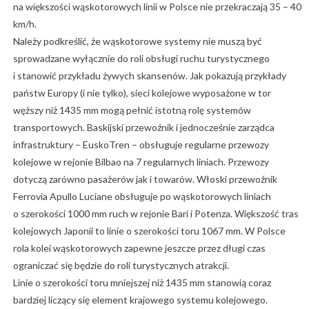
na większości wąskotorowych linii w Polsce nie przekraczają 35 – 40
km/h.
Należy podkreślić, że wąskotorowe systemy nie muszą być
sprowadzane wyłącznie do roli obsługi ruchu turystycznego
i stanowić przykładu żywych skansenów. Jak pokazują przykłady
państw Europy (i nie tylko), sieci kolejowe wyposażone w tor
węższy niż 1435 mm mogą pełnić istotną rolę systemów
transportowych. Baskijski przewoźnik i jednocześnie zarządca
infrastruktury – EuskoTren – obsługuje regularne przewozy
kolejowe w rejonie Bilbao na 7 regularnych liniach. Przewozy
dotyczą zarówno pasażerów jak i towarów. Włoski przewoźnik
Ferrovia Apullo Luciane obsługuje po wąskotorowych liniach
o szerokości 1000 mm ruch w rejonie Bari i Potenza. Większość tras
kolejowych Japonii to linie o szerokości toru 1067 mm. W Polsce
rola kolei wąskotorowych zapewne jeszcze przez długi czas
ograniczać się będzie do roli turystycznych atrakcji.
Linie o szerokości toru mniejszej niż 1435 mm stanowią coraz
bardziej liczący się element krajowego systemu kolejowego.