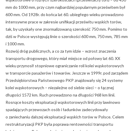
mm do 1000 mm, przy czym najbardziej popularnym prześwitem był
600 mm. Od 1928r. do końca lat 60. ubiegłego wieku prowadzono
intensywne prace w zakresie unifikacji prześwitu wąskich torów,
tak, by uzyskały one znormalizowaną szerokość 750 mm. Pomimo to
dziś w Polsce występują linie o szerokości 600 mm, 750 mm, 785 mm
i 1000 mm.
Rozwój dróg publicznych, a co za tym idzie – wzrost znaczenia
transportu drogowego, który miał miejsce od połowy lat 60. XX
wieku przynosił stopniowe ograniczanie roli kolei wąskotorowych
w transporcie pasażerów i towarów. Jeszcze w 1999r. pod zarządem
Przedsiębiorstwa Państwowego PKP znajdowały się 24 systemy
kolei wąskotorowych – niezależne od siebie sieci – o łącznej
długości 1572 km. Ruch prowadzono na długości 968 km linii.
Rosnące koszty eksploatacji wąskotorowych linii przy lawinowo
spadających przewozach osób i ładunków zadecydowały
o zaniechaniu dalszej eksploatacji wąskich torów w Polsce. Celem
restrukturyzacji PKP była poprawa rentowności transportu