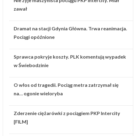
Nie żyje maszynista pociągu PKP Intercity. Miał
zawał
Dramat na stacji Gdynia Główna. Trwa reanimacja.
Pociągi opóźnione
Sprawca pokryje koszty. PLK komentują wypadek
w Świebodzinie
O włos od tragedii. Pociąg metra zatrzymał się
na… ogonie wieloryba
Zderzenie ciężarówki z pociągiem PKP Intercity
[FILM]