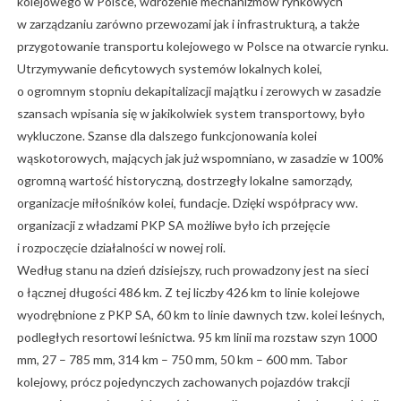
kolejowego w Polsce, wdrożenie mechanizmów rynkowych
w zarządzaniu zarówno przewozami jak i infrastrukturą, a także
przygotowanie transportu kolejowego w Polsce na otwarcie rynku.
Utrzymywanie deficytowych systemów lokalnych kolei,
o ogromnym stopniu dekapitalizacji majątku i zerowych w zasadzie
szansach wpisania się w jakikolwiek system transportowy, było
wykluczone. Szanse dla dalszego funkcjonowania kolei
wąskotorowych, mających jak już wspomniano, w zasadzie w 100%
ogromną wartość historyczną, dostrzegły lokalne samorządy,
organizacje miłośników kolei, fundacje. Dzięki współpracy ww.
organizacji z władzami PKP SA możliwe było ich przejęcie
i rozpoczęcie działalności w nowej roli.
Według stanu na dzień dzisiejszy, ruch prowadzony jest na sieci
o łącznej długości 486 km. Z tej liczby 426 km to linie kolejowe
wyodrębnione z PKP SA, 60 km to linie dawnych tzw. kolei leśnych,
podległych resortowi leśnictwa. 95 km linii ma rozstaw szyn 1000
mm, 27 – 785 mm, 314 km – 750 mm, 50 km – 600 mm. Tabor
kolejowy, prócz pojedynczych zachowanych pojazdów trakcji