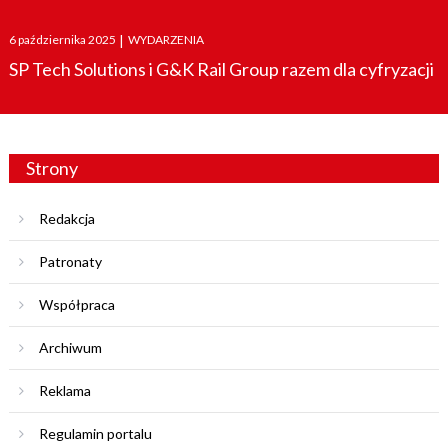
Posted
6 października 2025
|
WYDARZENIA
on
SP Tech Solutions i G&K Rail Group razem dla cyfryzacji
Strony
Redakcja
Patronaty
Współpraca
Archiwum
Reklama
Regulamin portalu