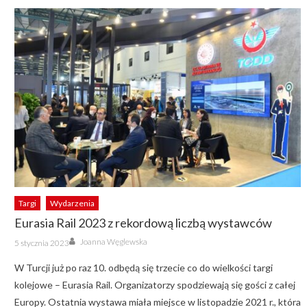
Targi
Wydarzenia
Eurasia Rail 2023 z rekordową liczbą wystawców
Author
Posted
Joanna Węglewska
5 stycznia 2023
on
W Turcji już po raz 10. odbędą się trzecie co do wielkości targi
kolejowe – Eurasia Rail. Organizatorzy spodziewają się gości z całej
Europy. Ostatnia wystawa miała miejsce w listopadzie 2021 r., która