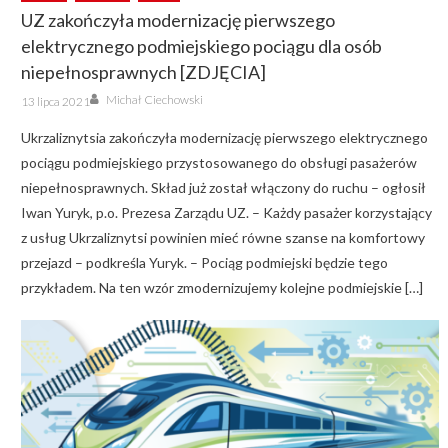
UZ zakończyła modernizację pierwszego
elektrycznego podmiejskiego pociągu dla osób
niepełnosprawnych [ZDJĘCIA]
Author
Posted
Michał Ciechowski
13 lipca 2021
on
Ukrzaliznytsia zakończyła modernizację pierwszego elektrycznego
pociągu podmiejskiego przystosowanego do obsługi pasażerów
niepełnosprawnych. Skład już został włączony do ruchu – ogłosił
Iwan Yuryk, p.o. Prezesa Zarządu UZ. – Każdy pasażer korzystający
z usług Ukrzaliznytsi powinien mieć równe szanse na komfortowy
przejazd – podkreśla Yuryk. – Pociąg podmiejski będzie tego
przykładem. Na ten wzór zmodernizujemy kolejne podmiejskie […]