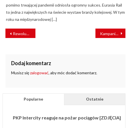
pomimo trwającej pandemii odniosła ogromny sukces. Eurasia Rail
to jedna z największych na świecie wystaw branży kolejowej. W tym
roku na międzynarodowej […]
NAWIGACJA
Rewolucja na mazowieckich torach. Wchodzi w życie korekta rozkładu jazdy
Kampania Bezpieczny Przejazd – “Szlaban na ryzyko!” trafiła na pocztowe znaczki
WPISU
Dodaj komentarz
Musisz się
zalogować
, aby móc dodać komentarz.
Popularne
Ostatnie
PKP Intercity reaguje na pożar pociągów [ZDJĘCIA]