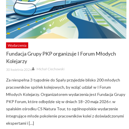
Wydarzenia
Fundacja Grupy PKP organizuje I Forum Młodych
Kolejarzy
Author
Posted
Michał Ciechowski
30 kwietnia 2026
on
Za niespełna 3 tygodnie do Spały przyjedzie blisko 200 młodych
pracowników spółek kolejowych, by wziąć udział w I Forum
Młodych Kolejarzy. Organizatorem wydarzenia jest Fundacja Grupy
PKP Forum, które odbędzie się w dniach 18–20 maja 2026 r. w
spalskim ośrodku CS Natura Tour, to ogólnopolskie wydarzenie
integrujące młode pokolenie pracowników kolei z doświadczonymi
ekspertami i […]