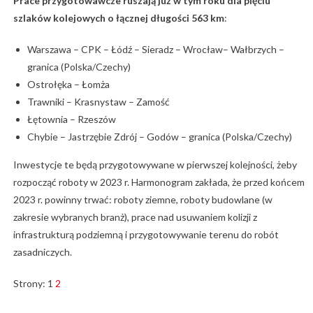
Prace przygotowawcze ruszają już w tym roku dla pięciu
szlaków kolejowych o łącznej długości 563 km
:
Warszawa – CPK – Łódź – Sieradz – Wrocław– Wałbrzych –
granica (Polska/Czechy)
Ostrołęka – Łomża
Trawniki – Krasnystaw – Zamość
Łętownia – Rzeszów
Chybie – Jastrzębie Zdrój – Godów – granica (Polska/Czechy)
Inwestycje te będą przygotowywane w pierwszej kolejności, żeby
rozpocząć roboty w 2023 r. Harmonogram zakłada, że przed końcem
2023 r. powinny trwać: roboty ziemne, roboty budowlane (w
zakresie wybranych branż), prace nad usuwaniem kolizji z
infrastrukturą podziemną i przygotowywanie terenu do robót
zasadniczych.
Strony:
1
2