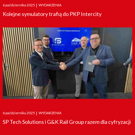
Posted
6 października 2025
|
WYDARZENIA
on
Kolejne symulatory trafią do PKP Intercity
Posted
6 października 2025
|
WYDARZENIA
on
SP Tech Solutions i G&K Rail Group razem dla cyfryzacji