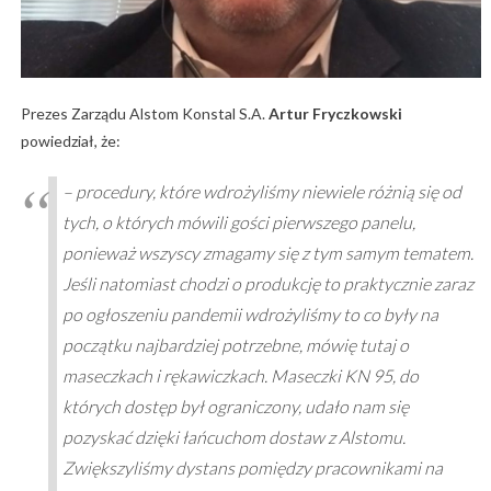
Prezes Zarządu Alstom Konstal S.A.
Artur Fryczkowski
powiedział, że:
– procedury, które wdrożyliśmy niewiele różnią się od
tych, o których mówili gości pierwszego panelu,
ponieważ wszyscy zmagamy się z tym samym tematem.
Jeśli natomiast chodzi o produkcję to praktycznie zaraz
po ogłoszeniu pandemii wdrożyliśmy to co były na
początku najbardziej potrzebne, mówię tutaj o
maseczkach i rękawiczkach. Maseczki KN 95, do
których dostęp był ograniczony, udało nam się
pozyskać dzięki łańcuchom dostaw z Alstomu.
Zwiększyliśmy dystans pomiędzy pracownikami na