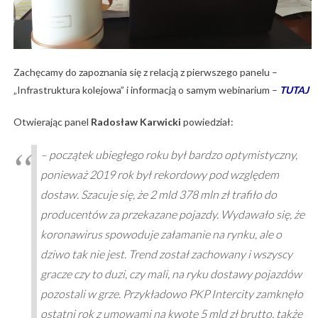
Zachęcamy do zapoznania się z relacją z pierwszego panelu –
„Infrastruktura kolejowa” i informacją o samym webinarium –
TUTAJ
Otwierając panel
Radosław Karwicki
powiedział:
– początek ubiegłego roku był bardzo optymistyczny,
ponieważ 2019 rok był rekordowy pod względem
dostaw. Szacuje się, że 2 mld 378 mln zł trafiło do
producentów za przekazane pojazdy. Wydawało się, że
koronawirus spowoduje załamanie na rynku, ale o
dziwo tak nie jest. Trend został zachowany i wszyscy
gracze czy to duzi, czy mali, na ryku dostawy pojazdów
pozostali w grze. Przykładowo PKP Intercity zamknęło
ostatni rok z umowami na kwotę 5 mld zł brutto, także