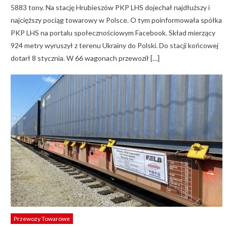
5883 tony. Na stację Hrubieszów PKP LHS dojechał najdłuższy i
najcięższy pociąg towarowy w Polsce. O tym poinformowała spółka
PKP LHS na portalu społecznościowym Facebook. Skład mierzący
924 metry wyruszył z terenu Ukrainy do Polski. Do stacji końcowej
dotarł 8 stycznia. W 66 wagonach przewoził […]
Przewozy Towarowe