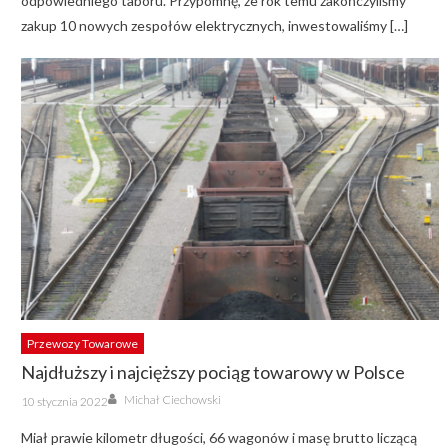
odpowiedniego taboru. Przypomnę, że rok temu zakończyliśmy
zakup 10 nowych zespołów elektrycznych, inwestowaliśmy […]
Przewozy Towarowe
Najdłuższy i najcięższy pociąg towarowy w Polsce
Author
Posted
Michał Ciechowski
10 stycznia 2022
on
Miał prawie kilometr długości, 66 wagonów i masę brutto liczącą