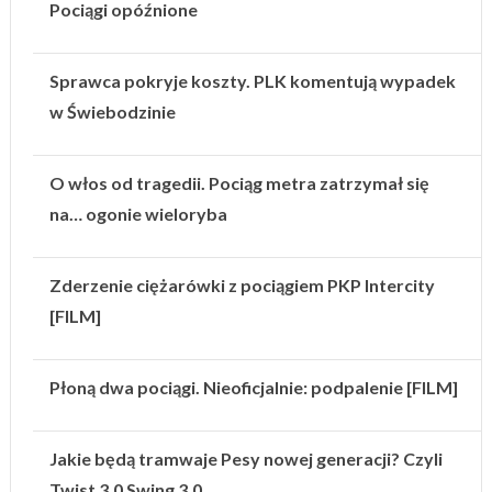
Pociągi opóźnione
Sprawca pokryje koszty. PLK komentują wypadek
w Świebodzinie
O włos od tragedii. Pociąg metra zatrzymał się
na… ogonie wieloryba
Zderzenie ciężarówki z pociągiem PKP Intercity
[FILM]
Płoną dwa pociągi. Nieoficjalnie: podpalenie [FILM]
Jakie będą tramwaje Pesy nowej generacji? Czyli
Twist 3.0 Swing 3.0