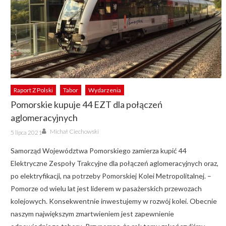
Raport Z Polski
Tabor
Wydarzenia
Pomorskie kupuje 44 EZT dla połączeń
aglomeracyjnych
Author
Posted
Michał Ciechowski
5 lipca 2021
on
Samorząd Województwa Pomorskiego zamierza kupić 44
Elektryczne Zespoły Trakcyjne dla połączeń aglomeracyjnych oraz,
po elektryfikacji, na potrzeby Pomorskiej Kolei Metropolitalnej. –
Pomorze od wielu lat jest liderem w pasażerskich przewozach
kolejowych. Konsekwentnie inwestujemy w rozwój kolei. Obecnie
naszym największym zmartwieniem jest zapewnienie