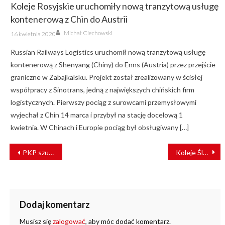
Koleje Rosyjskie uruchomiły nową tranzytową usługę
kontenerową z Chin do Austrii
Author
Posted
Michał Ciechowski
16 kwietnia 2020
on
Russian Railways Logistics uruchomił nową tranzytową usługę
kontenerową z Shenyang (Chiny) do Enns (Austria) przez przejście
graniczne w Zabajkalsku. Projekt został zrealizowany w ścisłej
współpracy z Sinotrans, jedną z największych chińskich firm
logistycznych. Pierwszy pociąg z surowcami przemysłowymi
wyjechał z Chin 14 marca i przybył na stację docelową 1
kwietnia. W Chinach i Europie pociąg był obsługiwany […]
NAWIGACJA
PKP szuka wykonawcy robót budowlanych dla dworca kolejowego w Siedlcach
Koleje Śląskie z pierwszym jednolitym certyfikatem bezpieczeństwa
WPISU
Dodaj komentarz
Musisz się
zalogować
, aby móc dodać komentarz.