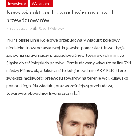
Inwestycje
Wydarzenia
Nowy wiadukt pod Inowrocławiem usprawnił
przewóz towarów
Author
Posted
Raport Kolejowy
18 listopada 2020
on
PKP Polskie Linie Kolejowe przebudowały wiadukt kolejowy
niedaleko Inowrocławia (woj. kujawsko-pomorskie). Inwestycja
zapewnia sprawniejszy przejazd pociągów towarowych m.in. ze
Śląska do trójmiejskich portów. Przebudowany wiadukt na linii 741
między Mimowolą a Jaksicami to kolejne zadanie PKP PLK, które
zwiększa możliwości przewozu towarów na terenie woj. kujawsko-
pomorskiego. Na wiadukt, oraz wcześniejszą przebudowę
towarowej obwodnicy Bydgoszczy i […]