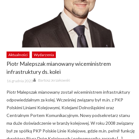
Aktualności
Wydarzenia
Piotr Malepszak mianowany wiceministrem
infrastruktury ds. kolei
Author
Posted
Bartosz Jerzakowski
16 grudnia 2023
on
Piotr Malepszak mianowany został wiceministrem infrastruktury
odpowiedzialnym za kolej. Wcześniej związany był m.in. z PKP
Polskimi Liniami Kolejowymi, Kolejami Dolnośląskimi oraz
Centralnym Portem Komunikacyjnym. Nowy podsekretarz stanu
ma duże doświadczenie w branży kolejowej. W roku 2008 związany
był ze spółką PKP Polskie Linie Kolejowe, gdzie m.in. pełnił funkcję
dyrektora Biura Dróg Kolejowych i pełnomocnika zarządu […]