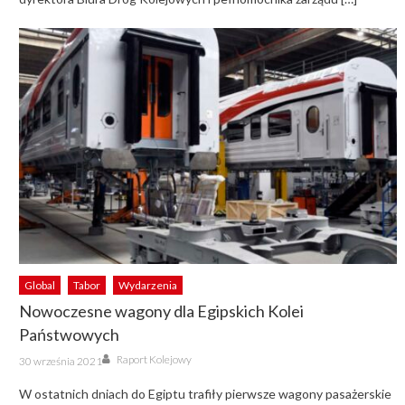
Global
Tabor
Wydarzenia
Nowoczesne wagony dla Egipskich Kolei
Państwowych
Author
Posted
Raport Kolejowy
30 września 2021
on
W ostatnich dniach do Egiptu trafiły pierwsze wagony pasażerskie