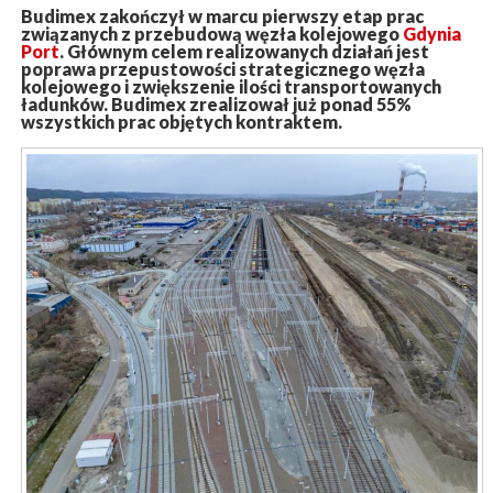
Budimex zakończył w marcu pierwszy etap prac
związanych z przebudową węzła kolejowego
Gdynia
Port
. Głównym celem realizowanych działań jest
poprawa przepustowości strategicznego węzła
kolejowego i zwiększenie ilości transportowanych
ładunków. Budimex zrealizował już ponad 55%
wszystkich prac objętych kontraktem.