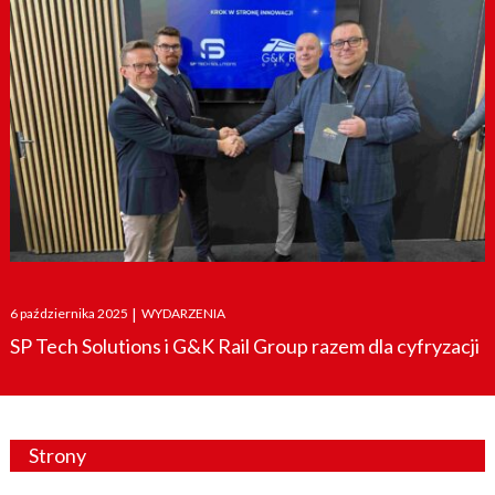
Posted
6 października 2025
|
WYDARZENIA
on
SP Tech Solutions i G&K Rail Group razem dla cyfryzacji
Strony