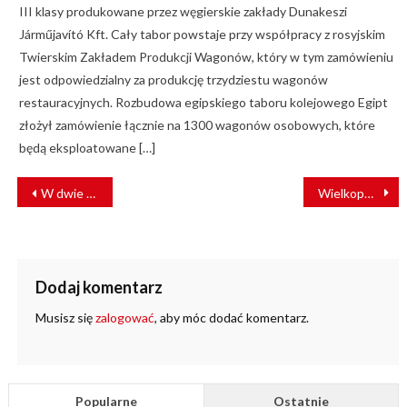
III klasy produkowane przez węgierskie zakłady Dunakeszi
Járműjavító Kft. Cały tabor powstaje przy współpracy z rosyjskim
Twierskim Zakładem Produkcji Wagonów, który w tym zamówieniu
jest odpowiedzialny za produkcję trzydziestu wagonów
restauracyjnych. Rozbudowa egipskiego taboru kolejowego Egipt
złożył zamówienie łącznie na 1300 wagonów osobowych, które
będą eksploatowane […]
NAWIGACJA
W dwie minuty zdewastowali wagon metra [FILM]
Wielkopolska: przewoźnicy zapytają o rodzaj posiadanego biletu
WPISU
Dodaj komentarz
Musisz się
zalogować
, aby móc dodać komentarz.
Popularne
Ostatnie