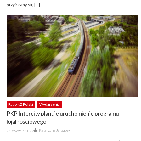
przyjrzymy się […]
Raport Z Polski
Wydarzenia
PKP Intercity planuje uruchomienie programu
lojalnościowego
Author
Posted
Katarzyna Jarząbek
21 stycznia 2022
on