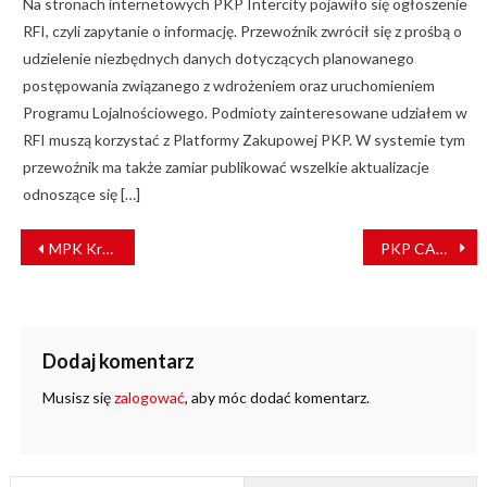
Na stronach internetowych PKP Intercity pojawiło się ogłoszenie
RFI, czyli zapytanie o informację. Przewoźnik zwrócił się z prośbą o
udzielenie niezbędnych danych dotyczących planowanego
postępowania związanego z wdrożeniem oraz uruchomieniem
Programu Lojalnościowego. Podmioty zainteresowane udziałem w
RFI muszą korzystać z Platformy Zakupowej PKP. W systemie tym
przewoźnik ma także zamiar publikować wszelkie aktualizacje
odnoszące się […]
NAWIGACJA
MPK Kraków odrestaurowało zabytkową taksówkę
PKP CARGO rozpoczęło współpracę ze Szkołą Wyższą Wymiaru Sprawiedliwości
WPISU
Dodaj komentarz
Musisz się
zalogować
, aby móc dodać komentarz.