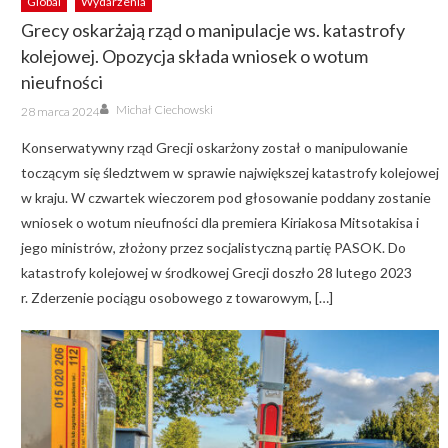
Global
Wydarzenia
Grecy oskarżają rząd o manipulacje ws. katastrofy
kolejowej. Opozycja składa wniosek o wotum
nieufności
Author
Posted
Michał Ciechowski
28 marca 2024
on
Konserwatywny rząd Grecji oskarżony został o manipulowanie
toczącym się śledztwem w sprawie największej katastrofy kolejowej
w kraju. W czwartek wieczorem pod głosowanie poddany zostanie
wniosek o wotum nieufności dla premiera Kiriakosa Mitsotakisa i
jego ministrów, złożony przez socjalistyczną partię PASOK. Do
katastrofy kolejowej w środkowej Grecji doszło 28 lutego 2023
r. Zderzenie pociągu osobowego z towarowym, […]