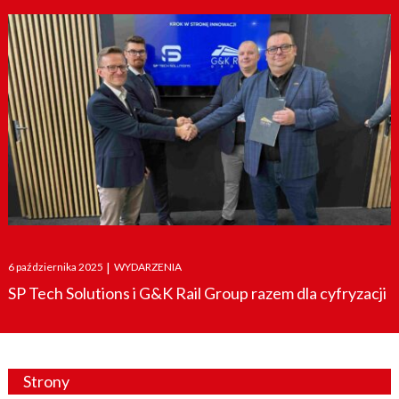
Posted
6 października 2025
|
WYDARZENIA
on
SP Tech Solutions i G&K Rail Group razem dla cyfryzacji
Strony