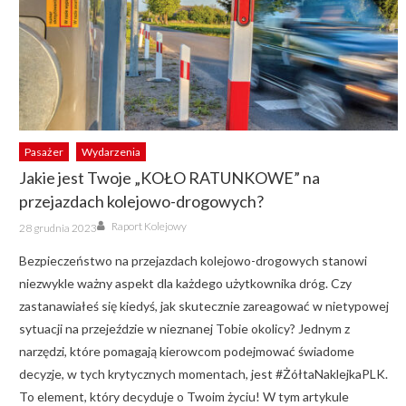
Pasażer
Wydarzenia
Jakie jest Twoje „KOŁO RATUNKOWE” na
przejazdach kolejowo-drogowych?
Author
Posted
Raport Kolejowy
28 grudnia 2023
on
Bezpieczeństwo na przejazdach kolejowo-drogowych stanowi
niezwykle ważny aspekt dla każdego użytkownika dróg. Czy
zastanawiałeś się kiedyś, jak skutecznie zareagować w nietypowej
sytuacji na przejeździe w nieznanej Tobie okolicy? Jednym z
narzędzi, które pomagają kierowcom podejmować świadome
decyzje, w tych krytycznych momentach, jest #ŻółtaNaklejkaPLK.
To element, który decyduje o Twoim życiu! W tym artykule