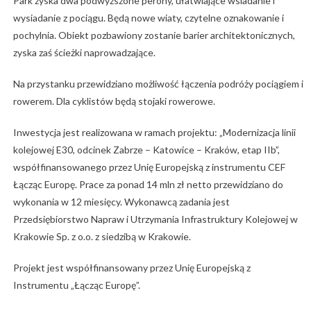
Park zyska dwa podwyższone perony, ułatwiające wsiadanie i
wysiadanie z pociągu. Będą nowe wiaty, czytelne oznakowanie i
pochylnia. Obiekt pozbawiony zostanie barier architektonicznych,
zyska zaś ścieżki naprowadzające.
Na przystanku przewidziano możliwość łączenia podróży pociągiem i
rowerem. Dla cyklistów będą stojaki rowerowe.
Inwestycja jest realizowana w ramach projektu: „Modernizacja linii
kolejowej E30, odcinek Zabrze – Katowice – Kraków, etap IIb”,
współfinansowanego przez Unię Europejską z instrumentu CEF
Łącząc Europę. Prace za ponad 14 mln zł netto przewidziano do
wykonania w 12 miesięcy. Wykonawcą zadania jest
Przedsiębiorstwo Napraw i Utrzymania Infrastruktury Kolejowej w
Krakowie Sp. z o.o. z siedzibą w Krakowie.
Projekt jest współfinansowany przez Unię Europejską z
Instrumentu „Łącząc Europę”.