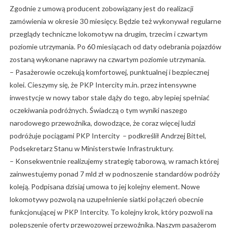
Zgodnie z umową producent zobowiązany jest do realizacji
zamówienia w okresie 30 miesięcy. Będzie też wykonywał regularne
przeglądy techniczne lokomotyw na drugim, trzecim i czwartym
poziomie utrzymania. Po 60 miesiącach od daty odebrania pojazdów
zostaną wykonane naprawy na czwartym poziomie utrzymania.
– Pasażerowie oczekują komfortowej, punktualnej i bezpiecznej
kolei. Cieszymy się, że PKP Intercity m.in. przez intensywne
inwestycje w nowy tabor stale dąży do tego, aby lepiej spełniać
oczekiwania podróżnych. Świadczą o tym wyniki naszego
narodowego przewoźnika, dowodzące, że coraz więcej ludzi
podróżuje pociągami PKP Intercity – podkreślił Andrzej Bittel,
Podsekretarz Stanu w Ministerstwie Infrastruktury.
– Konsekwentnie realizujemy strategię taborową, w ramach której
zainwestujemy ponad 7 mld zł w podnoszenie standardów podróży
koleją. Podpisana dzisiaj umowa to jej kolejny element. Nowe
lokomotywy pozwolą na uzupełnienie siatki połączeń obecnie
funkcjonującej w PKP Intercity. To kolejny krok, który pozwoli na
polepszenie oferty przewozowej przewoźnika. Naszym pasażerom