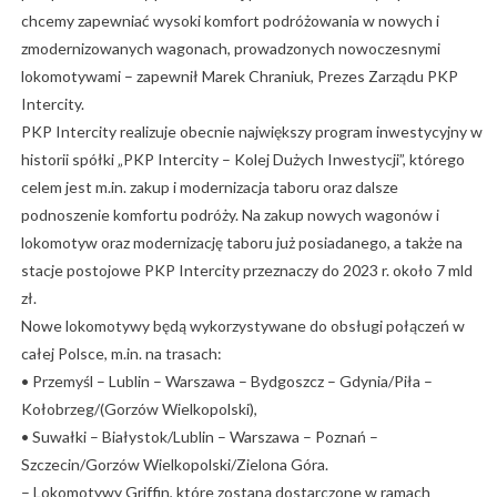
chcemy zapewniać wysoki komfort podróżowania w nowych i
zmodernizowanych wagonach, prowadzonych nowoczesnymi
lokomotywami – zapewnił Marek Chraniuk, Prezes Zarządu PKP
Intercity.
PKP Intercity realizuje obecnie największy program inwestycyjny w
historii spółki „PKP Intercity – Kolej Dużych Inwestycji”, którego
celem jest m.in. zakup i modernizacja taboru oraz dalsze
podnoszenie komfortu podróży. Na zakup nowych wagonów i
lokomotyw oraz modernizację taboru już posiadanego, a także na
stacje postojowe PKP Intercity przeznaczy do 2023 r. około 7 mld
zł.
Nowe lokomotywy będą wykorzystywane do obsługi połączeń w
całej Polsce, m.in. na trasach:
• Przemyśl – Lublin – Warszawa – Bydgoszcz – Gdynia/Piła –
Kołobrzeg/(Gorzów Wielkopolski),
• Suwałki – Białystok/Lublin – Warszawa – Poznań –
Szczecin/Gorzów Wielkopolski/Zielona Góra.
– Lokomotywy Griffin, które zostaną dostarczone w ramach