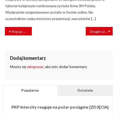
taborze kolejowym nominowana została firma 3M Polska.
Wydarzenie zorganizowane zostało w formie online. Na
uczestników czeka mnóstwo prezentacji, warsztatów […]
NAWIGACJA
Kręcąc Kilometry dla Filipa – Prostujemy Autyzm
Drugie szkolenie z RODO
WPISU
Dodaj komentarz
Musisz się
zalogować
, aby móc dodać komentarz.
Popularne
Ostatnie
PKP Intercity reaguje na pożar pociągów [ZDJĘCIA]