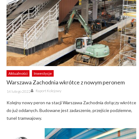
Aktualności
Inwestycje
Warszawa Zachodnia wkrótce z nowym peronem
Author
Posted
Raport Kolejowy
14 lutego 2022
on
Kolejny nowy peron na stacji Warszawa Zachodnia dołączy wkrótce
do już oddanych. Budowane jest zadaszenie, przejście podziemne,
tunel tramwajowy.