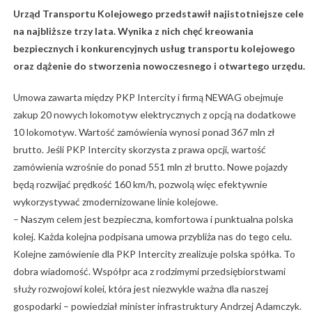
Urząd Transportu Kolejowego przedstawił najistotniejsze cele
na najbliższe trzy lata. Wynika z nich chęć kreowania
bezpiecznych i konkurencyjnych usług transportu kolejowego
oraz dążenie do stworzenia nowoczesnego i otwartego urzędu.
Umowa zawarta między PKP Intercity i firmą NEWAG obejmuje
zakup 20 nowych lokomotyw elektrycznych z opcją na dodatkowe
10 lokomotyw. Wartość zamówienia wynosi ponad 367 mln zł
brutto. Jeśli PKP Intercity skorzysta z prawa opcji, wartość
zamówienia wzrośnie do ponad 551 mln zł brutto. Nowe pojazdy
będą rozwijać prędkość 160 km/h, pozwolą więc efektywnie
wykorzystywać zmodernizowane linie kolejowe.
– Naszym celem jest bezpieczna, komfortowa i punktualna polska
kolej. Każda kolejna podpisana umowa przybliża nas do tego celu.
Kolejne zamówienie dla PKP Intercity zrealizuje polska spółka. To
dobra wiadomość. Współpr aca z rodzimymi przedsiębiorstwami
służy rozwojowi kolei, która jest niezwykle ważna dla naszej
gospodarki – powiedział minister infrastruktury Andrzej Adamczyk.