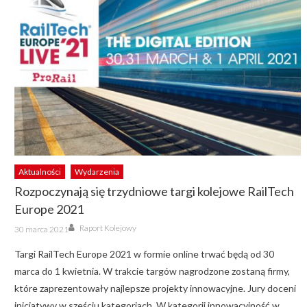
Aktualności
Wydarzenia
Rozpoczynają się trzydniowe targi kolejowe RailTech
Europe 2021
Author
Posted
Raport Kolejowy
30 marca 2021
on
Targi RailTech Europe 2021 w formie online trwać będą od 30
marca do 1 kwietnia. W trakcie targów nagrodzone zostaną firmy,
które zaprezentowały najlepsze projekty innowacyjne. Jury doceni
inicjatywy w sześciu kategoriach. W kategorii innowacyjność w