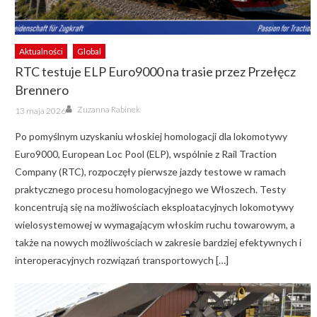
Aktualności
Global
RTC testuje ELP Euro9000 na trasie przez Przełęcz
Brennero
Author
Posted
Zuzanna Rabinek
13 maja 2026
on
Po pomyślnym uzyskaniu włoskiej homologacji dla lokomotywy
Euro9000, European Loc Pool (ELP), wspólnie z Rail Traction
Company (RTC), rozpoczęły pierwsze jazdy testowe w ramach
praktycznego procesu homologacyjnego we Włoszech. Testy
koncentrują się na możliwościach eksploatacyjnych lokomotywy
wielosystemowej w wymagającym włoskim ruchu towarowym, a
także na nowych możliwościach w zakresie bardziej efektywnych i
interoperacyjnych rozwiązań transportowych […]