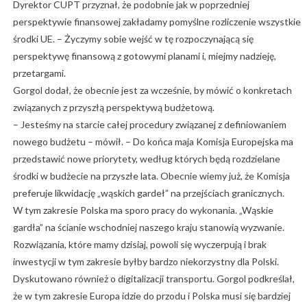
Dyrektor CUPT przyznał, że podobnie jak w poprzedniej
perspektywie finansowej zakładamy pomyślne rozliczenie wszystkie
środki UE. – Życzymy sobie wejść w tę rozpoczynającą się
perspektywę finansową z gotowymi planami i, miejmy nadzieję,
przetargami.
Gorgol dodał, że obecnie jest za wcześnie, by mówić o konkretach
związanych z przyszłą perspektywą budżetową.
– Jesteśmy na starcie całej procedury związanej z definiowaniem
nowego budżetu – mówił. – Do końca maja Komisja Europejska ma
przedstawić nowe priorytety, według których będą rozdzielane
środki w budżecie na przyszłe lata. Obecnie wiemy już, że Komisja
preferuje likwidację „wąskich gardeł” na przejściach granicznych.
W tym zakresie Polska ma sporo pracy do wykonania. „Wąskie
gardła” na ścianie wschodniej naszego kraju stanowią wyzwanie.
Rozwiązania, które mamy dzisiaj, powoli się wyczerpują i brak
inwestycji w tym zakresie byłby bardzo niekorzystny dla Polski.
Dyskutowano również o digitalizacji transportu. Gorgol podkreślał,
że w tym zakresie Europa idzie do przodu i Polska musi się bardziej