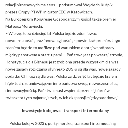
relacji biznesowych ma sens – podsumował Wojciech Kuśpik,
prezes Grupy PTWP, inicjator EEC w Katowicach.
Na Europejskim Kongresie Gospodarczym gościł także premier
Mateusz Morawiecki:
– Wierzę, że za dziesięć lat Polska będzie zdumiewać
nowoczesnością oraz innowacyjnością – powiedział premier. Jego
zdaniem będzie to możliwe pod warunkiem dobrej współpracy
między państwem a start-upami. – Państwo jest po waszej stronie,
Konstytucja dla Biznesu jest zrobiona przede wszystkim dla was,
nowe zasady rozliczania słynnego ZUS-u są dla was, nowe zasady
podatku CIT też są dla was. Polska za dziesięć lat będzie krajem
high-tech, zdumiewającym inne państwa swoją nowoczesnością
i innowacyjnością. Państwo musi wspierać przedsiębiorców,
zwłaszcza tych najmniejszych, w ich ekspansji międzynarodowej.
Inwestycje kolejowe i transport intermodalny
Polska kolej w 2023 r, porty morskie, transport intermodalny,