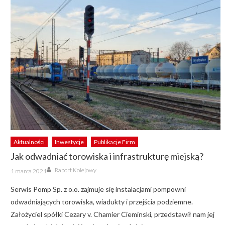
Aktualności
Inwestycje
Publikacje Firm
Jak odwadniać torowiska i infrastrukturę miejską?
Author
Posted
Raport Kolejowy
1 marca 2021
on
Serwis Pomp Sp. z o.o. zajmuje się instalacjami pompowni
odwadniających torowiska, wiadukty i przejścia podziemne.
Założyciel spółki Cezary v. Chamier Cieminski, przedstawił nam jej