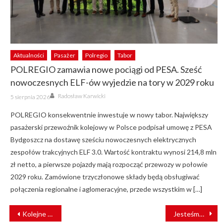
Aktualności
Pasażer
Polregio
Tabor
POLREGIO zamawia nowe pociągi od PESA. Sześć
nowoczesnych ELF-ów wyjedzie na tory w 2029 roku
Author
Posted
Radosław Karwicki
5 sierpnia 2026
on
POLREGIO konsekwentnie inwestuje w nowy tabor. Największy
pasażerski przewoźnik kolejowy w Polsce podpisał umowę z PESA
Bydgoszcz na dostawę sześciu nowoczesnych elektrycznych
zespołów trakcyjnych ELF 3.0. Wartość kontraktu wynosi 214,8 mln
zł netto, a pierwsze pojazdy mają rozpocząć przewozy w połowie
2029 roku. Zamówione trzyczłonowe składy będą obsługiwać
połączenia regionalne i aglomeracyjne, przede wszystkim w […]
NAWIGACJA
Kolejne inwestycje w Growagu
Jesteśmy kreatywni i lubimy nowe wyzwania
WPISU