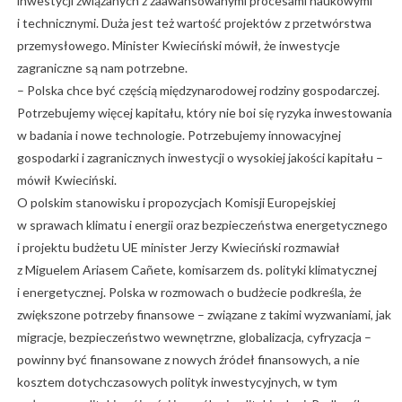
inwestycji związanych z zaawansowanymi procesami naukowymi
i technicznymi. Duża jest też wartość projektów z przetwórstwa
przemysłowego. Minister Kwieciński mówił, że inwestycje
zagraniczne są nam potrzebne.
– Polska chce być częścią międzynarodowej rodziny gospodarczej.
Potrzebujemy więcej kapitału, który nie boi się ryzyka inwestowania
w badania i nowe technologie. Potrzebujemy innowacyjnej
gospodarki i zagranicznych inwestycji o wysokiej jakości kapitału –
mówił Kwieciński.
O polskim stanowisku i propozycjach Komisji Europejskiej
w sprawach klimatu i energii oraz bezpieczeństwa energetycznego
i projektu budżetu UE minister Jerzy Kwieciński rozmawiał
z Miguelem Ariasem Cañete, komisarzem ds. polityki klimatycznej
i energetycznej. Polska w rozmowach o budżecie podkreśla, że
zwiększone potrzeby finansowe – związane z takimi wyzwaniami, jak
migracje, bezpieczeństwo wewnętrzne, globalizacja, cyfryzacja –
powinny być finansowane z nowych źródeł finansowych, a nie
kosztem dotychczasowych polityk inwestycyjnych, w tym