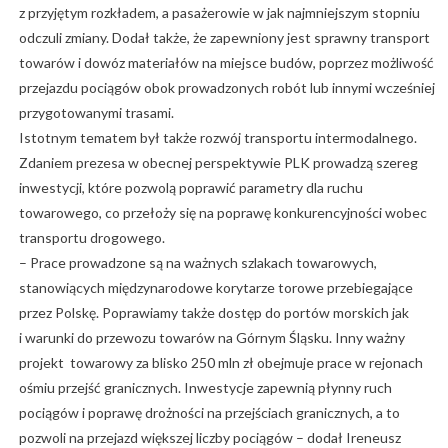
z przyjętym rozkładem, a pasażerowie w jak najmniejszym stopniu
odczuli zmiany. Dodał także, że zapewniony jest sprawny transport
towarów i dowóz materiałów na miejsce budów, poprzez możliwość
przejazdu pociągów obok prowadzonych robót lub innymi wcześniej
przygotowanymi trasami.
Istotnym tematem był także rozwój transportu intermodalnego.
Zdaniem prezesa w obecnej perspektywie PLK prowadzą szereg
inwestycji, które pozwolą poprawić parametry dla ruchu
towarowego, co przełoży się na poprawę konkurencyjności wobec
transportu drogowego.
– Prace prowadzone są na ważnych szlakach towarowych,
stanowiących międzynarodowe korytarze torowe przebiegające
przez Polskę. Poprawiamy także dostęp do portów morskich jak
i warunki do przewozu towarów na Górnym Śląsku. Inny ważny
projekt towarowy za blisko 250 mln zł obejmuje prace w rejonach
ośmiu przejść granicznych. Inwestycje zapewnią płynny ruch
pociągów i poprawę drożności na przejściach granicznych, a to
pozwoli na przejazd większej liczby pociągów – dodał Ireneusz