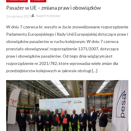
Pasażer w UE – zmiana praw i obowiązków
Author
Posted
Raport Kolejowy
26 czerwca 2023
on
W dniu 7 czerwca br. weszło w życie znowelizowane rozporządzenie
Parlamentu Europejskiego i Rady Unii Europejskiej dotyczące praw i
obowiązków pasażerów w ruchu kolejowym. W dniu 7 czerwca
przestało obowiązywać rozporządzenie 1371/2007, dotyczące
praw i obowiązków pasażerów. Od tego dnia wiążącym jest
rozporządzenie nr 2021/782, które wprowadza wiele zmian dla
przedsiębiorstw kolejowych w zakresie obsługi […]