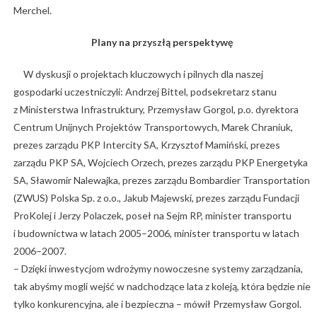
Merchel.
Plany na przyszłą perspektywę
W dyskusji o projektach kluczowych i pilnych dla naszej
gospodarki uczestniczyli: Andrzej Bittel, podsekretarz stanu
z Ministerstwa Infrastruktury, Przemysław Gorgol, p.o. dyrektora
Centrum Unijnych Projektów Transportowych, Marek Chraniuk,
prezes zarządu PKP Intercity SA, Krzysztof Mamiński, prezes
zarządu PKP SA, Wojciech Orzech, prezes zarządu PKP Energetyka
SA, Sławomir Nalewajka, prezes zarządu Bombardier Transportation
(ZWUS) Polska Sp. z o.o., Jakub Majewski, prezes zarządu Fundacji
ProKolej i Jerzy Polaczek, poseł na Sejm RP, minister transportu
i budownictwa w latach 2005–2006, minister transportu w latach
2006–2007.
– Dzięki inwestycjom wdrożymy nowoczesne systemy zarządzania,
tak abyśmy mogli wejść w nadchodzące lata z koleją, która będzie nie
tylko konkurencyjna, ale i bezpieczna – mówił Przemysław Gorgol.