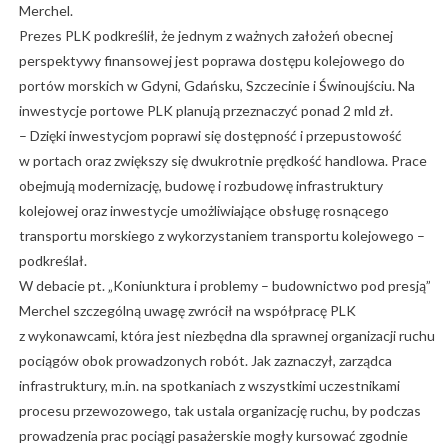
Merchel.
Prezes PLK podkreślił, że jednym z ważnych założeń obecnej
perspektywy finansowej jest poprawa dostępu kolejowego do
portów morskich w Gdyni, Gdańsku, Szczecinie i Świnoujściu. Na
inwestycje portowe PLK planują przeznaczyć ponad 2 mld zł.
– Dzięki inwestycjom poprawi się dostępność i przepustowość
w portach oraz zwiększy się dwukrotnie prędkość handlowa. Prace
obejmują modernizację, budowę i rozbudowę infrastruktury
kolejowej oraz inwestycje umożliwiające obsługę rosnącego
transportu morskiego z wykorzystaniem transportu kolejowego –
podkreślał.
W debacie pt. „Koniunktura i problemy – budownictwo pod presją”
Merchel szczególną uwagę zwrócił na współpracę PLK
z wykonawcami, która jest niezbędna dla sprawnej organizacji ruchu
pociągów obok prowadzonych robót. Jak zaznaczył, zarządca
infrastruktury, m.in. na spotkaniach z wszystkimi uczestnikami
procesu przewozowego, tak ustala organizację ruchu, by podczas
prowadzenia prac pociągi pasażerskie mogły kursować zgodnie