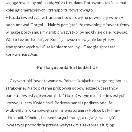
zaangażować, by móc nadążyć za trendami. Poruszono także temat
kolei aglomeracyjnych i transportu towarowego.
– Każda inwestycja w transport towarowy na pewno się zwróci –
podsumował Gorgol. – Należy pamiętać, że równolegle inwestujemy
w nasze porty i musimy zrobić wszystko, by mogły się dalej rozwijać.
Warto też podkreślić, że Komisja uważa rozwijanie korytarzy
transportowych w UE za konieczność, by UE mogła sprostać
konkurencji z Azji.
Polska gospodarka i budżet UE
Czy warunki inwestowania w Polsce i krajach naszego regionu są
atrakcyjne? Na to pytanie próbowali odpowiedzieć uczestnicy
panelu „Inwestycje wczoraj, dziś i jutro”, w tym minister inwestycji
i rozwoju Jerzy Kwieciński. Podczas panelu podkreślono, że
w ubiegłym roku największymi inwestorami w Polsce były firmy
z Holandii, Niemiec, Luksemburga i Francji, a największa część
inwestycji pochodziła przede wszystkim z sektora usług, np.