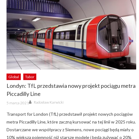
Global
Tabor
Londyn: TfL przedstawia nowy projekt pociągu metra
Piccadilly Line
Author
Posted
Radosław Karwicki
5 marca 2021
on
Transport for London (TfL) przedstawił projekt nowych pociągów
metra Piccadilly Line, które zaczną kursować na tej linii w 2025 roku.
Dostarczane we współpracy z Siemens, nowe pociągi będą miały o
10% większą pojemność niż starsze modele i będą zużywać o 20%