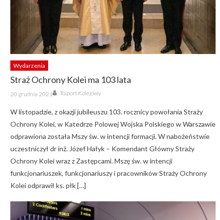
Wydarzenia
Straż Ochrony Kolei ma 103 lata
Author
Posted
Raport Kolejowy
20 grudnia 2021
on
W listopadzie, z okazji jubileuszu 103. rocznicy powołania Straży
Ochrony Kolei, w Katedrze Polowej Wojska Polskiego w Warszawie
odprawiona została Mszy św. w intencji formacji. W nabożeństwie
uczestniczył dr inż. Józef Hałyk – Komendant Główny Straży
Ochrony Kolei wraz z Zastępcami. Mszę św. w intencji
funkcjonariuszek, funkcjonariuszy i pracowników Straży Ochrony
Kolei odprawił ks. płk […]