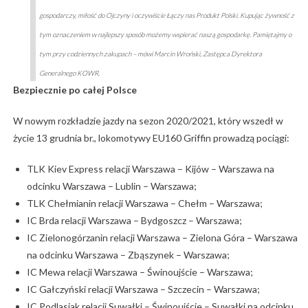
gospodarczy, miłość do Ojczyny i oczywiście Łączy nas Produkt Polski. Kupując żywność z
tym oznaczeniem w najlepszy sposób możemy wspierać naszą gospodarkę. Pamiętajmy o
tym przy codziennych zakupach – mówi Marcin Wroński, Zastępca Dyrektora
Generalnego KOWR.
Bezpiecznie po całej Polsce
W nowym rozkładzie jazdy na sezon 2020/2021, który wszedł w
życie 13 grudnia br., lokomotywy EU160 Griffin prowadzą pociągi:
TLK Kiev Express relacji Warszawa – Kijów – Warszawa na
odcinku Warszawa – Lublin – Warszawa;
TLK Chełmianin relacji Warszawa – Chełm – Warszawa;
IC Brda relacji Warszawa – Bydgoszcz – Warszawa;
IC Zielonogórzanin relacji Warszawa – Zielona Góra – Warszawa
na odcinku Warszawa – Zbąszynek – Warszawa;
IC Mewa relacji Warszawa – Świnoujście – Warszawa;
IC Gałczyński relacji Warszawa – Szczecin – Warszawa;
IC Podlasiak relacji Suwałki – Świnoujście – Suwałki na odcinku