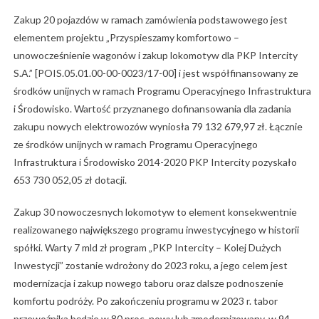
Zakup 20 pojazdów w ramach zamówienia podstawowego jest
elementem projektu „Przyspieszamy komfortowo –
unowocześnienie wagonów i zakup lokomotyw dla PKP Intercity
S.A.” [POIS.05.01.00-00-0023/17-00] i jest współfinansowany ze
środków unijnych w ramach Programu Operacyjnego Infrastruktura
i Środowisko. Wartość przyznanego dofinansowania dla zadania
zakupu nowych elektrowozów wyniosła 79 132 679,97 zł. Łącznie
ze środków unijnych w ramach Programu Operacyjnego
Infrastruktura i Środowisko 2014-2020 PKP Intercity pozyskało
653 730 052,05 zł dotacji.
Zakup 30 nowoczesnych lokomotyw to element konsekwentnie
realizowanego największego programu inwestycyjnego w historii
spółki. Warty 7 mld zł program „PKP Intercity – Kolej Dużych
Inwestycji” zostanie wdrożony do 2023 roku, a jego celem jest
modernizacja i zakup nowego taboru oraz dalsze podnoszenie
komfortu podróży. Po zakończeniu programu w 2023 r. tabor
przewoźnika będzie w 80 proc. nowy lub zmodernizowany, w 94