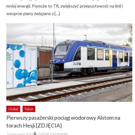
mniej energii. Pomoże to TfL zwiększyć przepustowość na linii i
wesprze plany związane z […]
Global
Tabor
Pierwszy pasażerski pociąg wodorowy Alstom na
torach Hesji [ZDJĘCIA]
Author
Posted
Michał Ciechowski
16 listopada 2022