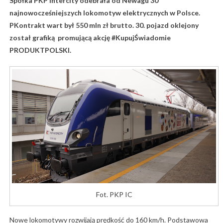
Spółka PKP Intercity odebrała od Newagu 30
najnowocześniejszych lokomotyw elektrycznych w Polsce.
PKontrakt wart był 550 mln zł brutto. 30. pojazd oklejony
został grafiką promującą akcję #KupujŚwiadomie
PRODUKTPOLSKI.
Fot. PKP IC
Nowe lokomotywy rozwijają prędkość do 160 km/h. Podstawowa