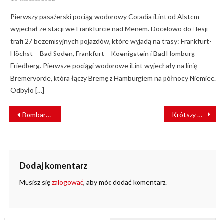
on
Pierwszy pasażerski pociąg wodorowy Coradia iLint od Alstom
wyjechał ze stacji we Frankfurcie nad Menem. Docelowo do Hesji
trafi 27 bezemisyjnych pojazdów, które wyjadą na trasy: Frankfurt-
Höchst – Bad Soden, Frankfurt – Koenigstein i Bad Homburg –
Friedberg. Pierwsze pociągi wodorowe iLint wyjechały na linię
Bremervörde, która łączy Bremę z Hamburgiem na północy Niemiec.
Odbyło […]
NAWIGACJA
Bombardier dostarczy do Berlina 117 tramwajów
Krótszy okres umowy i brak nowego taboru. PKP SKM Trójmiasto z nowym kontraktem
WPISU
Dodaj komentarz
Musisz się
zalogować
, aby móc dodać komentarz.