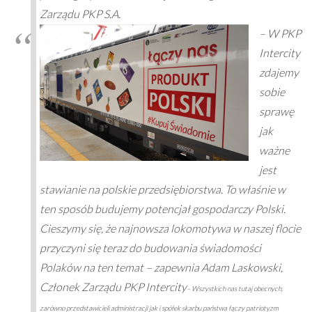
Zarządu PKP S.A.
– W PKP
Intercity
zdajemy
sobie
sprawę
jak
ważne
jest
stawianie na polskie przedsiębiorstwa. To właśnie w
ten sposób budujemy potencjał gospodarczy Polski.
Cieszymy się, że najnowsza lokomotywa w naszej flocie
przyczyni się teraz do budowania świadomości
Polaków na ten temat – zapewnia Adam Laskowski,
Członek Zarządu PKP Intercity
– Wszystkich nas tutaj obecnych,
zarówno przedstawicieli administracji jak i spółek skarbu państwa łączy patriotyzm