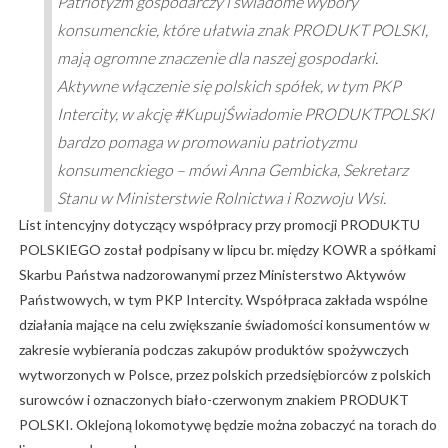
Patriotyzm gospodarczy i świadome wybory
konsumenckie, które ułatwia znak PRODUKT POLSKI,
mają ogromne znaczenie dla naszej gospodarki.
Aktywne włączenie się polskich spółek, w tym PKP
Intercity, w akcję #KupujŚwiadomie PRODUKTPOLSKI
bardzo pomaga w promowaniu patriotyzmu
konsumenckiego – mówi Anna Gembicka, Sekretarz
Stanu w Ministerstwie Rolnictwa i Rozwoju Wsi.
List intencyjny dotyczący współpracy przy promocji PRODUKTU
POLSKIEGO został podpisany w lipcu br. między KOWR a spółkami
Skarbu Państwa nadzorowanymi przez Ministerstwo Aktywów
Państwowych, w tym PKP Intercity. Współpraca zakłada wspólne
działania mające na celu zwiększanie świadomości konsumentów w
zakresie wybierania podczas zakupów produktów spożywczych
wytworzonych w Polsce, przez polskich przedsiębiorców z polskich
surowców i oznaczonych biało-czerwonym znakiem PRODUKT
POLSKI. Oklejoną lokomotywę będzie można zobaczyć na torach do