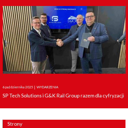
Posted
6 października 2025
|
WYDARZENIA
on
SP Tech Solutions i G&K Rail Group razem dla cyfryzacji
Strony