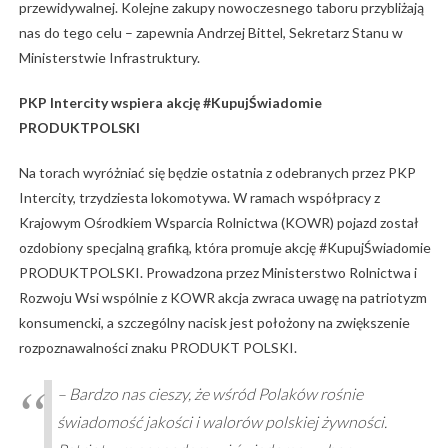
przewidywalnej. Kolejne zakupy nowoczesnego taboru przybliżają
nas do tego celu – zapewnia Andrzej Bittel, Sekretarz Stanu w
Ministerstwie Infrastruktury.
PKP Intercity wspiera akcję #KupujŚwiadomie
PRODUKTPOLSKI
Na torach wyróżniać się będzie ostatnia z odebranych przez PKP
Intercity, trzydziesta lokomotywa. W ramach współpracy z
Krajowym Ośrodkiem Wsparcia Rolnictwa (KOWR) pojazd został
ozdobiony specjalną grafiką, która promuje akcję #KupujŚwiadomie
PRODUKTPOLSKI. Prowadzona przez Ministerstwo Rolnictwa i
Rozwoju Wsi wspólnie z KOWR akcja zwraca uwagę na patriotyzm
konsumencki, a szczególny nacisk jest położony na zwiększenie
rozpoznawalności znaku PRODUKT POLSKI.
– Bardzo nas cieszy, że wśród Polaków rośnie
świadomość jakości i walorów polskiej żywności.