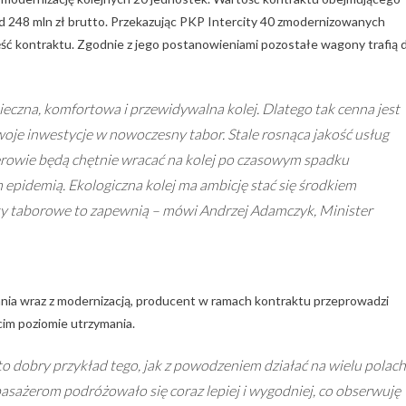
248 mln zł brutto. Przekazując PKP Intercity 40 zmodernizowanych
ć kontraktu. Zgodnie z jego postanowieniami pozostałe wagony trafią 
ieczna, komfortowa i przewidywalna kolej. Dlatego tak cenna jest
swoje inwestycje w nowoczesny tabor. Stale rosnąca jakość usług
erowie będą chętnie wracać na kolej po czasowym spadku
idemią. Ekologiczna kolej ma ambicję stać się środkiem
ty taborowe to zapewnią – mówi Andrzej Adamczyk, Minister
ia wraz z modernizacją, producent w ramach kontraktu przeprowadzi
im poziomie utrzymania.
to dobry przykład tego, jak z powodzeniem działać na wielu polach
pasażerom podróżowało się coraz lepiej i wygodniej, co obserwuję