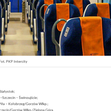
Fot. PKP Intercity
Białystok;
–Szczecin – Świnoujście;
Piła – Kołobrzeg/Gorzów Wlkp.;
zczecin/Gorzów Wlkp./Zielona Góra.