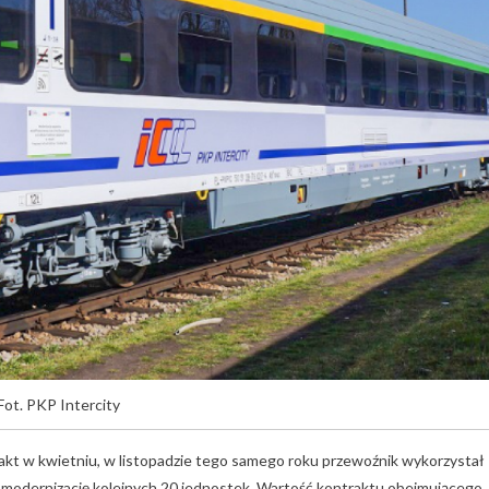
Fot. PKP Intercity
akt w kwietniu, w listopadzie tego samego roku przewoźnik wykorzystał
 modernizację kolejnych 20 jednostek. Wartość kontraktu obejmującego