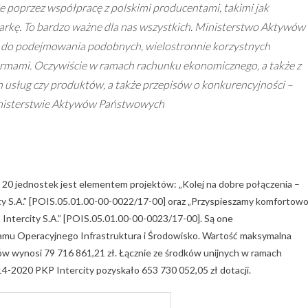
ie poprzez współpracę z polskimi producentami, takimi jak
rkę. To bardzo ważne dla nas wszystkich. Ministerstwo Aktywów
 do podejmowania podobnych, wielostronnie korzystnych
firmami. Oczywiście w ramach rachunku ekonomicznego, a także z
usług czy produktów, a także przepisów o konkurencyjności –
Ministerstwie Aktywów Państwowych
0 jednostek jest elementem projektów: „Kolej na dobre połączenia –
y S.A.” [POIS.05.01.00-00-0022/17-00] oraz „Przyspieszamy komfortow
ntercity S.A.” [POIS.05.01.00-00-0023/17-00]. Są one
mu Operacyjnego Infrastruktura i Środowisko. Wartość maksymalna
ów wynosi 79 716 861,21 zł. Łącznie ze środków unijnych w ramach
4-2020 PKP Intercity pozyskało 653 730 052,05 zł dotacji.