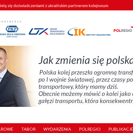
zielą się doświadczeniami z ukraińskim partnerem kolejowym
wej Bydgoszcz Fordon zakończona
zystkie Vectrony na 230 km/h
pociągi od PESA. Sześć nowoczesnych ELF-ów wyjedzie na tory w 202
y. 180 nowych pracowników drużyn pociągowych od początku roku
AROWE
TABOR
WYDARZENIA
POLREGIO
PUBLIKACJE