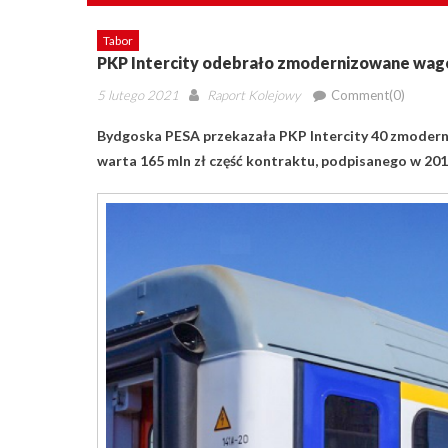
Tabor
PKP Intercity odebrało zmodernizowane wag
Posted
Author
5 lutego 2021
Raport Kolejowy
Comment(0)
on
Bydgoska PESA przekazała PKP Intercity 40 zmoder
warta 165 mln zł część kontraktu, podpisanego w 2018