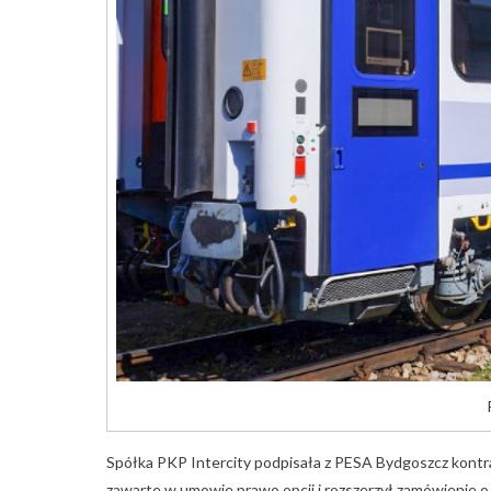
Spółka PKP Intercity podpisała z PESA Bydgoszcz kontr
zawarte w umowie prawo opcji i rozszerzył zamówienie o