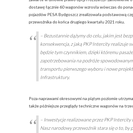
dostawę łącznie 60 wagonów wzrosła wówczas do ponad 
pojazdów PESA Bydgoszcz zrealizowała podstawową częś
przewoźnika do końca drugiego kwartału 2021 roku.
– Bezustannie dążymy do celu, jakim jest bezp
konsekwencja, z jaką PKP Intercity realizuje 
będzie tym czynnikiem, dzięki któremu pasaż
zapotrzebowania na podróże spowodowanym ep
transportu pierwszego wyboru i nowe projek
Infrastruktury.
Poza naprawami okresowymi na piątym poziomie utrzyman
także późniejsze przeglądy techniczne wagonów na trzec
– Inwestycje realizowane przez PKP Intercity 
Nasz narodowy przewoźnik stara się o to, by 